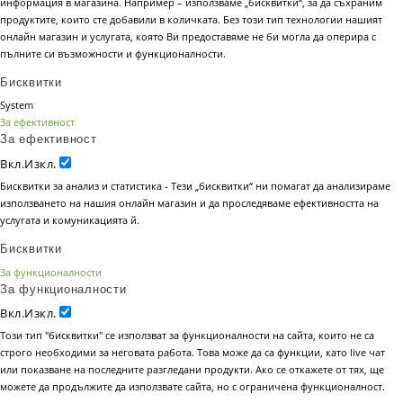
информация в магазина. Например – използваме „бисквитки“, за да съхраним
продуктите, които сте добавили в количката. Без този тип технологии нашият
онлайн магазин и услугата, която Ви предоставяме не би могла да оперира с
пълните си възможности и функционалности.
Бисквитки
System
За ефективност
За ефективност
Вкл.
Изкл.
Бисквитки за анализ и статистика - Тези „бисквитки“ ни помагат да анализираме
използването на нашия онлайн магазин и да проследяваме ефективността на
услугата и комуникацията й.
Бисквитки
За функционалности
За функционалности
Вкл.
Изкл.
Този тип "бисквитки" се използват за функционалности на сайта, които не са
строго необходими за неговата работа. Това може да са функции, като live чат
или показване на последните разгледани продукти. Ако се откажете от тях, ще
можете да продължите да използвате сайта, но с ограничена функционалност.