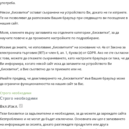
употреба.
Някои „бисквитки“ остават съхранени на устройството Ви, докато не ги изтриете.
Те ни позволяват да разпознаем Вашия браузър при следващото ви посещение в
нашия сайт.
Моля, кликнете върху заглавията на отделните категории „бисквитки“, за да
научите повече и да промените настройките по подразбиране.
Искаме да знаете, че използваме „бисквитките“ на основание чл. 4а от Закона за
електронната търговия (ЗЕТ) и член 6, ал. 1, буква (е) от GDPR. Ако не сте съгласни
с това, можете да откажете съхраняването, като настроите браузъра си така, че да
Ви информира, когато някой сайт иска да запамети на устройството Ви
„бисквитки“, а Вие съответно да ги приемате или не.
Имайте предвид, че деактивирането на „бисквитките“ във Вашия браузър може
да ограничи функционалността на нашия сайт за Вас.
Строго необходими
Строго необходими
Вкл.
Изкл.
Тези бисквитки са задължителни и необходими, за да можете да зареждате сайта
безпроблемно и не могат да бъдат изключени. Основната им цел е запазването
на информация за сесията, докато разглеждате продуктите или друга