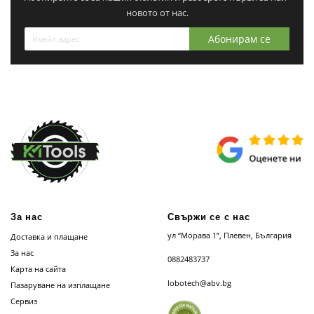
новото от нас.
Абонирам се
За нас
Свържи се с нас
ул “Морава 1”, Плевен, България
Доставка и плащане
За нас
0882483737
Карта на сайта
lobotech@abv.bg
Пазаруване на изплащане
Сервиз