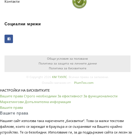
Контакти
Социални мрежи
Общи условия за ползване
Политика за защита на личните данни
Политика за бисквитките
© Copyright 2026
КМ ТУУЛС
. Всички права са запазени.
Онлайн магазин от:
PlumTex.com
НАСТРОЙКИ НА БИСКВИТКИТЕ
Вашите права
Строго необходими
За ефективност
За функционалности
Маркетингови
Допълнителна информация
Вашите права
Вашите права
Нашият сайт използва така наречените „бисквитки“. Това са малки текстови
файлове, които се зареждат в браузъра и се съхраняват на Вашето крайно
устройство. Те са безобидни. Използваме ги, за да поддържаме сайта си лесен за