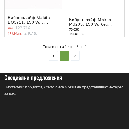
Виброшлайф Makita
Виброшлайф Makita
BO3711, 190 W, с
M9203, 190 W, без
регулиране на обороти
122.71€
92€
регулиране на обороти
73.63€
240лв.
179.94лв.
144.01лв.
Показване на 1-4 от общо 4
1
Специални предложения
Вижте тези продукти, които биха могли да представляват интерес
за вас.