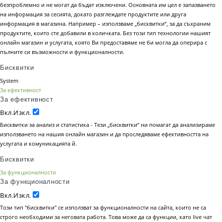
безпроблемно и не могат да бъдат изключени. Основната им цел е запазването
на информация за сесията, докато разглеждате продуктите или друга
информация в магазина. Например – използваме „бисквитки“, за да съхраним
продуктите, които сте добавили в количката. Без този тип технологии нашият
онлайн магазин и услугата, която Ви предоставяме не би могла да оперира с
пълните си възможности и функционалности.
Бисквитки
System
За ефективност
За ефективност
Вкл.
Изкл.
Бисквитки за анализ и статистика - Тези „бисквитки“ ни помагат да анализираме
използването на нашия онлайн магазин и да проследяваме ефективността на
услугата и комуникацията й.
Бисквитки
За функционалности
За функционалности
Вкл.
Изкл.
Този тип "бисквитки" се използват за функционалности на сайта, които не са
строго необходими за неговата работа. Това може да са функции, като live чат