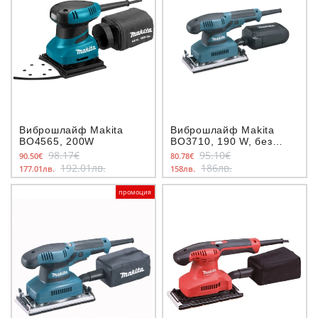
Виброшлайф Makita
Виброшлайф Makita
BO4565, 200W
BO3710, 190 W, без
регулиране на обороти
98.17€
95.10€
90.50€
80.78€
192.01лв.
186лв.
177.01лв.
158лв.
промоция