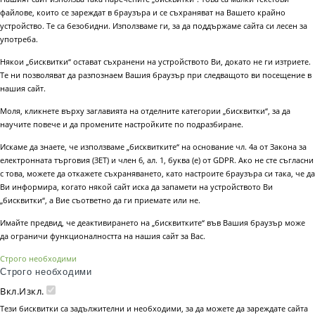
файлове, които се зареждат в браузъра и се съхраняват на Вашето крайно
устройство. Те са безобидни. Използваме ги, за да поддържаме сайта си лесен за
употреба.
Някои „бисквитки“ остават съхранени на устройството Ви, докато не ги изтриете.
Те ни позволяват да разпознаем Вашия браузър при следващото ви посещение в
нашия сайт.
Моля, кликнете върху заглавията на отделните категории „бисквитки“, за да
научите повече и да промените настройките по подразбиране.
Искаме да знаете, че използваме „бисквитките“ на основание чл. 4а от Закона за
електронната търговия (ЗЕТ) и член 6, ал. 1, буква (е) от GDPR. Ако не сте съгласни
с това, можете да откажете съхраняването, като настроите браузъра си така, че да
Ви информира, когато някой сайт иска да запамети на устройството Ви
„бисквитки“, а Вие съответно да ги приемате или не.
Имайте предвид, че деактивирането на „бисквитките“ във Вашия браузър може
да ограничи функционалността на нашия сайт за Вас.
Строго необходими
Строго необходими
Вкл.
Изкл.
Тези бисквитки са задължителни и необходими, за да можете да зареждате сайта