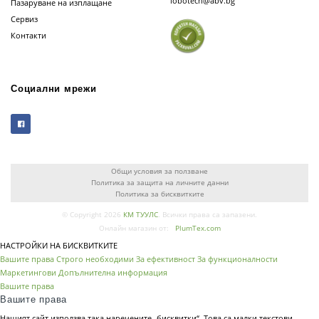
lobotech@abv.bg
Пазаруване на изплащане
Сервиз
Контакти
Социални мрежи
Общи условия за ползване
Политика за защита на личните данни
Политика за бисквитките
© Copyright 2026
КМ ТУУЛС
. Всички права са запазени.
Онлайн магазин от:
PlumTex.com
НАСТРОЙКИ НА БИСКВИТКИТЕ
Вашите права
Строго необходими
За ефективност
За функционалности
Маркетингови
Допълнителна информация
Вашите права
Вашите права
Нашият сайт използва така наречените „бисквитки“. Това са малки текстови