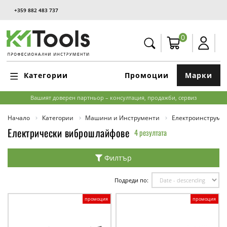
+359 882 483 737
0
Категории
Промоции
Марки
Вашият доверен партньор – консултация, продажби, сервиз
Начало
Категории
Машини и Инструменти
Електроинструме
Електрически виброшлайфове
4 резултата
Филтър
Подреди по:
промоция
промоция