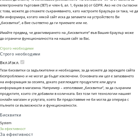
електронната търговия (ЗЕТ) и член 6, ал. 1, буква (е) от GDPR. Ако не сте съгласни
с това, можете да откажете съхраняването, като настроите браузъра си така, че да
Ви информира, когато някой сайт иска да запамети на устройството Ви
„бисквитки“, а Вие съответно да ги приемате или не.
Имайте предвид, че деактивирането на „бисквитките“ във Вашия браузър може
да ограничи функционалността на нашия сайт за Вас.
Строго необходими
Строго необходими
Вкл.
Изкл.
Тези бисквитки са задължителни и необходими, за да можете да зареждате сайта
безпроблемно и не могат да бъдат изключени. Основната им цел е запазването
на информация за сесията, докато разглеждате продуктите или друга
информация в магазина. Например – използваме „бисквитки“, за да съхраним
продуктите, които сте добавили в количката. Без този тип технологии нашият
онлайн магазин и услугата, която Ви предоставяме не би могла да оперира с
пълните си възможности и функционалности.
Бисквитки
System
За ефективност
За ефективност