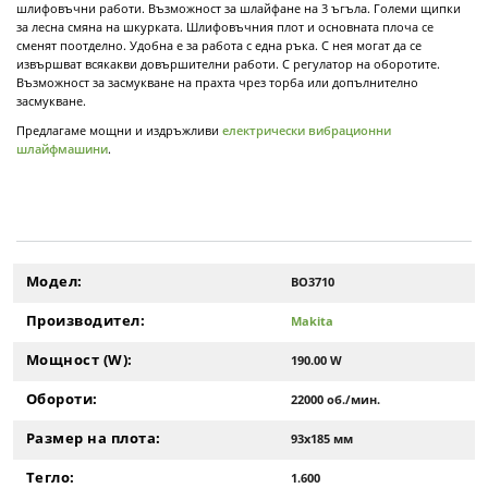
шлифовъчни работи. Възможност за шлайфане на 3 ъгъла. Големи щипки
за лесна смяна на шкурката. Шлифовъчния плот и основната плоча се
сменят поотделно. Удобна е за работа с една ръка. С нея могат да се
извършват всякакви довършителни работи. С регулатор на оборотите.
Възможност за засмукване на прахта чрез торба или допълнително
засмукване.
Предлагаме мощни и издръжливи
електрически вибрационни
шлайфмашини
.
Модел:
BO3710
Производител:
Makita
Мощност (W):
190.00 W
Обороти:
22000 об./мин.
Размер на плота:
93x185 мм
Тегло:
1.600