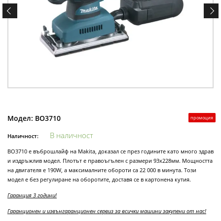
Модел:
BO3710
промоция
В наличност
Наличност:
BO3710 е въброшлайф на Makita, доказал се през годините като много здрав
и издръжлив модел. Плотът е правоъгълен с размери 93x228мм. Мощността
на двигателя е 190W, а максималните обороти са 22 000 в минута. Този
модел е без регулиране на оборотите, доставя се в картонена кутия.
Гаранция 3 години!
Гаранционен и извънгаранционен сервиз за всички машини закупени от нас!