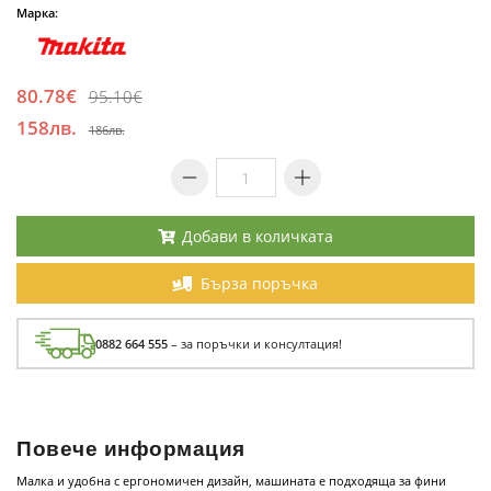
Марка:
80.78€
95.10€
158лв.
186лв.
Добави в количката
Бърза поръчка
0882 664 555
– за поръчки и консултация!
Повече информация
Малка и удобна с ергономичен дизайн, машината е подходяща за фини