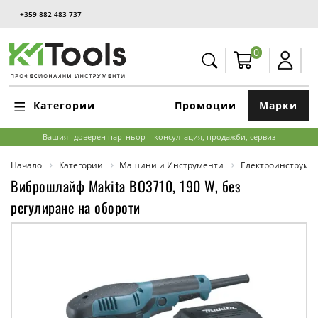
+359 882 483 737
0
Категории
Промоции
Марки
Вашият доверен партньор – консултация, продажби, сервиз
Начало
Категории
Машини и Инструменти
Електроинструме
Виброшлайф Makita BO3710, 190 W, без
регулиране на обороти