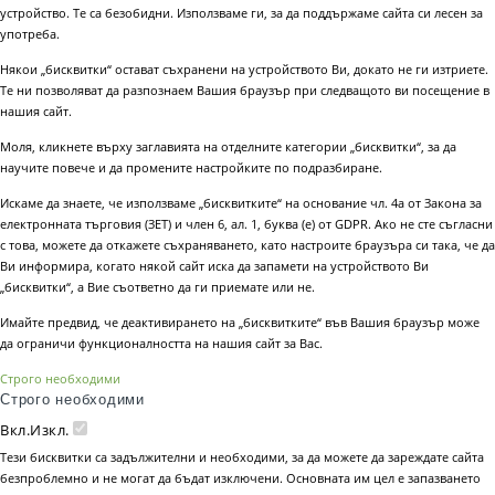
устройство. Те са безобидни. Използваме ги, за да поддържаме сайта си лесен за
употреба.
Някои „бисквитки“ остават съхранени на устройството Ви, докато не ги изтриете.
Те ни позволяват да разпознаем Вашия браузър при следващото ви посещение в
нашия сайт.
Моля, кликнете върху заглавията на отделните категории „бисквитки“, за да
научите повече и да промените настройките по подразбиране.
Искаме да знаете, че използваме „бисквитките“ на основание чл. 4а от Закона за
електронната търговия (ЗЕТ) и член 6, ал. 1, буква (е) от GDPR. Ако не сте съгласни
с това, можете да откажете съхраняването, като настроите браузъра си така, че да
Ви информира, когато някой сайт иска да запамети на устройството Ви
„бисквитки“, а Вие съответно да ги приемате или не.
Имайте предвид, че деактивирането на „бисквитките“ във Вашия браузър може
да ограничи функционалността на нашия сайт за Вас.
Строго необходими
Строго необходими
Вкл.
Изкл.
Тези бисквитки са задължителни и необходими, за да можете да зареждате сайта
безпроблемно и не могат да бъдат изключени. Основната им цел е запазването