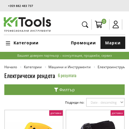
+359 882 483 737
0
Категории
Промоции
Марки
Вашият доверен партньор – консултация, продажби, сервиз
Начало
Категории
Машини и Инструменти
Електроинструме
Електрически рендета
6 резултата
Филтър
Подреди по:
доставка
доставка