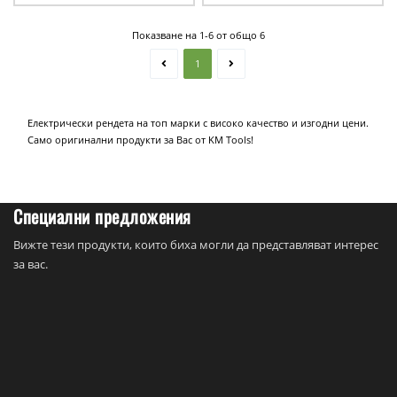
Показване на 1-6 от общо 6
1
Електрически рендета на топ марки с високо качество и изгодни цени.
Само оригинални продукти за Вас от KM Tools!
Специални предложения
Вижте тези продукти, които биха могли да представляват интерес
за вас.