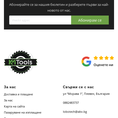
Абонирайте се за нашия бюлетин и разберете първи за най-
новото от нас.
Абонирам се
За нас
Свържи се с нас
ул “Морава 1”, Плевен, България
Доставка и плащане
За нас
0882483737
Карта на сайта
lobotech@abv.bg
Пазаруване на изплащане