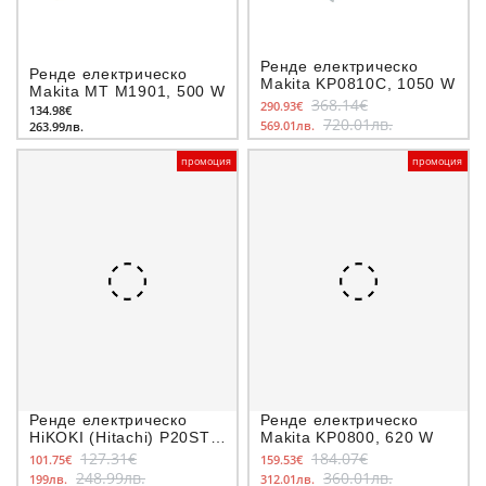
Ренде електрическо
Ренде електрическо
Makita KP0810C, 1050 W
Makita MT M1901, 500 W
368.14€
290.93€
134.98€
720.01лв.
569.01лв.
263.99лв.
промоция
промоция
Ренде електрическо
Ренде електрическо
HiKOKI (Hitachi) P20ST,
Makita KP0800, 620 W
580 W
127.31€
184.07€
101.75€
159.53€
248.99лв.
360.01лв.
199лв.
312.01лв.