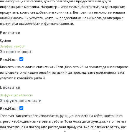
на информация за сесията, докато разглеждате продуктите или друга
информация в магазина. Например – използваме „бисквитки“, за да съхраним
продуктите, които сте добавили в количката. Без този тип технологии нашият
онлайн магазин и услугата, която Ви предоставяме не би могла да оперира с
пълните си възможности и функционалности.
Бисквитки
System
За ефективност
За ефективност
Вкл.
Изкл.
Бисквитки за анализ и статистика - Тези „бисквитки“ ни помагат да анализираме
използването на нашия онлайн магазин и да проследяваме ефективността на
услугата и комуникацията й.
Бисквитки
За функционалности
За функционалности
Вкл.
Изкл.
Този тип "бисквитки" се използват за функционалности на сайта, които не са
строго необходими за неговата работа. Това може да са функции, като live чат
или показване на последните разгледани продукти. Ако се откажете от тях, ще