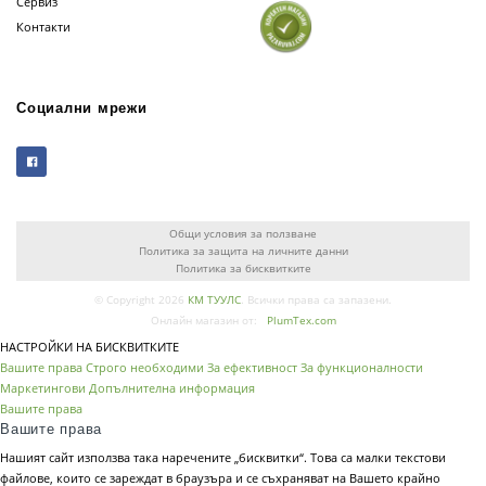
Сервиз
Контакти
Социални мрежи
Общи условия за ползване
Политика за защита на личните данни
Политика за бисквитките
© Copyright 2026
КМ ТУУЛС
. Всички права са запазени.
Онлайн магазин от:
PlumTex.com
НАСТРОЙКИ НА БИСКВИТКИТЕ
Вашите права
Строго необходими
За ефективност
За функционалности
Маркетингови
Допълнителна информация
Вашите права
Вашите права
Нашият сайт използва така наречените „бисквитки“. Това са малки текстови
файлове, които се зареждат в браузъра и се съхраняват на Вашето крайно