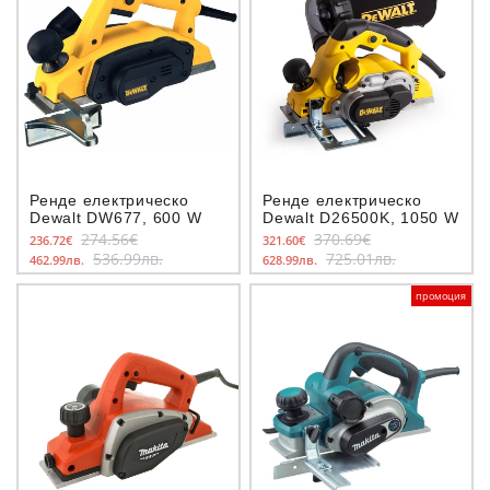
Ренде електрическо
Ренде електрическо
Dewalt DW677, 600 W
Dewalt D26500K, 1050 W
274.56€
370.69€
236.72€
321.60€
536.99лв.
725.01лв.
462.99лв.
628.99лв.
промоция