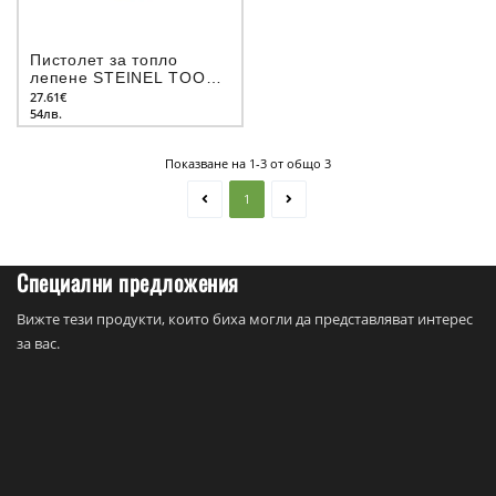
Пистолет за топло
лепене STEINEL TOOLS
DIY Gluematic 3002
27.61€
54лв.
Показване на 1-3 от общо 3
1
Специални предложения
Вижте тези продукти, които биха могли да представляват интерес
за вас.