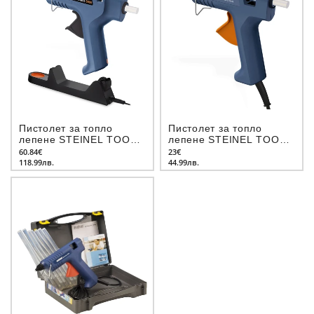
Пистолет за топло
Пистолет за топло
лепене STEINEL TOOLS
лепене STEINEL TOOLS
DIY Gluematic 5000
DIY Gluematic 3002
60.84€
23€
118.99лв.
44.99лв.