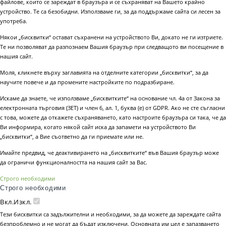
файлове, които се зареждат в браузъра и се съхраняват на Вашето крайно
устройство. Те са безобидни. Използваме ги, за да поддържаме сайта си лесен за
употреба.
Някои „бисквитки“ остават съхранени на устройството Ви, докато не ги изтриете.
Те ни позволяват да разпознаем Вашия браузър при следващото ви посещение в
нашия сайт.
Моля, кликнете върху заглавията на отделните категории „бисквитки“, за да
научите повече и да промените настройките по подразбиране.
Искаме да знаете, че използваме „бисквитките“ на основание чл. 4а от Закона за
електронната търговия (ЗЕТ) и член 6, ал. 1, буква (е) от GDPR. Ако не сте съгласни
с това, можете да откажете съхраняването, като настроите браузъра си така, че да
Ви информира, когато някой сайт иска да запамети на устройството Ви
„бисквитки“, а Вие съответно да ги приемате или не.
Имайте предвид, че деактивирането на „бисквитките“ във Вашия браузър може
да ограничи функционалността на нашия сайт за Вас.
Строго необходими
Строго необходими
Вкл.
Изкл.
Тези бисквитки са задължителни и необходими, за да можете да зареждате сайта
безпроблемно и не могат да бъдат изключени. Основната им цел е запазването