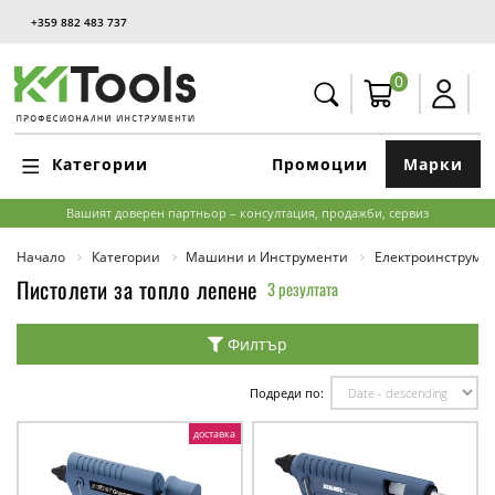
+359 882 483 737
0
Категории
Промоции
Марки
Вашият доверен партньор – консултация, продажби, сервиз
Начало
Категории
Машини и Инструменти
Електроинструме
Пистолети за топло лепене
3 резултата
Филтър
Подреди по:
доставка