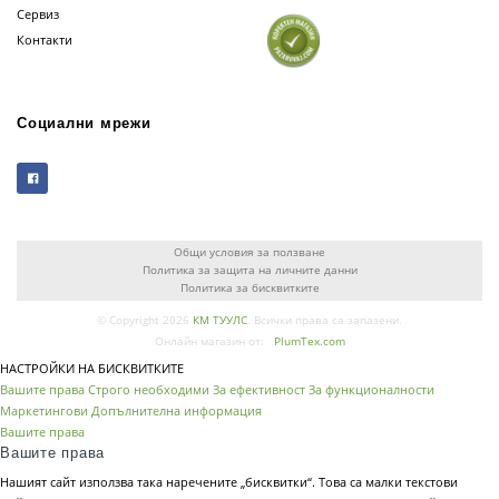
Сервиз
Контакти
Социални мрежи
Общи условия за ползване
Политика за защита на личните данни
Политика за бисквитките
© Copyright 2026
КМ ТУУЛС
. Всички права са запазени.
Онлайн магазин от:
PlumTex.com
НАСТРОЙКИ НА БИСКВИТКИТЕ
Вашите права
Строго необходими
За ефективност
За функционалности
Маркетингови
Допълнителна информация
Вашите права
Вашите права
Нашият сайт използва така наречените „бисквитки“. Това са малки текстови