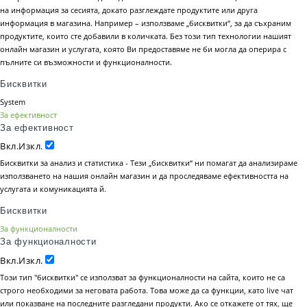
на информация за сесията, докато разглеждате продуктите или друга
информация в магазина. Например – използваме „бисквитки“, за да съхраним
продуктите, които сте добавили в количката. Без този тип технологии нашият
онлайн магазин и услугата, която Ви предоставяме не би могла да оперира с
пълните си възможности и функционалности.
Бисквитки
System
За ефективност
За ефективност
Вкл.
Изкл.
Бисквитки за анализ и статистика - Тези „бисквитки“ ни помагат да анализираме
използването на нашия онлайн магазин и да проследяваме ефективността на
услугата и комуникацията й.
Бисквитки
За функционалности
За функционалности
Вкл.
Изкл.
Този тип "бисквитки" се използват за функционалности на сайта, които не са
строго необходими за неговата работа. Това може да са функции, като live чат
или показване на последните разгледани продукти. Ако се откажете от тях, ще