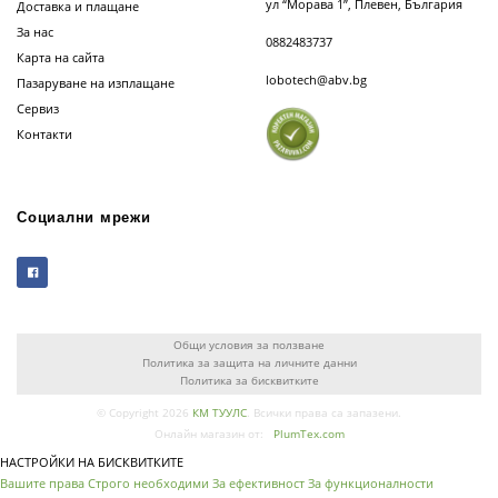
ул “Морава 1”, Плевен, България
Доставка и плащане
За нас
0882483737
Карта на сайта
lobotech@abv.bg
Пазаруване на изплащане
Сервиз
Контакти
Социални мрежи
Общи условия за ползване
Политика за защита на личните данни
Политика за бисквитките
© Copyright 2026
КМ ТУУЛС
. Всички права са запазени.
Онлайн магазин от:
PlumTex.com
НАСТРОЙКИ НА БИСКВИТКИТЕ
Вашите права
Строго необходими
За ефективност
За функционалности