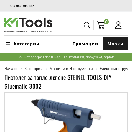
+359 882 483 737
0
Категории
Промоции
Марки
Вашият доверен партньор – консултация, продажби, сервиз
Начало
Категории
Машини и Инструменти
Електроинструме
Пистолет за топло лепене STEINEL TOOLS DIY
Gluematic 3002