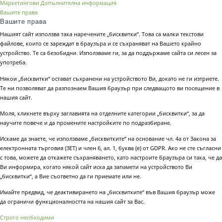
Маркетингови
Допълнителна информация
Вашите права
Вашите права
Нашият сайт използва така наречените „бисквитки“. Това са малки текстови
файлове, които се зареждат в браузъра и се съхраняват на Вашето крайно
устройство. Те са безобидни. Използваме ги, за да поддържаме сайта си лесен за
употреба.
Някои „бисквитки“ остават съхранени на устройството Ви, докато не ги изтриете.
Те ни позволяват да разпознаем Вашия браузър при следващото ви посещение в
нашия сайт.
Моля, кликнете върху заглавията на отделните категории „бисквитки“, за да
научите повече и да промените настройките по подразбиране.
Искаме да знаете, че използваме „бисквитките“ на основание чл. 4а от Закона за
електронната търговия (ЗЕТ) и член 6, ал. 1, буква (е) от GDPR. Ако не сте съгласни
с това, можете да откажете съхраняването, като настроите браузъра си така, че да
Ви информира, когато някой сайт иска да запамети на устройството Ви
„бисквитки“, а Вие съответно да ги приемате или не.
Имайте предвид, че деактивирането на „бисквитките“ във Вашия браузър може
да ограничи функционалността на нашия сайт за Вас.
Строго необходими