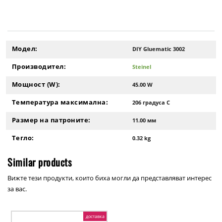
Модел:
DIY Gluematic 3002
Производител:
Steinel
Мощност (W):
45.00 W
Температура максимална:
206 градусa С
Размер на патроните:
11.00 мм
Тегло:
0.32 kg
Similar products
Вижте тези продукти, които биха могли да представляват интерес
за вас.
доставка