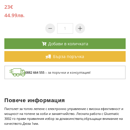
23€
44.99лв.
Добави в количката
Бърза поръчка
0882 664 555
– за поръчки и консултация!
Повече информация
Пистолет за топло лепене с електронно управление с висока ефективност и
мощност на топене за хоби и занаятчийство. Лесната работа с Gluematic
3002 го прави правилния избор за домакинствата,обръщащи внимание на
качеството.Дюза 1мм.