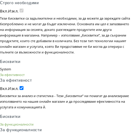
Строго необходими
Вкл.
Изкл.
Тези бисквитки са задължителни и необходими, за да можете да зареждате сайта
безпроблемно и не могат да бъдат изключени. Основната им цел е запазването
на информация за сесията, докато разглеждате продуктите или друга
информация в магазина. Например – използваме „бисквитки“, за да съхраним
продуктите, които сте добавили в количката. Без този тип технологии нашият
онлайн магазин и услугата, която Ви предоставяме не би могла да оперира с
пълните си възможности и функционалности.
Бисквитки
System
За ефективност
За ефективност
Вкл.
Изкл.
Бисквитки за анализ и статистика - Тези „бисквитки“ ни помагат да анализираме
използването на нашия онлайн магазин и да проследяваме ефективността на
услугата и комуникацията й.
Бисквитки
За функционалности
За функционалности