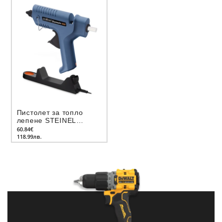
Пистолет за топло
лепене STEINEL
TOOLS DIY Gluematic
60.84€
5000
118.99лв.