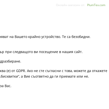
Онлайн магазин от:
PlumTex.com
няват на Вашето крайно устройство. Те са безобидни.
узър при следващото ви посещение в нашия сайт.
одразбиране.
ква (е) от GDPR. Ако не сте съгласни с това, можете да откажете
„бисквитки“, а Вие съответно да ги приемате или не.
за Вас.