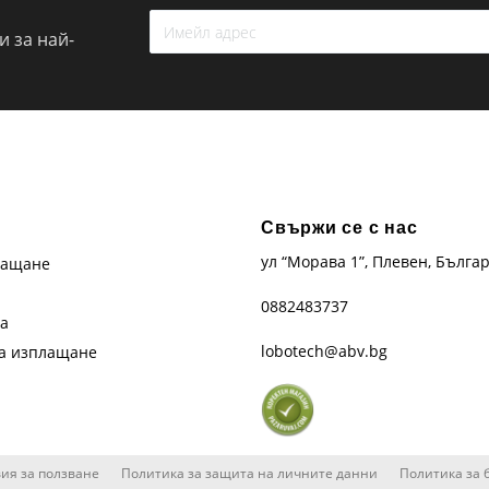
 за най-
Свържи се с нас
ул “Морава 1”, Плевен, Бълга
лащане
0882483737
та
lobotech@abv.bg
на изплащане
ия за ползване
Политика за защита на личните данни
Политика за 