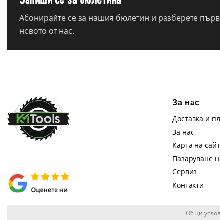
Абонирайте се за нашия бюлетин и разберете първи
новото от нас.
За нас
Доставка и п
За нас
Карта на сай
Пазаруване 
Сервиз
Контакти
Общи услов