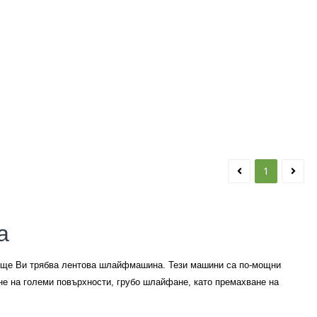
1
а
а, ще Ви трябва лентова шлайфмашина. Тези машини са по-мощни
не на големи повърхности, грубо шлайфане, като премахване на