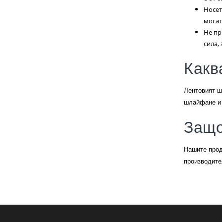
Носет
могат
Не пр
сила,
Какв
Лентовият ш
шлайфане и 
Защо
Нашите прод
производите