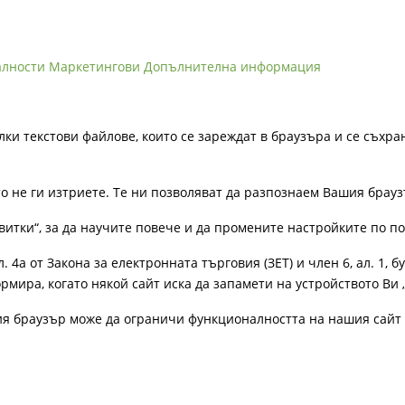
алности
Маркетингови
Допълнителна информация
лки текстови файлове, които се зареждат в браузъра и се съхра
ато не ги изтриете. Те ни позволяват да разпознаем Вашия бра
витки“, за да научите повече и да промените настройките по п
4а от Закона за електронната търговия (ЗЕТ) и член 6, ал. 1, бу
рмира, когато някой сайт иска да запамети на устройството Ви 
ия браузър може да ограничи функционалността на нашия сайт 