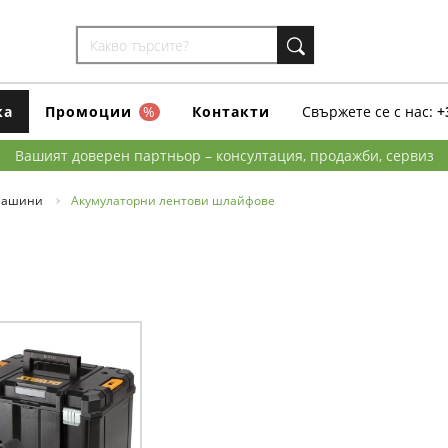
ка
Промоции
%
Контакти
Свържете се с нас:
+
Вашият доверен партньор – консултация, продажби, сервиз
машини
Акумулаторни лентови шлайфове