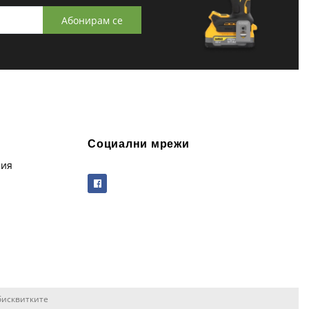
Абонирам се
Социални мрежи
рия
бисквитките