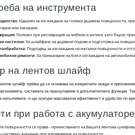
реба на инструмента
оделство
: Идеален за изглаждане на големи дървени повърхности, пре
сване или лакиране.
аврация
: Полезен при реставрация на мебели и антики, като бързо пр
ви настилки
: За шлайфане на дървени подове и подготовка на повърх
лообработка
: Подходящ за изглаждане на метални повърхности и отст
мобилни ремонти
: За премахване на боя и изглаждане на автомобилн
р на лентов шлайф
лентов шлайф трябва да се основава на конкретните нужди и приложения
 ергономията, системата за прахоулавяне и допълнителните функции. Тов
а изпълнявате, и ще осигури максимална ефективност и удобство по вре
ти при работа с акумулатор
е повърхността си права - преместването на Вашата лентова шлифов
съществено значение при изравняване на повърхности.