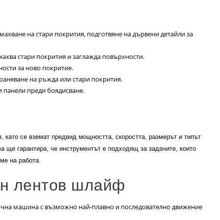
махване на стари покрития, подготвяне на дървени детайли за
емахва стари покрития и заглажда повърхности.
ности за ново покритие.
раняване на ръжда или стари покрития.
и панели преди боядисване.
, като се вземат предвид мощността, скоростта, размерът и типът
а ще гарантира, че инструментът е подходящ за задачите, които
ме на работа.
ен лентов шлайф
ъчна машина с възможно най-плавно и последователно движение