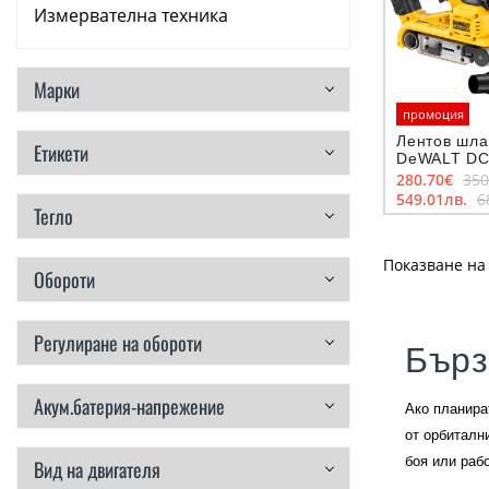
Измервателна техника
Аксесоари
Марки
Консумативи
промоция
Лентов шла
Етикети
Ръчни инструменти
DeWALT DC
533x75 мм
280.70€
350
549.01лв.
6
Резервни части
Тегло
Показване на 
Обороти
Регулиране на обороти
Бърз
Акум.батерия-напрежение
Ако планира
от орбиталн
боя или рабо
Вид на двигателя