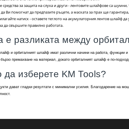
е средства за защита на слуха и други - лентовите шлайфове са шумни, 
 да Ви помогнат да предпазите ръцете, а маската за прах ще гарантира
илагайте натиск - оставете теглото на акумулаторния лентов шлайф да
 за да свършите правилно работата.
а е разликата между орбита
лайф и орбиталният шлайф имат различни начини на работа, функции и
бързо премахване на материал, докато орбиталният шлайф е по-подход
 да изберете KM Tools?
укти дават гладки резултати с минимални усилия. Благодарение на мощн
лност.