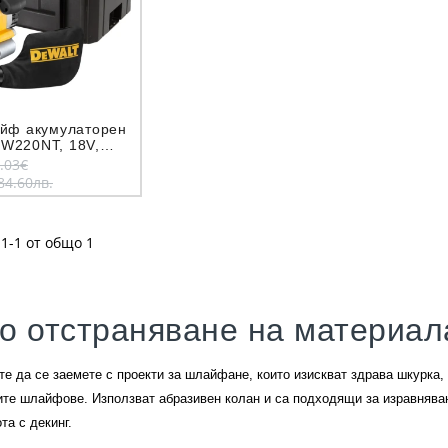
йф акумулаторен
W220NT, 18V,
.03€
84.60лв.
1-1 от общо 1
о отстраняване на материал
те да се заемете с проекти за шлайфане, които изискват здрава шкурк
ите шлайфове. Използват абразивен колан и са подходящи за изравнява
та с декинг.