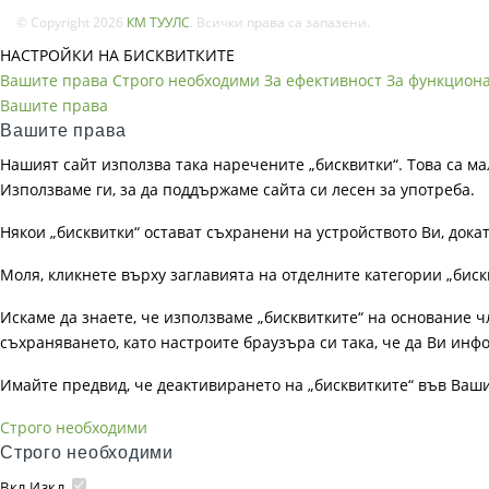
© Copyright 2026
КМ ТУУЛС
. Всички права са запазени.
НАСТРОЙКИ НА БИСКВИТКИТЕ
Вашите права
Строго необходими
За ефективност
За функцион
Вашите права
Вашите права
Нашият сайт използва така наречените „бисквитки“. Това са ма
Използваме ги, за да поддържаме сайта си лесен за употреба.
Някои „бисквитки“ остават съхранени на устройството Ви, док
Моля, кликнете върху заглавията на отделните категории „биск
Искаме да знаете, че използваме „бисквитките“ на основание чл. 
съхраняването, като настроите браузъра си така, че да Ви инфо
Имайте предвид, че деактивирането на „бисквитките“ във Ваш
Строго необходими
Строго необходими
Вкл.
Изкл.