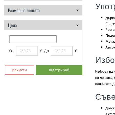
Упот
Размер на лентата
Дърв
бояди
Цена
Рест
Подо
Мета
Авто
От
€
До
€
Избо
Изчисти
Филтрирай
Изборът на 
на лентата,
планирате д
Съве
Дръжт
е от 