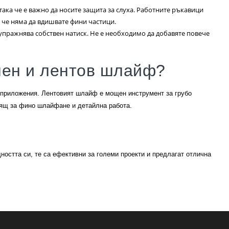
така че е важно да носите защита за слуха. Работните ръкавици
, че няма да вдишвате фини частици.
 упражнява собствен натиск. Не е необходимо да добавяте повече
лен и лентов шлайф?
 приложения. Лентовият шлайф е мощен инструмент за грубо
ящ за фино шлайфане и детайлна работа.
остта си, те са ефективни за големи проекти и предлагат отлична