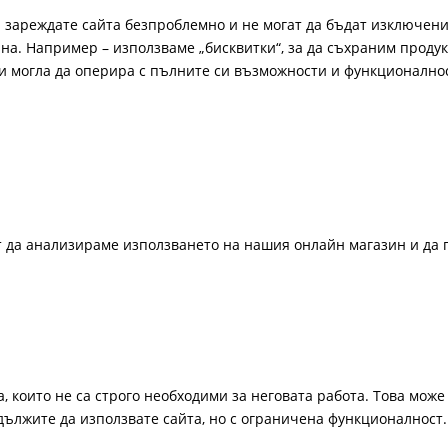
а зареждате сайта безпроблемно и не могат да бъдат изключени
а. Например – използваме „бисквитки“, за да съхраним продукт
би могла да оперира с пълните си възможности и функционално
ат да анализираме използването на нашия онлайн магазин и да 
, които не са строго необходими за неговата работа. Това може 
одължите да използвате сайта, но с ограничена функционалност.