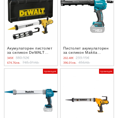
Акумулаторен пистолет
Пистолет акумулаторен
за силикон DeWALT
за силикон Makita
DCE581NK 18 V, 310-
DCG180Z, 18 V
380.92€
233.15€
345€
202.48€
600 ml
745.01лв.
456лв.
674.76лв.
396.01лв.
промоция
промоция