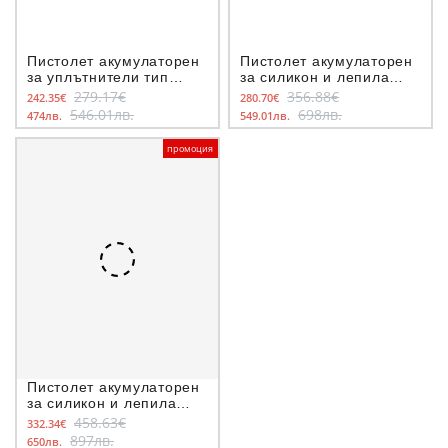
Пистолет акумулаторен
Пистолет акумулаторен
за уплътнители тип
за силикон и лепила
салам Makita
Dewalt DCE580N, 18V
279.17€
356.88€
242.35€
280.70€
DCG180ZB, 18V
546.01лв.
698лв.
474лв.
549.01лв.
промоция
Пистолет акумулаторен
за силикон и лепила
Dewalt DCE580D1, 18V,
458.63€
332.34€
2.0Ah
897лв.
650лв.