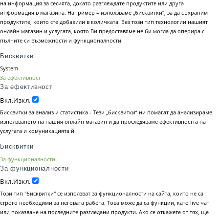
на информация за сесията, докато разглеждате продуктите или друга
информация в магазина. Например – използваме „бисквитки“, за да съхраним
продуктите, които сте добавили в количката. Без този тип технологии нашият
онлайн магазин и услугата, която Ви предоставяме не би могла да оперира с
пълните си възможности и функционалности.
Бисквитки
System
За ефективност
За ефективност
Вкл.
Изкл.
Бисквитки за анализ и статистика - Тези „бисквитки“ ни помагат да анализираме
използването на нашия онлайн магазин и да проследяваме ефективността на
услугата и комуникацията й.
Бисквитки
За функционалности
За функционалности
Вкл.
Изкл.
Този тип "бисквитки" се използват за функционалности на сайта, които не са
строго необходими за неговата работа. Това може да са функции, като live чат
или показване на последните разгледани продукти. Ако се откажете от тях, ще