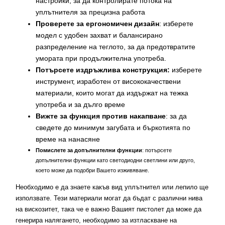
настройки, за да контролирате потока на
уплътнителя за прецизна работа
Проверете за ергономичен дизайн
: изберете
модел с удобен захват и балансирано
разпределение на теглото, за да предотвратите
умората при продължителна употреба.
Потърсете издръжлива конструкция:
изберете
инструмент, изработен от висококачествени
материали, които могат да издържат на тежка
употреба и за дълго време
Вижте за функция против накапване
: за да
сведете до минимум загубата и бъркотията по
време на нанасяне
Помислете за допълнителни функции
: потърсете
допълнителни функции като светодиодни светлини или друго,
което може да подобри Вашето изживяване.
Необходимо е да знаете какъв вид уплътнител или лепило ще
използвате. Тези материали могат да бъдат с различни нива
на вискозитет, така че е важно Вашият пистолет да може да
генерира налягането, необходимо за изтласкване на