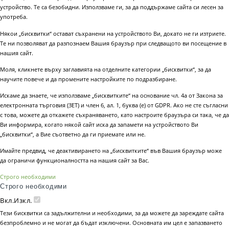
устройство. Те са безобидни. Използваме ги, за да поддържаме сайта си лесен за
употреба.
Някои „бисквитки“ остават съхранени на устройството Ви, докато не ги изтриете.
Те ни позволяват да разпознаем Вашия браузър при следващото ви посещение в
нашия сайт.
Моля, кликнете върху заглавията на отделните категории „бисквитки“, за да
научите повече и да промените настройките по подразбиране.
Искаме да знаете, че използваме „бисквитките“ на основание чл. 4а от Закона за
електронната търговия (ЗЕТ) и член 6, ал. 1, буква (е) от GDPR. Ако не сте съгласни
с това, можете да откажете съхраняването, като настроите браузъра си така, че да
Ви информира, когато някой сайт иска да запамети на устройството Ви
„бисквитки“, а Вие съответно да ги приемате или не.
Имайте предвид, че деактивирането на „бисквитките“ във Вашия браузър може
да ограничи функционалността на нашия сайт за Вас.
Строго необходими
Строго необходими
Вкл.
Изкл.
Тези бисквитки са задължителни и необходими, за да можете да зареждате сайта
безпроблемно и не могат да бъдат изключени. Основната им цел е запазването