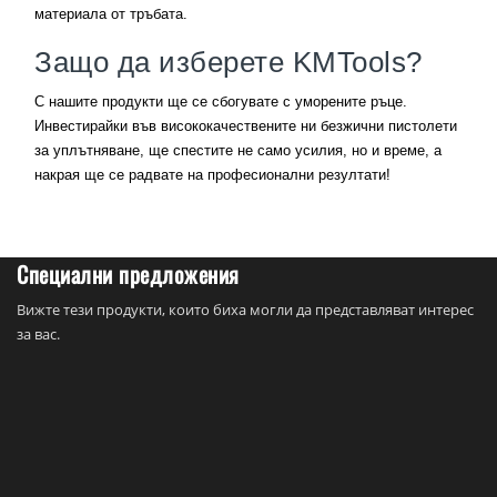
материала от тръбата.
Защо да изберете KMTools?
С нашите продукти ще се сбогувате с уморените ръце.
Инвестирайки във висококачествените ни безжични пистолети
за уплътняване, ще спестите не само усилия, но и време, а
накрая ще се радвате на професионални резултати!
Специални предложения
Вижте тези продукти, които биха могли да представляват интерес
за вас.