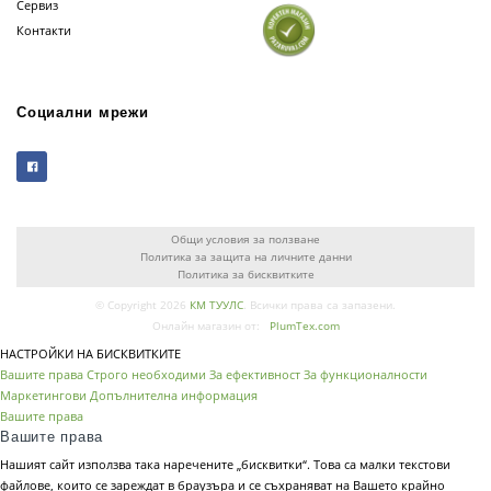
Сервиз
Контакти
Социални мрежи
Общи условия за ползване
Политика за защита на личните данни
Политика за бисквитките
© Copyright 2026
КМ ТУУЛС
. Всички права са запазени.
Онлайн магазин от:
PlumTex.com
НАСТРОЙКИ НА БИСКВИТКИТЕ
Вашите права
Строго необходими
За ефективност
За функционалности
Маркетингови
Допълнителна информация
Вашите права
Вашите права
Нашият сайт използва така наречените „бисквитки“. Това са малки текстови
файлове, които се зареждат в браузъра и се съхраняват на Вашето крайно