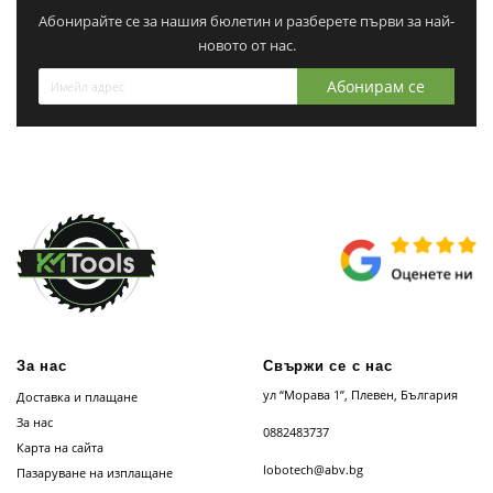
Абонирайте се за нашия бюлетин и разберете първи за най-
новото от нас.
Абонирам се
За нас
Свържи се с нас
ул “Морава 1”, Плевен, България
Доставка и плащане
За нас
0882483737
Карта на сайта
lobotech@abv.bg
Пазаруване на изплащане