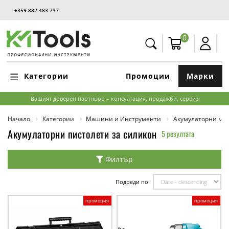
+359 882 483 737
0
Категории
Промоции
Марки
Вашият доверен партньор – консултация, продажби, сервиз
Начало
Категории
Машини и Инструменти
Акумулаторни м
Акумулаторни пистолети за силикон
5 резултата
Филтър
Подреди по:
промоция
промоция