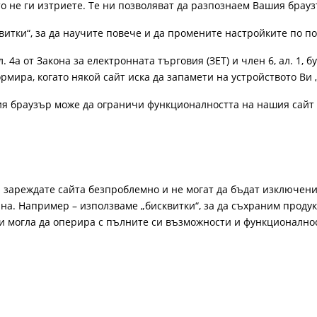
ато не ги изтриете. Те ни позволяват да разпознаем Вашия бра
витки“, за да научите повече и да промените настройките по п
4а от Закона за електронната търговия (ЗЕТ) и член 6, ал. 1, бу
рмира, когато някой сайт иска да запамети на устройството Ви 
ия браузър може да ограничи функционалността на нашия сайт 
а зареждате сайта безпроблемно и не могат да бъдат изключени
а. Например – използваме „бисквитки“, за да съхраним продукт
би могла да оперира с пълните си възможности и функционално