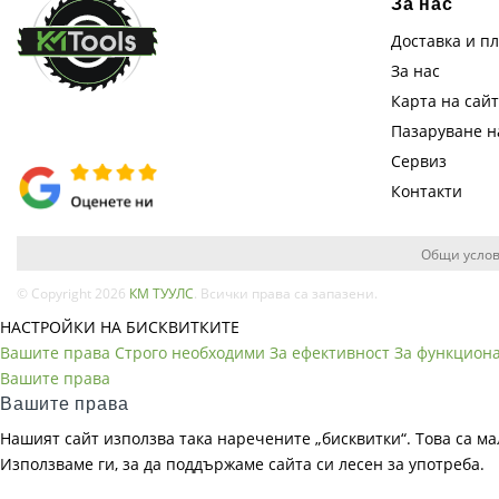
За нас
Доставка и п
За нас
Карта на сай
Пазаруване 
Сервиз
Контакти
Общи услов
© Copyright 2026
КМ ТУУЛС
. Всички права са запазени.
НАСТРОЙКИ НА БИСКВИТКИТЕ
Вашите права
Строго необходими
За ефективност
За функцион
Вашите права
Вашите права
Нашият сайт използва така наречените „бисквитки“. Това са ма
Използваме ги, за да поддържаме сайта си лесен за употреба.