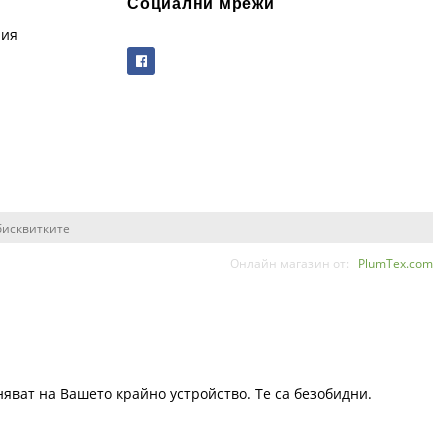
Социални мрежи
рия
бисквитките
Онлайн магазин от:
PlumTex.com
няват на Вашето крайно устройство. Те са безобидни.