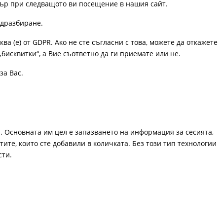
узър при следващото ви посещение в нашия сайт.
одразбиране.
ква (е) от GDPR. Ако не сте съгласни с това, можете да откажете
„бисквитки“, а Вие съответно да ги приемате или не.
за Вас.
. Основната им цел е запазването на информация за сесията,
ите, които сте добавили в количката. Без този тип технологии
сти.