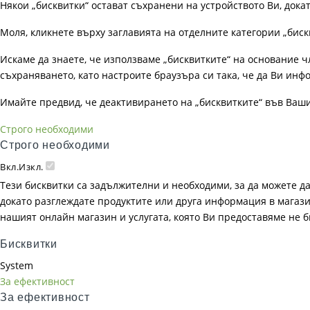
Някои „бисквитки“ остават съхранени на устройството Ви, док
Моля, кликнете върху заглавията на отделните категории „биск
Искаме да знаете, че използваме „бисквитките“ на основание чл. 
съхраняването, като настроите браузъра си така, че да Ви инфо
Имайте предвид, че деактивирането на „бисквитките“ във Ваш
Строго необходими
Строго необходими
Вкл.
Изкл.
Тези бисквитки са задължителни и необходими, за да можете д
докато разглеждате продуктите или друга информация в магазин
нашият онлайн магазин и услугата, която Ви предоставяме не 
Бисквитки
System
За ефективност
За ефективност