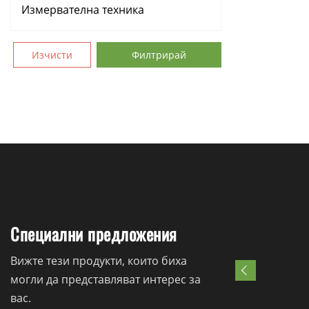
Измервателна техника
Аксесоари
Изчисти
Филтрирай
Консумативи
Ръчни инструменти
Резервни части
Специални предложения
Вижте тези продукти, които биха
могли да представляват интерес за
вас.