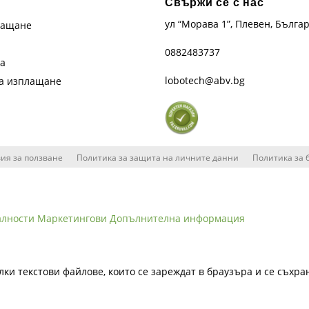
Свържи се с нас
ул “Морава 1”, Плевен, Бълга
лащане
0882483737
та
lobotech@abv.bg
на изплащане
ия за ползване
Политика за защита на личните данни
Политика за 
алности
Маркетингови
Допълнителна информация
лки текстови файлове, които се зареждат в браузъра и се съхра