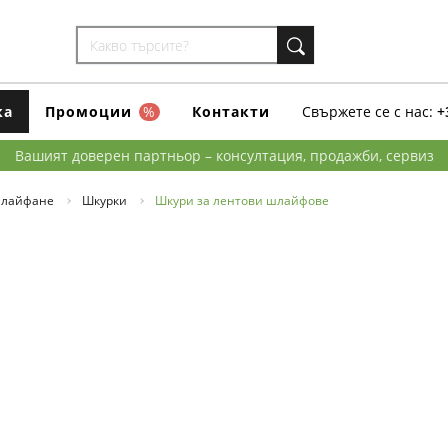
ка
Промоции
%
Контакти
Свържете се с нас:
+
Вашият доверен партньор – консултация, продажби, сервиз
шлайфане
Шкурки
Шкури за лентови шлайфове