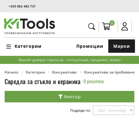
+359 882 483 737
0
Категории
Промоции
Марки
Вашият доверен партньор – консултация, продажби, сервиз
Начало
Категории
Консумативи
Консумативи за пробиване и
Свредла за стъкло и керамика
0 резултата
Филтър
Подреди по: