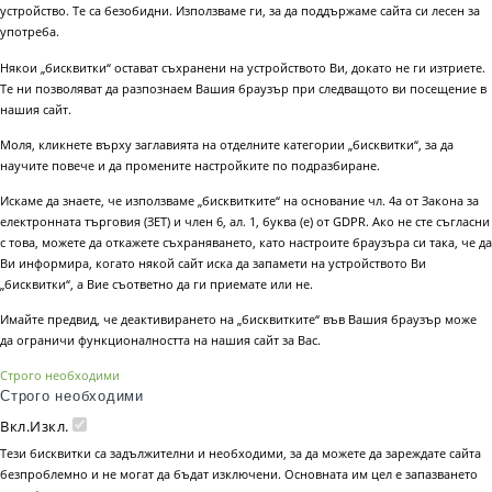
устройство. Те са безобидни. Използваме ги, за да поддържаме сайта си лесен за
употреба.
Някои „бисквитки“ остават съхранени на устройството Ви, докато не ги изтриете.
Те ни позволяват да разпознаем Вашия браузър при следващото ви посещение в
нашия сайт.
Моля, кликнете върху заглавията на отделните категории „бисквитки“, за да
научите повече и да промените настройките по подразбиране.
Искаме да знаете, че използваме „бисквитките“ на основание чл. 4а от Закона за
електронната търговия (ЗЕТ) и член 6, ал. 1, буква (е) от GDPR. Ако не сте съгласни
с това, можете да откажете съхраняването, като настроите браузъра си така, че да
Ви информира, когато някой сайт иска да запамети на устройството Ви
„бисквитки“, а Вие съответно да ги приемате или не.
Имайте предвид, че деактивирането на „бисквитките“ във Вашия браузър може
да ограничи функционалността на нашия сайт за Вас.
Строго необходими
Строго необходими
Вкл.
Изкл.
Тези бисквитки са задължителни и необходими, за да можете да зареждате сайта
безпроблемно и не могат да бъдат изключени. Основната им цел е запазването