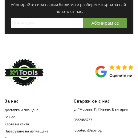
Абонирайте се за нашия бюлетин и разберете първи за най-
новото от нас.
Абонирам се
За нас
Свържи се с нас
ул “Морава 1”, Плевен, България
Доставка и плащане
За нас
0882483737
Карта на сайта
lobotech@abv.bg
Пазаруване на изплащане