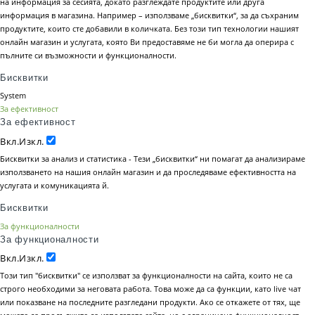
на информация за сесията, докато разглеждате продуктите или друга
информация в магазина. Например – използваме „бисквитки“, за да съхраним
продуктите, които сте добавили в количката. Без този тип технологии нашият
онлайн магазин и услугата, която Ви предоставяме не би могла да оперира с
пълните си възможности и функционалности.
Бисквитки
System
За ефективност
За ефективност
Вкл.
Изкл.
Бисквитки за анализ и статистика - Тези „бисквитки“ ни помагат да анализираме
използването на нашия онлайн магазин и да проследяваме ефективността на
услугата и комуникацията й.
Бисквитки
За функционалности
За функционалности
Вкл.
Изкл.
Този тип "бисквитки" се използват за функционалности на сайта, които не са
строго необходими за неговата работа. Това може да са функции, като live чат
или показване на последните разгледани продукти. Ако се откажете от тях, ще