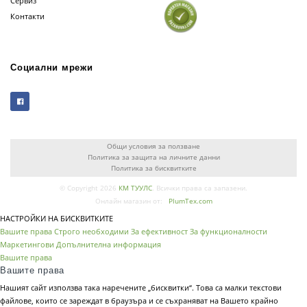
Сервиз
Контакти
Социални мрежи
Общи условия за ползване
Политика за защита на личните данни
Политика за бисквитките
© Copyright 2026
КМ ТУУЛС
. Всички права са запазени.
Онлайн магазин от:
PlumTex.com
НАСТРОЙКИ НА БИСКВИТКИТЕ
Вашите права
Строго необходими
За ефективност
За функционалности
Маркетингови
Допълнителна информация
Вашите права
Вашите права
Нашият сайт използва така наречените „бисквитки“. Това са малки текстови
файлове, които се зареждат в браузъра и се съхраняват на Вашето крайно