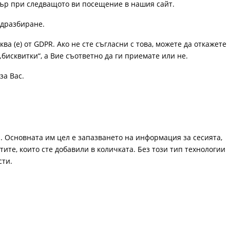
узър при следващото ви посещение в нашия сайт.
одразбиране.
ква (е) от GDPR. Ако не сте съгласни с това, можете да откажете
„бисквитки“, а Вие съответно да ги приемате или не.
за Вас.
. Основната им цел е запазването на информация за сесията,
ите, които сте добавили в количката. Без този тип технологии
сти.