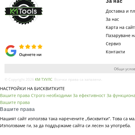
За нас
Доставка и п
За нас
Карта на сай
Пазаруване 
Сервиз
Контакти
Общи услов
© Copyright 2026
КМ ТУУЛС
. Всички права са запазени.
НАСТРОЙКИ НА БИСКВИТКИТЕ
Вашите права
Строго необходими
За ефективност
За функцион
Вашите права
Вашите права
Нашият сайт използва така наречените „бисквитки“. Това са ма
Използваме ги, за да поддържаме сайта си лесен за употреба.