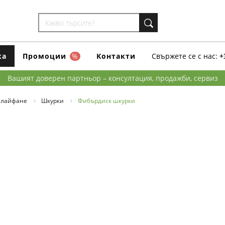
ка
Промоции
%
Контакти
Свържете се с нас:
+
Вашият доверен партньор – консултация, продажби, сервиз
шлайфане
Шкурки
Фибърдиск шкурки