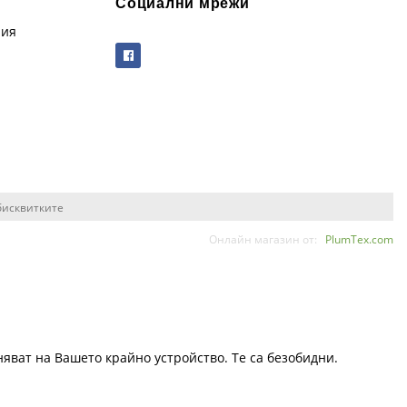
Социални мрежи
рия
бисквитките
Онлайн магазин от:
PlumTex.com
няват на Вашето крайно устройство. Те са безобидни.