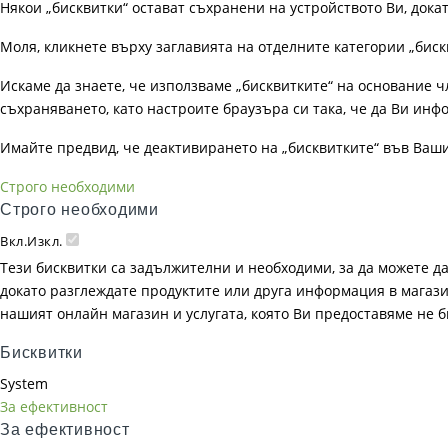
Някои „бисквитки“ остават съхранени на устройството Ви, док
Моля, кликнете върху заглавията на отделните категории „биск
Искаме да знаете, че използваме „бисквитките“ на основание чл. 
съхраняването, като настроите браузъра си така, че да Ви инфо
Имайте предвид, че деактивирането на „бисквитките“ във Ваш
Строго необходими
Строго необходими
Вкл.
Изкл.
Тези бисквитки са задължителни и необходими, за да можете д
докато разглеждате продуктите или друга информация в магазин
нашият онлайн магазин и услугата, която Ви предоставяме не 
Бисквитки
System
За ефективност
За ефективност