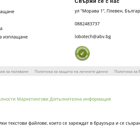
Свържи се с нас
ул “Морава 1”, Плевен, Бълга
лащане
0882483737
та
lobotech@abv.bg
на изплащане
ия за ползване
Политика за защита на личните данни
Политика за 
алности
Маркетингови
Допълнителна информация
лки текстови файлове, които се зареждат в браузъра и се съхра