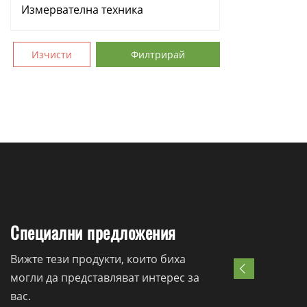
Измервателна техника
Аксесоари
Изчисти
Филтрирай
Консумативи
Ръчни инструменти
Резервни части
Специални предложения
Вижте тези продукти, които биха
могли да представляват интерес за
вас.