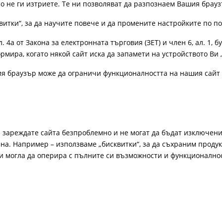
ато не ги изтриете. Те ни позволяват да разпознаем Вашия бра
витки“, за да научите повече и да промените настройките по п
4а от Закона за електронната търговия (ЗЕТ) и член 6, ал. 1, бу
рмира, когато някой сайт иска да запамети на устройството Ви 
ия браузър може да ограничи функционалността на нашия сайт 
а зареждате сайта безпроблемно и не могат да бъдат изключени
а. Например – използваме „бисквитки“, за да съхраним продукт
би могла да оперира с пълните си възможности и функционално