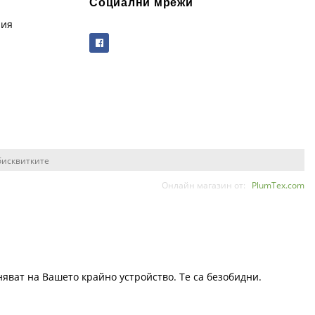
Социални мрежи
рия
бисквитките
Онлайн магазин от:
PlumTex.com
няват на Вашето крайно устройство. Те са безобидни.