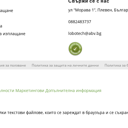
Свържи се с нас
ул “Морава 1”, Плевен, Бълга
лащане
0882483737
та
lobotech@abv.bg
на изплащане
ия за ползване
Политика за защита на личните данни
Политика за 
алности
Маркетингови
Допълнителна информация
лки текстови файлове, които се зареждат в браузъра и се съхра