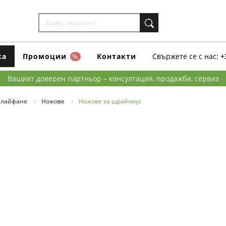
ка
Промоции
%
Контакти
Свържете се с нас:
+
Вашият доверен партньор – консултация, продажби, сервиз
шлайфане
Ножове
Ножове за щрайхмус