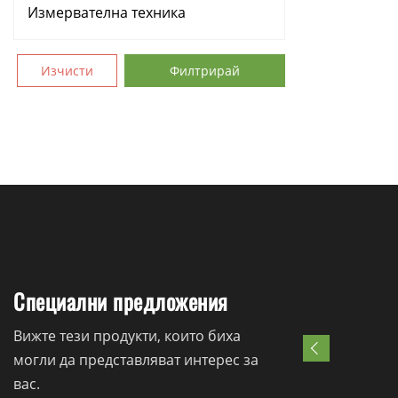
Измервателна техника
Аксесоари
Изчисти
Филтрирай
Консумативи
Ръчни инструменти
Резервни части
Специални предложения
Вижте тези продукти, които биха
могли да представляват интерес за
вас.