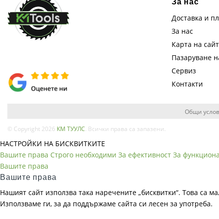
За нас
Доставка и п
За нас
Карта на сай
Пазаруване 
Сервиз
Контакти
Общи услов
© Copyright 2026
КМ ТУУЛС
. Всички права са запазени.
НАСТРОЙКИ НА БИСКВИТКИТЕ
Вашите права
Строго необходими
За ефективност
За функцион
Вашите права
Вашите права
Нашият сайт използва така наречените „бисквитки“. Това са ма
Използваме ги, за да поддържаме сайта си лесен за употреба.