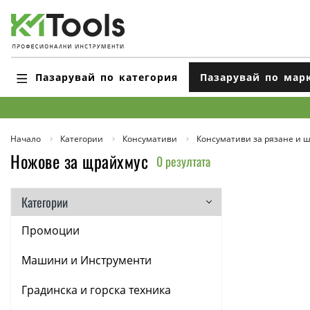
Пазарувай по категория
Пазарувай по мар
Начало
Категории
Консумативи
Консумативи за рязане и 
Ножове за щрайхмус
0 резултата
Категории
Промоции
Машини и Инструменти
Градинска и горска техника