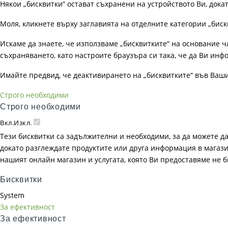
Някои „бисквитки“ остават съхранени на устройството Ви, док
Моля, кликнете върху заглавията на отделните категории „биск
Искаме да знаете, че използваме „бисквитките“ на основание чл. 
съхраняването, като настроите браузъра си така, че да Ви инфо
Имайте предвид, че деактивирането на „бисквитките“ във Ваш
Строго необходими
Строго необходими
Вкл.
Изкл.
Тези бисквитки са задължителни и необходими, за да можете д
докато разглеждате продуктите или друга информация в магазин
нашият онлайн магазин и услугата, която Ви предоставяме не 
Бисквитки
System
За ефективност
За ефективност