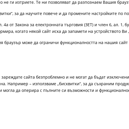
ато не ги изтриете. Те ни позволяват да разпознаем Вашия бра
витки“, за да научите повече и да промените настройките по п
4а от Закона за електронната търговия (ЗЕТ) и член 6, ал. 1, бу
рмира, когато някой сайт иска да запамети на устройството Ви 
ия браузър може да ограничи функционалността на нашия сайт 
а зареждате сайта безпроблемно и не могат да бъдат изключени
а. Например – използваме „бисквитки“, за да съхраним продукт
би могла да оперира с пълните си възможности и функционално