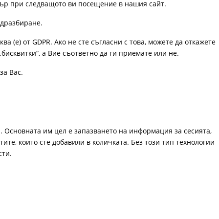
узър при следващото ви посещение в нашия сайт.
одразбиране.
ква (е) от GDPR. Ако не сте съгласни с това, можете да откажете
„бисквитки“, а Вие съответно да ги приемате или не.
за Вас.
. Основната им цел е запазването на информация за сесията,
ите, които сте добавили в количката. Без този тип технологии
сти.