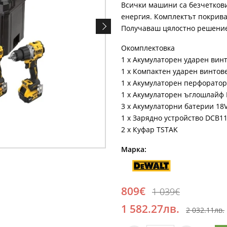
Всички машини са безчеткови
енергия. Комплектът покрива
Получаваш цялостно решение,
Окомплектовка
1 х Акумулаторен ударен ви
1 х Компактен ударен винто
1 х Акумулаторен перфорато
1 х Акумулаторен ъглошлайф
3 х Акумулаторни батерии 18
1 х Зарядно устройство DCB1
2 х Куфар TSTAK
Марка:
809€
1 039€
1 582.27лв.
2 032.11лв.