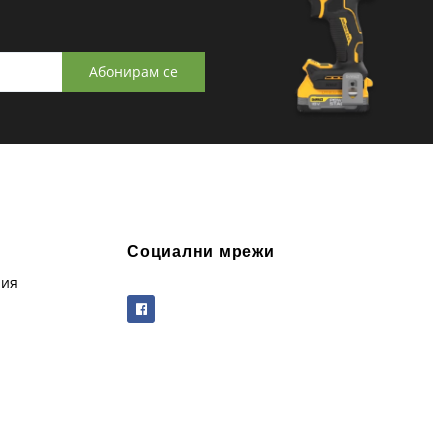
Абонирам се
Социални мрежи
рия