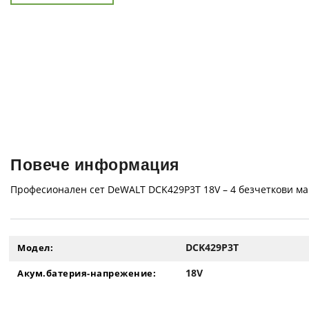
Повече информация
Професионален сет DeWALT DCK429P3T 18V – 4 безчеткови ма
DCK429P3T
Модел:
18V
Акум.батерия-напрежение: