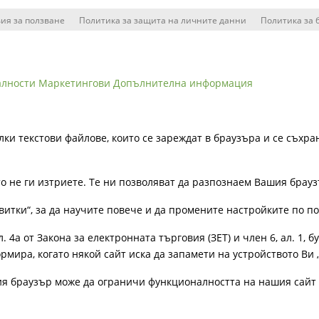
ия за ползване
Политика за защита на личните данни
Политика за 
алности
Маркетингови
Допълнителна информация
лки текстови файлове, които се зареждат в браузъра и се съхра
ато не ги изтриете. Те ни позволяват да разпознаем Вашия бра
витки“, за да научите повече и да промените настройките по п
4а от Закона за електронната търговия (ЗЕТ) и член 6, ал. 1, бу
рмира, когато някой сайт иска да запамети на устройството Ви 
ия браузър може да ограничи функционалността на нашия сайт 