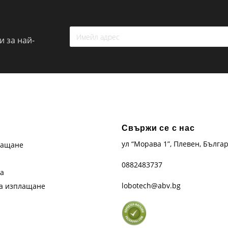
 за най-
Свържи се с нас
ул “Морава 1”, Плевен, Бълга
лащане
0882483737
та
lobotech@abv.bg
на изплащане