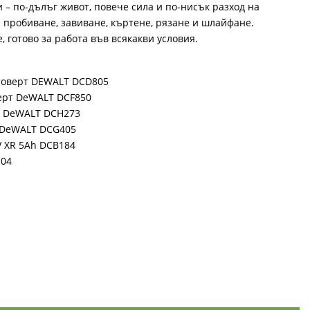
 – по-дълъг живот, повече сила и по-нисък разход на
 пробиване, завиване, къртене, рязане и шлайфане.
 готово за работа във всякакви условия.
нтоверт DEWALT DCD805
верт DeWALT DCF850
р DeWALT DCH273
 DeWALT DCG405
V XR 5Ah DCB184
104