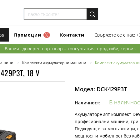
ка
Промоции
%
Контакти
Свържете се с нас:
+
Вашият доверен партньор – консултация, продажби, сервиз
машини
Комплекти акумулаторни машини
Комплект акумулаторни
429P3T, 18 V
Модел:
DCK429P3T
В наличнос
Наличност:
Акумулаторният комплект DeW
професионални машини, три б
Подходящ е за монтажници, с
мощност и мобилност без каб