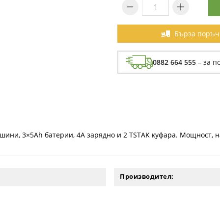
Бърза поръч
0882 664 555
– за п
шини, 3×5Ah батерии, 4A зарядно и 2 TSTAK куфара. Мощност, 
Производител: