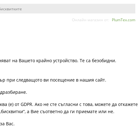
бисквитките
Онлайн магазин от:
PlumTex.com
няват на Вашето крайно устройство. Те са безобидни.
узър при следващото ви посещение в нашия сайт.
одразбиране.
ква (е) от GDPR. Ако не сте съгласни с това, можете да откажете
„бисквитки“, а Вие съответно да ги приемате или не.
за Вас.