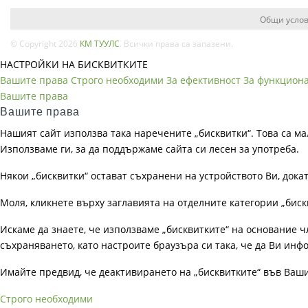
Общи услов
© Copyright 2026
КМ ТУУЛС
. Всички права са запазени.
НАСТРОЙКИ НА БИСКВИТКИТЕ
Вашите права
Строго необходими
За ефективност
За функцион
Вашите права
Вашите права
Нашият сайт използва така наречените „бисквитки“. Това са ма
Използваме ги, за да поддържаме сайта си лесен за употреба.
Някои „бисквитки“ остават съхранени на устройството Ви, док
Моля, кликнете върху заглавията на отделните категории „биск
Искаме да знаете, че използваме „бисквитките“ на основание чл. 
съхраняването, като настроите браузъра си така, че да Ви инфо
Имайте предвид, че деактивирането на „бисквитките“ във Ваш
Строго необходими