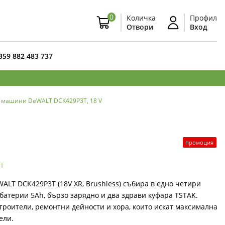
0
Количка
Профил
Отвори
Вход
359 882 483 737
 машини DeWALT DCK429P3T, 18 V
промоция
т
ALT DCK429P3T (18V XR, Brushless) събира в едно четири
атерии 5Ah, бързо зарядно и два здрави куфара TSTAK.
троители, ремонтни дейности и хора, които искат максимална
ели.