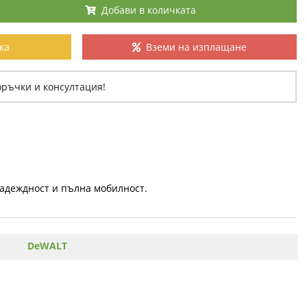
Добави в количката
ка
Вземи на изплащане
оръчки и консултация!
надеждност и пълна мобилност.
DeWALT