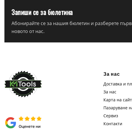
Запиши се за бюлетина
Абонирайте се за нашия бюлетин и разберете първи
новото от нас.
За нас
Доставка и п
За нас
Карта на сай
Пазаруване 
Сервиз
Контакти