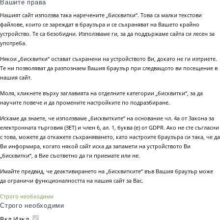
Вашите права
Нашият сайт използва така наречените „бисквитки“. Това са малки текстови
файлове, които се зареждат в браузъра и се съхраняват на Вашето крайно
устройство. Те са безобидни. Използваме ги, за да поддържаме сайта си лесен за
употреба.
Някои „бисквитки“ остават съхранени на устройството Ви, докато не ги изтриете.
Те ни позволяват да разпознаем Вашия браузър при следващото ви посещение в
нашия сайт.
Моля, кликнете върху заглавията на отделните категории „бисквитки“, за да
научите повече и да промените настройките по подразбиране.
Искаме да знаете, че използваме „бисквитките“ на основание чл. 4а от Закона за
електронната търговия (ЗЕТ) и член 6, ал. 1, буква (е) от GDPR. Ако не сте съгласни
с това, можете да откажете съхраняването, като настроите браузъра си така, че да
Ви информира, когато някой сайт иска да запамети на устройството Ви
„бисквитки“, а Вие съответно да ги приемате или не.
Имайте предвид, че деактивирането на „бисквитките“ във Вашия браузър може
да ограничи функционалността на нашия сайт за Вас.
Строго необходими
Строго необходими
Вкл.
Изкл.