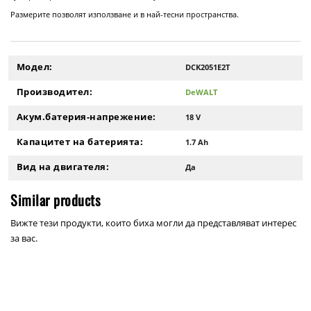
Размерите позволят използване и в най-тесни пространства.
Модел:
DCK2051E2T
Производител:
DeWALT
Акум.батерия-напрежение:
18 V
Капацитет на батерията:
1.7 Ah
Вид на двигателя:
Да
Similar products
Вижте тези продукти, които биха могли да представляват интерес
за вас.