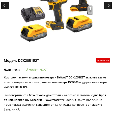
Модел:
DCK2051E2T
промоция
В наличност
Наличност:
Комплект акумулаторни винтоверти DeWALT DCK2051E2T
включва два от
новите модели на производителя -
винтоверт DCD800
и ударен винтоверт-
импакт DCF850N
.
Винтовертите са с
безчеткови двигатели
и са окомплектовани с
два броя
от най-новите 18V батерии - Powerstack
технология, които въпреки на
пръв поглед малкия си капацитет от 1.7 Ah издържат повече от старите
батерии XR.