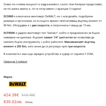
Освен по-голяма мощност и издръжливост, които тези батерии предоставят,
не по-малко важно е, че ги получавате с гаранция 3 години!
DCD800
е класически винтоверт DeWALT, но с нов дизайн, подобрени
размери и ергономия, но в същото време с впечатляващ въртящ момент от
90 Nm. Оборудван е с
две скорости
, а патронникът хваща до 13 мм.
DCF850N
е ударен винтоверт тип "импакт", който е предназначен за бързо
навиване на крепежи. Бързият
захват 1/4" шестостен
ви позволява да
сменяте бързо инструмента, с който работите.
Максималният въртящ
момент е 205 Nm
, като може да се регулира чрез
три скорости
.
В комплектът има още зарядно устройство и куфар от серията T-STAK.
Гаранция 3 години!
Марка:
424.38€
510.78€
830.02лв.
999лв.