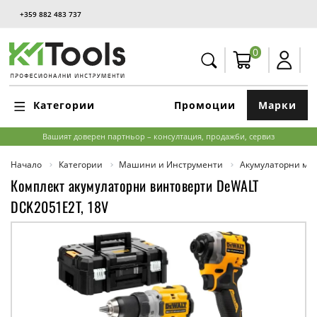
+359 882 483 737
0
Категории
Промоции
Марки
Вашият доверен партньор – консултация, продажби, сервиз
Начало
Категории
Машини и Инструменти
Акумулаторни м
Комплект акумулаторни винтоверти DeWALT
DCK2051E2T, 18V