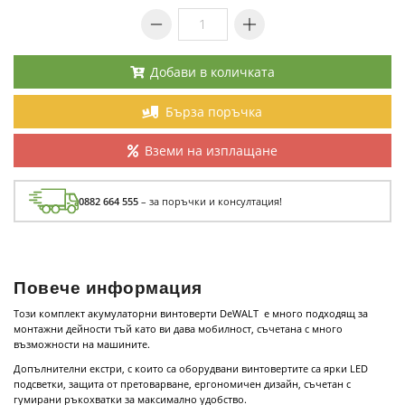
Добави в количката
Бърза поръчка
Вземи на изплащане
0882 664 555
– за поръчки и консултация!
Повече информация
Този комплект акумулаторни винтоверти DeWALT е много подходящ за
монтажни дейности тъй като ви дава мобилност, съчетана с много
възможности на машините.
Допълнителни екстри, с които са оборудвани винтовертите са ярки LED
подсветки, защита от претоварване, ергономичен дизайн, съчетан с
гумирани ръкохватки за максимално удобство.