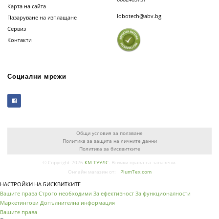
Карта на сайта
lobotech@abv.bg
Пазаруване на изплащане
Сервиз
Контакти
Социални мрежи
Общи условия за ползване
Политика за защита на личните данни
Политика за бисквитките
© Copyright 2026
КМ ТУУЛС
. Всички права са запазени.
Онлайн магазин от:
PlumTex.com
НАСТРОЙКИ НА БИСКВИТКИТЕ
Вашите права
Строго необходими
За ефективност
За функционалности
Маркетингови
Допълнителна информация
Вашите права