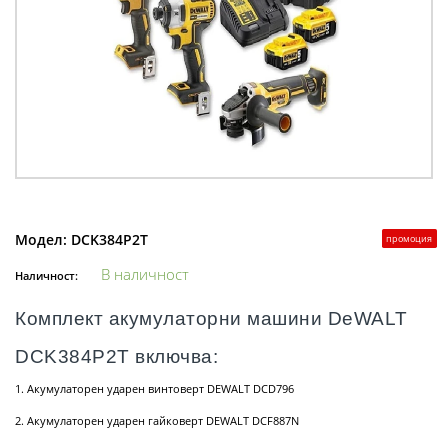
Модел:
DCK384P2T
промоция
В наличност
Наличност:
Комплект акумулаторни машини DeWALT
DCK384P2T включва:
1. Акумулаторен ударен винтоверт DEWALT DCD796
2. Акумулаторен ударен гайковерт DEWALT DCF887N