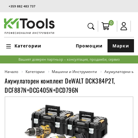
+359 882 483 737
0
Категории
Промоции
Марки
Вашият доверен партньор – консултация, продажби, сервиз
Начало
Категории
Машини и Инструменти
Акумулаторни м
Акумулаторен комплект DeWALT DCK384P2T,
DCF887N+DCG405N+DCD796N