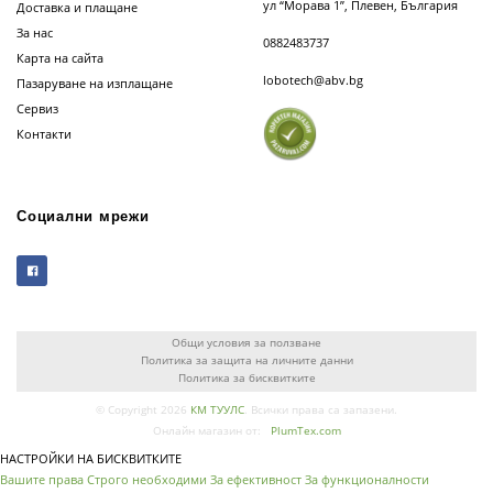
ул “Морава 1”, Плевен, България
Доставка и плащане
За нас
0882483737
Карта на сайта
lobotech@abv.bg
Пазаруване на изплащане
Сервиз
Контакти
Социални мрежи
Общи условия за ползване
Политика за защита на личните данни
Политика за бисквитките
© Copyright 2026
КМ ТУУЛС
. Всички права са запазени.
Онлайн магазин от:
PlumTex.com
НАСТРОЙКИ НА БИСКВИТКИТЕ
Вашите права
Строго необходими
За ефективност
За функционалности