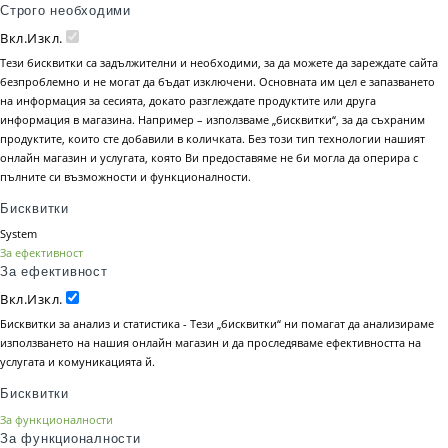
Строго необходими
Вкл.
Изкл.
Тези бисквитки са задължителни и необходими, за да можете да зареждате сайта
безпроблемно и не могат да бъдат изключени. Основната им цел е запазването
на информация за сесията, докато разглеждате продуктите или друга
информация в магазина. Например – използваме „бисквитки“, за да съхраним
продуктите, които сте добавили в количката. Без този тип технологии нашият
онлайн магазин и услугата, която Ви предоставяме не би могла да оперира с
пълните си възможности и функционалности.
Бисквитки
System
За ефективност
За ефективност
Вкл.
Изкл.
Бисквитки за анализ и статистика - Тези „бисквитки“ ни помагат да анализираме
използването на нашия онлайн магазин и да проследяваме ефективността на
услугата и комуникацията й.
Бисквитки
За функционалности
За функционалности