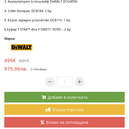
3. Акумулаторен ъглошлайф DeWALT DCG405N
4. 5.0Ah Батерия DCB184- 2 бр
5. Бързо зарядно устройство DCB115- 1 бр
6.Куфар T STAK™-Box II DWST1-70705 – 2 бр
Марка:
499€
601€
975.96лв.
1 175.45лв.
Добави в количката
Бърза поръчка
Вземи на изплащане