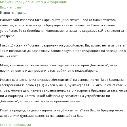
Маркетингови
Допълнителна информация
Вашите права
Вашите права
Нашият сайт използва така наречените „бисквитки“. Това са малки текстови
файлове, които се зареждат в браузъра и се съхраняват на Вашето крайно
устройство. Те са безобидни. Използваме ги, за да поддържаме сайта си лесен за
употреба.
Някои „бисквитки“ остават съхранени на устройството Ви, докато не ги изтриете.
Те ни позволяват да разпознаем Вашия браузър при следващото ви посещение в
нашия сайт.
Моля, кликнете върху заглавията на отделните категории „бисквитки“, за да
научите повече и да промените настройките по подразбиране.
Искаме да знаете, че използваме „бисквитките“ на основание чл. 4а от Закона за
електронната търговия (ЗЕТ) и член 6, ал. 1, буква (е) от GDPR. Ако не сте съгласни
с това, можете да откажете съхраняването, като настроите браузъра си така, че да
Ви информира, когато някой сайт иска да запамети на устройството Ви
„бисквитки“, а Вие съответно да ги приемате или не.
Имайте предвид, че деактивирането на „бисквитките“ във Вашия браузър може
да ограничи функционалността на нашия сайт за Вас.
Строго необходими