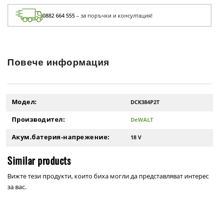
0882 664 555
– за поръчки и консултация!
Повече информация
Модел:
DCK384P2T
Производител:
DeWALT
Акум.батерия-напрежение:
18 V
Similar products
Вижте тези продукти, които биха могли да представляват интерес
за вас.