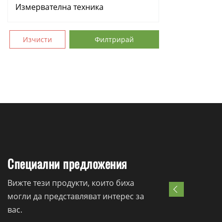
Измервателна техника
Аксесоари
Изчисти
Филтрирай
Консумативи
Ръчни инструменти
Резервни части
Специални предложения
Вижте тези продукти, които биха
могли да представляват интерес за
вас.