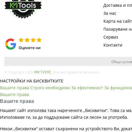
Доставка и п
За нас
Карта на сай
Пазаруване 
Сервиз
Контакти
Общи услов
© Copyright 2026
КМ ТУУЛС
. Всички права са запазени.
НАСТРОЙКИ НА БИСКВИТКИТЕ
Вашите права
Строго необходими
За ефективност
За функцион
Вашите права
Вашите права
Нашият сайт използва така наречените „бисквитки“. Това са ма
Използваме ги, за да поддържаме сайта си лесен за употреба.
Някои „бисквитки“ остават съхранени на устройството Ви, док