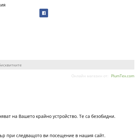
рия
бисквитките
Онлайн магазин от:
PlumTex.com
няват на Вашето крайно устройство. Те са безобидни.
узър при следващото ви посещение в нашия сайт.