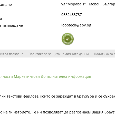
ул “Морава 1”, Плевен, Бълга
лащане
0882483737
та
lobotech@abv.bg
на изплащане
ия за ползване
Политика за защита на личните данни
Политика за 
алности
Маркетингови
Допълнителна информация
лки текстови файлове, които се зареждат в браузъра и се съхра
ато не ги изтриете. Те ни позволяват да разпознаем Вашия бра