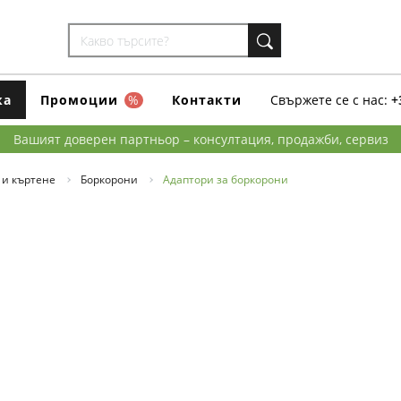
ка
Промоции
%
Контакти
Свържете се с нас:
+
Вашият доверен партньор – консултация, продажби, сервиз
 и къртене
Боркорони
Адаптори за боркорони