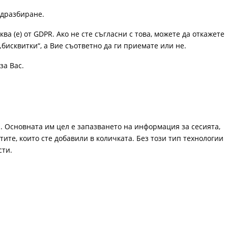
одразбиране.
ква (е) от GDPR. Ако не сте съгласни с това, можете да откажете
„бисквитки“, а Вие съответно да ги приемате или не.
за Вас.
. Основната им цел е запазването на информация за сесията,
ите, които сте добавили в количката. Без този тип технологии
сти.