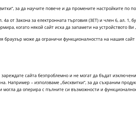
витки“, за да научите повече и да промените настройките по п
4а от Закона за електронната търговия (ЗЕТ) и член 6, ал. 1, бу
рмира, когато някой сайт иска да запамети на устройството Ви 
ия браузър може да ограничи функционалността на нашия сайт 
а зареждате сайта безпроблемно и не могат да бъдат изключени
а. Например – използваме „бисквитки“, за да съхраним продукт
би могла да оперира с пълните си възможности и функционално