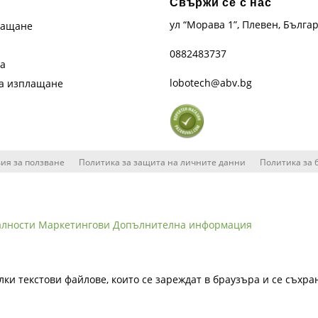
Свържи се с нас
ул “Морава 1”, Плевен, Бълга
лащане
0882483737
та
lobotech@abv.bg
на изплащане
ия за ползване
Политика за защита на личните данни
Политика за 
алности
Маркетингови
Допълнителна информация
лки текстови файлове, които се зареждат в браузъра и се съхра