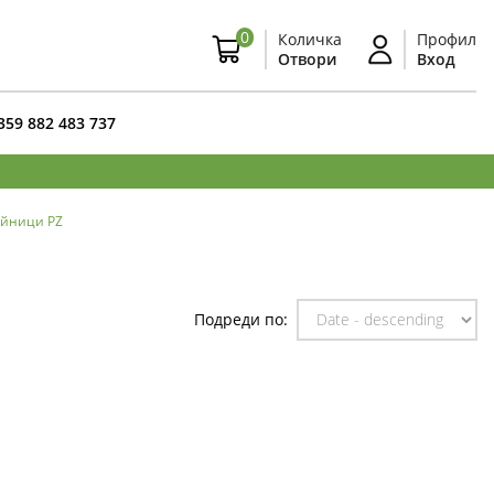
0
Количка
Профил
Отвори
Вход
359 882 483 737
йници PZ
Подреди по: