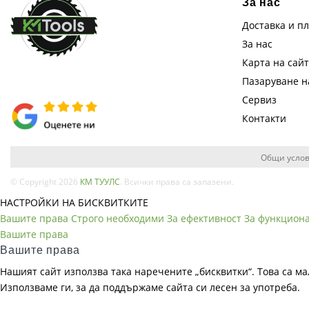
За нас
Доставка и п
За нас
Карта на сай
Пазаруване 
Сервиз
Контакти
Общи услов
© Copyright 2026
КМ ТУУЛС
. Всички права са запазени.
НАСТРОЙКИ НА БИСКВИТКИТЕ
Вашите права
Строго необходими
За ефективност
За функцион
Вашите права
Вашите права
Нашият сайт използва така наречените „бисквитки“. Това са ма
Използваме ги, за да поддържаме сайта си лесен за употреба.