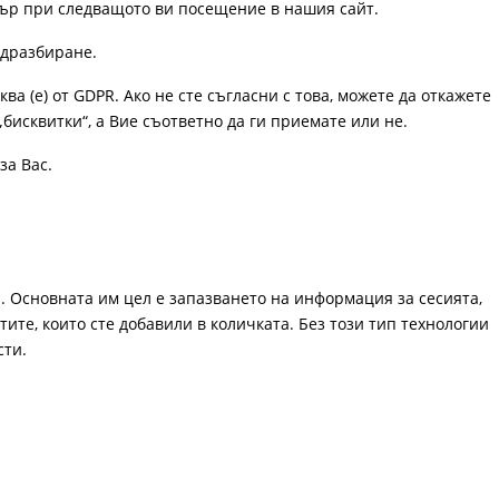
узър при следващото ви посещение в нашия сайт.
одразбиране.
ква (е) от GDPR. Ако не сте съгласни с това, можете да откажете
„бисквитки“, а Вие съответно да ги приемате или не.
за Вас.
. Основната им цел е запазването на информация за сесията,
ите, които сте добавили в количката. Без този тип технологии
сти.