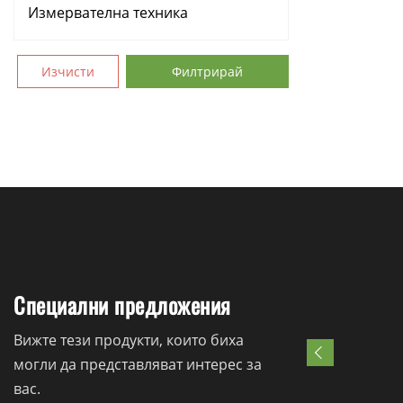
Измервателна техника
Аксесоари
Изчисти
Филтрирай
Консумативи
Ръчни инструменти
Резервни части
Специални предложения
Вижте тези продукти, които биха
могли да представляват интерес за
вас.