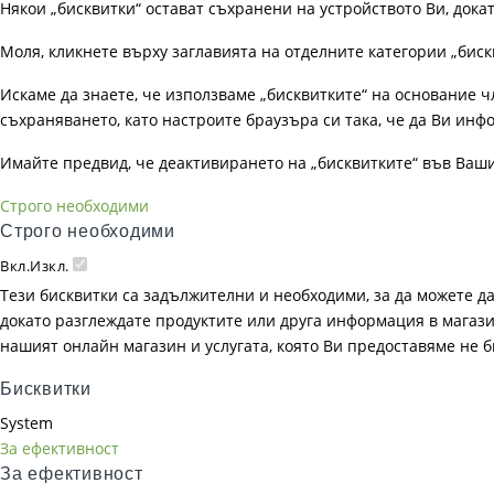
Някои „бисквитки“ остават съхранени на устройството Ви, док
Моля, кликнете върху заглавията на отделните категории „биск
Искаме да знаете, че използваме „бисквитките“ на основание чл. 
съхраняването, като настроите браузъра си така, че да Ви инфо
Имайте предвид, че деактивирането на „бисквитките“ във Ваш
Строго необходими
Строго необходими
Вкл.
Изкл.
Тези бисквитки са задължителни и необходими, за да можете д
докато разглеждате продуктите или друга информация в магазин
нашият онлайн магазин и услугата, която Ви предоставяме не 
Бисквитки
System
За ефективност
За ефективност