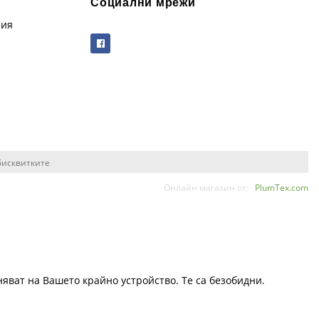
Социални мрежи
рия
бисквитките
Онлайн магазин от:
PlumTex.com
няват на Вашето крайно устройство. Те са безобидни.