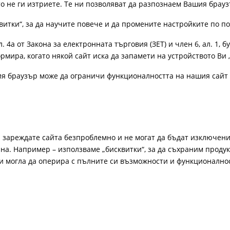
ато не ги изтриете. Те ни позволяват да разпознаем Вашия бра
витки“, за да научите повече и да промените настройките по п
4а от Закона за електронната търговия (ЗЕТ) и член 6, ал. 1, бу
рмира, когато някой сайт иска да запамети на устройството Ви 
ия браузър може да ограничи функционалността на нашия сайт 
а зареждате сайта безпроблемно и не могат да бъдат изключени
а. Например – използваме „бисквитки“, за да съхраним продукт
би могла да оперира с пълните си възможности и функционално