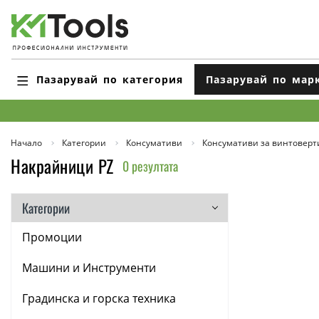
Пазарувай по категория
Пазарувай по мар
Начало
Категории
Консумативи
Консумативи за винтоверт
Накрайници PZ
0 резултата
Категории
Промоции
Машини и Инструменти
Градинска и горска техника