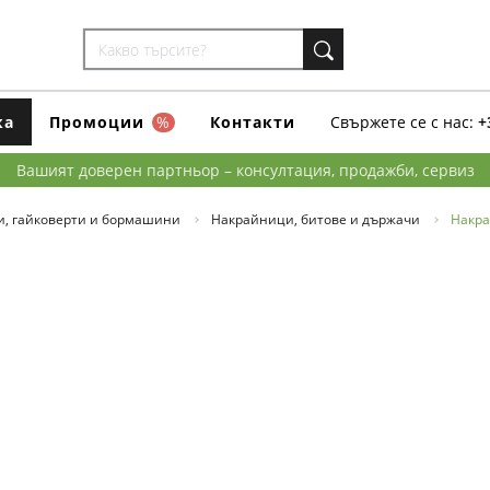
ка
Промоции
%
Контакти
Свържете се с нас:
+
Вашият доверен партньор – консултация, продажби, сервиз
и, гайковерти и бормашини
Накрайници, битове и държачи
Накра