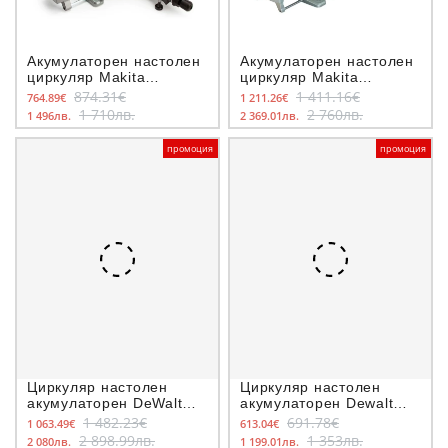
Акумулаторен настолен
Акумулаторен настолен
циркуляр Makita
циркуляр Makita
LS002GZ01, 40V, ф
DLS211ZU, 18+18V, ф
874.31€
1 411.16€
764.89€
1 211.26€
216мм
305мм
1 710лв.
2 760лв.
1 496лв.
2 369.01лв.
промоция
промоция
Циркуляр настолен
Циркуляр настолен
акумулаторен DeWalt
акумулаторен Dewalt
DCS7485T2, 54V, 6.0Ah,
DCS777N, 54V, ф 216мм
1 482.23€
691.78€
1 063.49€
613.04€
ф210мм
2 898.99лв.
1 353лв.
2 080лв.
1 199.01лв.