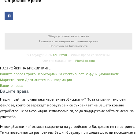
Социални мрежи
Общи условия за ползване
Политика за защита на личните данни
Политика за бисквитките
© Copyright 2026
КМ ТУУЛС
. Всички права са запазени.
Онлайн магазин от:
PlumTex.com
НАСТРОЙКИ НА БИСКВИТКИТЕ
Вашите права
Строго необходими
За ефективност
За функционалности
Маркетингови
Допълнителна информация
Вашите права
Вашите права
Нашият сайт използва така наречените „бисквитки“. Това са малки текстови
файлове, които се зареждат в браузъра и се съхраняват на Вашето крайно
устройство. Те са безобидни. Използваме ги, за да поддържаме сайта си лесен за
употреба.
Някои „бисквитки“ остават съхранени на устройството Ви, докато не ги изтриете.
Те ни позволяват да разпознаем Вашия браузър при следващото ви посещение в