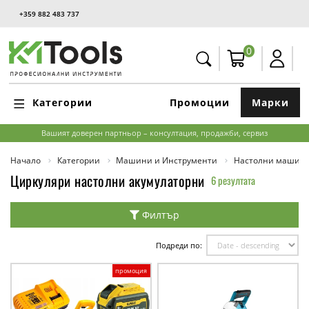
+359 882 483 737
0
Категории
Промоции
Марки
Вашият доверен партньор – консултация, продажби, сервиз
Начало
Категории
Машини и Инструменти
Настолни машин
Циркуляри настолни акумулаторни
6 резултата
Филтър
Подреди по:
промоция