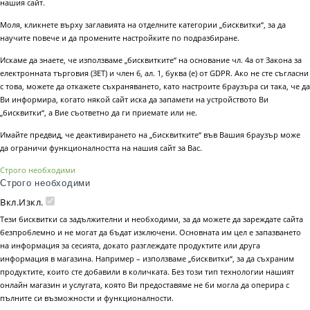
нашия сайт.
Моля, кликнете върху заглавията на отделните категории „бисквитки“, за да
научите повече и да промените настройките по подразбиране.
Искаме да знаете, че използваме „бисквитките“ на основание чл. 4а от Закона за
електронната търговия (ЗЕТ) и член 6, ал. 1, буква (е) от GDPR. Ако не сте съгласни
с това, можете да откажете съхраняването, като настроите браузъра си така, че да
Ви информира, когато някой сайт иска да запамети на устройството Ви
„бисквитки“, а Вие съответно да ги приемате или не.
Имайте предвид, че деактивирането на „бисквитките“ във Вашия браузър може
да ограничи функционалността на нашия сайт за Вас.
Строго необходими
Строго необходими
Вкл.
Изкл.
Тези бисквитки са задължителни и необходими, за да можете да зареждате сайта
безпроблемно и не могат да бъдат изключени. Основната им цел е запазването
на информация за сесията, докато разглеждате продуктите или друга
информация в магазина. Например – използваме „бисквитки“, за да съхраним
продуктите, които сте добавили в количката. Без този тип технологии нашият
онлайн магазин и услугата, която Ви предоставяме не би могла да оперира с
пълните си възможности и функционалности.