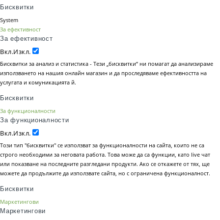
Бисквитки
System
За ефективност
За ефективност
Вкл.
Изкл.
Бисквитки за анализ и статистика - Тези „бисквитки“ ни помагат да анализираме
използването на нашия онлайн магазин и да проследяваме ефективността на
услугата и комуникацията й.
Бисквитки
За функционалности
За функционалности
Вкл.
Изкл.
Този тип "бисквитки" се използват за функционалности на сайта, които не са
строго необходими за неговата работа. Това може да са функции, като live чат
или показване на последните разгледани продукти. Ако се откажете от тях, ще
можете да продължите да използвате сайта, но с ограничена функционалност.
Бисквитки
Маркетингови
Маркетингови