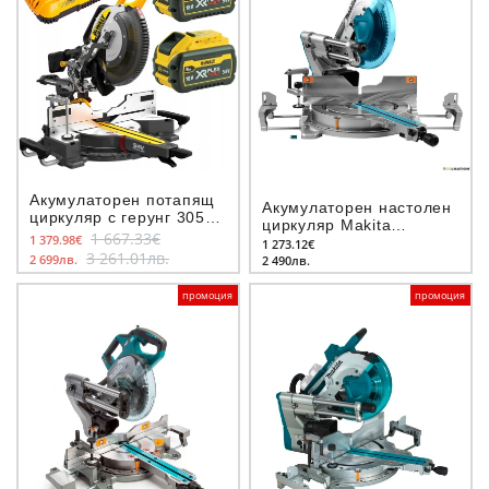
Акумулаторен потапящ
Акумулаторен настолен
циркуляр с герунг 305
циркуляр Makita
мм DeWALT DCS781X2,
1 667.33€
1 379.98€
LS003GZ01, 40V, ф
1 273.12€
54V, 9Ah
3 261.01лв.
2 699лв.
305мм
2 490лв.
промоция
промоция