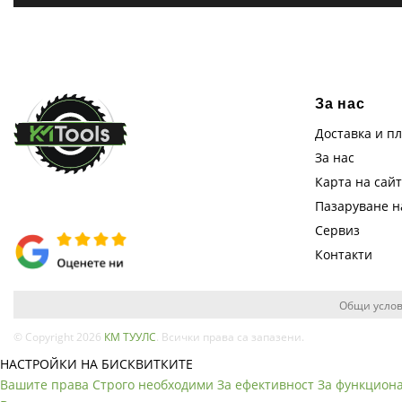
За нас
Доставка и п
За нас
Карта на сай
Пазаруване 
Сервиз
Контакти
Общи услов
© Copyright 2026
КМ ТУУЛС
. Всички права са запазени.
НАСТРОЙКИ НА БИСКВИТКИТЕ
Вашите права
Строго необходими
За ефективност
За функцион