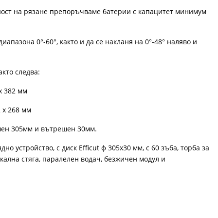
ост на рязане препоръчваме батерии с капацитет минимум
иапазона 0°-60°, както и да се накланя на 0°-48° наляво и
кто следва:
 x 382 мм
2 x 268 мм
шен 305мм и вътрешен 30мм.
но устройство, с диск Efficut ф 305х30 мм, с 60 зъба, торба за
кална стяга, паралелен водач, безжичен модул и