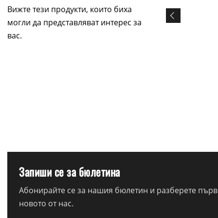
Вижте тези продукти, които биха
могли да представляват интерес за
вас.
Запиши се за бюлетина
Абонирайте се за нашия бюлетин и разберете първи
новото от нас.