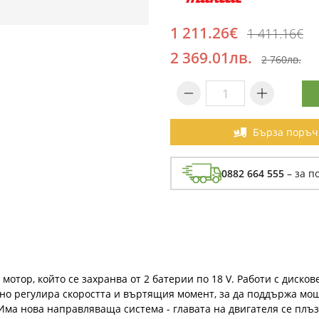
1 211.26€
1 411.16€
2 369.01лв.
2 760лв.
Бърза поръч
0882 664 555
– за п
мотор, който се захранва от 2 батерии по 18 V. Работи с диско
ично регулира скоростта и въртящия момент, за да поддържа м
ма нова направляваща система - главата на двигателя се плъз