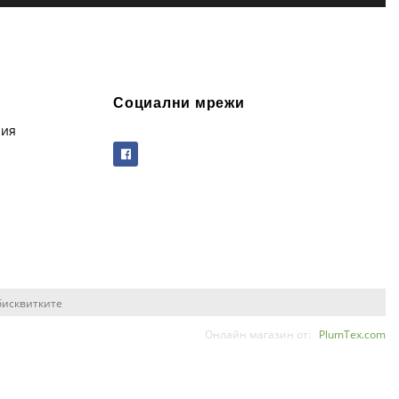
Социални мрежи
рия
бисквитките
Онлайн магазин от:
PlumTex.com