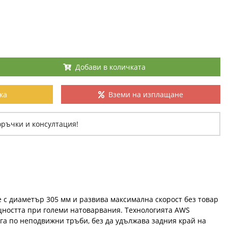
Добави в количката
ка
Вземи на изплащане
оръчки и консултация!
ве с диаметър 305 мм и развива максимална скорост без товар
ощността при големи натоварвания. Технологията AWS
га по неподвижни тръби, без да удължава задния край на