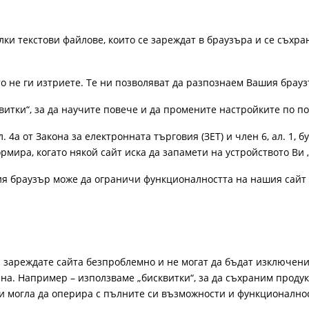
лки текстови файлове, които се зареждат в браузъра и се съхра
ато не ги изтриете. Те ни позволяват да разпознаем Вашия бра
витки“, за да научите повече и да промените настройките по п
4а от Закона за електронната търговия (ЗЕТ) и член 6, ал. 1, бу
рмира, когато някой сайт иска да запамети на устройството Ви 
ия браузър може да ограничи функционалността на нашия сайт 
а зареждате сайта безпроблемно и не могат да бъдат изключени
а. Например – използваме „бисквитки“, за да съхраним продукт
би могла да оперира с пълните си възможности и функционално