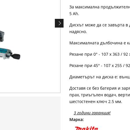
За максимална продължителн
5 Ah.
Дискът може да се завърта в д
надясно.
Максималната дълбочина е ка
Рязане при 0° - 107 x 363 / 92
Рязане при 45° - 107 x 255 / 9
Диаметърът на диска е: вън
Доставя се без батерия и заряд
прах, триъгълен водач, верти
шестостенен ключ 2.5 мм.
3 години гаранция!
Марка: