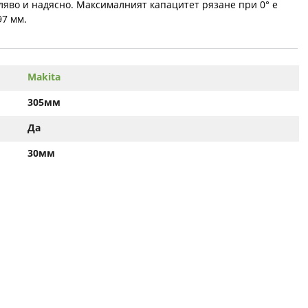
наляво и надясно. Максималният капацитет рязане при 0° е
97 мм.
Makita
305мм
Да
30мм