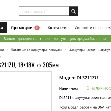
ка
Промоции
%
Контакти
Свържете се с нас:
+
Вашият доверен партньор – консултация, продажби, сервиз
ини
Потапящи се циркуляри (пендула)
Циркуляри настолни акумул
м
S211ZU, 18+18V, ф 305мм
Модел:
DLS211ZU
В наличнос
Наличност:
DLS211 е акумулаторен настол
Този модел работи на 36V, кат