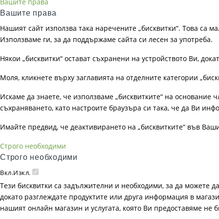
Вашите права
Вашите права
Нашият сайт използва така наречените „бисквитки“. Това са ма
Използваме ги, за да поддържаме сайта си лесен за употреба.
Някои „бисквитки“ остават съхранени на устройството Ви, док
Моля, кликнете върху заглавията на отделните категории „биск
Искаме да знаете, че използваме „бисквитките“ на основание чл. 
съхраняването, като настроите браузъра си така, че да Ви инфо
Имайте предвид, че деактивирането на „бисквитките“ във Ваш
Строго необходими
Строго необходими
Вкл.
Изкл.
Тези бисквитки са задължителни и необходими, за да можете д
докато разглеждате продуктите или друга информация в магазин
нашият онлайн магазин и услугата, която Ви предоставяме не 