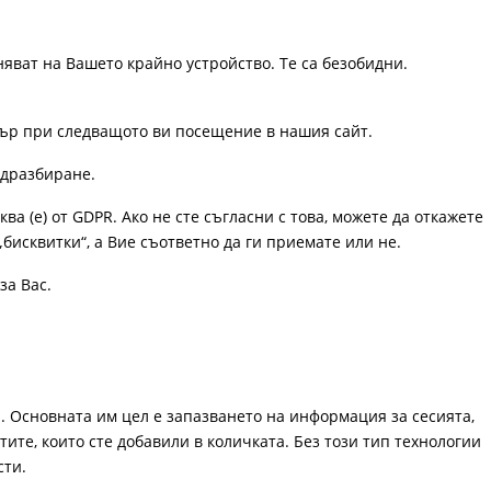
няват на Вашето крайно устройство. Те са безобидни.
узър при следващото ви посещение в нашия сайт.
одразбиране.
ква (е) от GDPR. Ако не сте съгласни с това, можете да откажете
„бисквитки“, а Вие съответно да ги приемате или не.
за Вас.
. Основната им цел е запазването на информация за сесията,
ите, които сте добавили в количката. Без този тип технологии
сти.