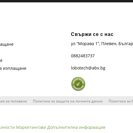
Свържи се с нас
ул “Морава 1”, Плевен, Бълга
лащане
0882483737
та
lobotech@abv.bg
на изплащане
ия за ползване
Политика за защита на личните данни
Политика за 
алности
Маркетингови
Допълнителна информация