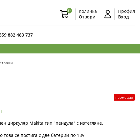
0
Количка
Профил
Отвори
Вход
359 882 483 737
аторни
промоция
т
ен циркуляр Makita тип "пендула" с изтегляне.
о това се постига с две батерии по 18V.