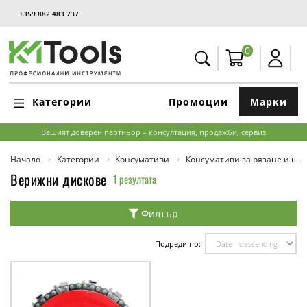
+359 882 483 737
0
Категории
Промоции
Марки
Вашият доверен партньор – консултация, продажби, сервиз
Начало
Категории
Консумативи
Консумативи за рязане и ш
Верижни дискове
1 резултата
Филтър
Подреди по: