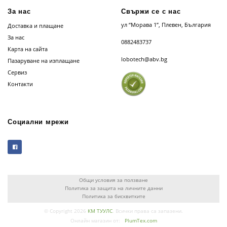
За нас
Свържи се с нас
ул “Морава 1”, Плевен, България
Доставка и плащане
За нас
0882483737
Карта на сайта
lobotech@abv.bg
Пазаруване на изплащане
Сервиз
Контакти
Социални мрежи
Общи условия за ползване
Политика за защита на личните данни
Политика за бисквитките
© Copyright 2026
КМ ТУУЛС
. Всички права са запазени.
Онлайн магазин от:
PlumTex.com