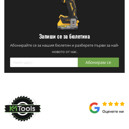
Запиши се за бюлетина
Абонирайте се за нашия бюлетин и разберете първи за най-
новото от нас.
Абонирам се