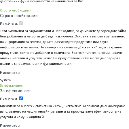
да ограничи функционалността на нашия сайт за Вас.
Строго необходими
Строго необходими
Вкл.
Изкл.
Тези бисквитки са задължителни и необходими, за да можете да зареждате сайта
безпроблемно и не могат да бъдат изключени. Основната им цел е запазването
на информация за сесията, докато разглеждате продуктите или друга
информация в магазина. Например – използваме „бисквитки“, за да съхраним
продуктите, които сте добавили в количката. Без този тип технологии нашият
онлайн магазин и услугата, която Ви предоставяме не би могла да оперира с
пълните си възможности и функционалности.
Бисквитки
System
За ефективност
За ефективност
Вкл.
Изкл.
Бисквитки за анализ и статистика - Тези „бисквитки“ ни помагат да анализираме
използването на нашия онлайн магазин и да проследяваме ефективността на
услугата и комуникацията й.
Бисквитки