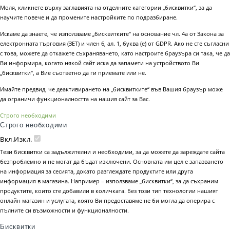
Моля, кликнете върху заглавията на отделните категории „бисквитки“, за да
научите повече и да промените настройките по подразбиране.
Искаме да знаете, че използваме „бисквитките“ на основание чл. 4а от Закона за
електронната търговия (ЗЕТ) и член 6, ал. 1, буква (е) от GDPR. Ако не сте съгласни
с това, можете да откажете съхраняването, като настроите браузъра си така, че да
Ви информира, когато някой сайт иска да запамети на устройството Ви
„бисквитки“, а Вие съответно да ги приемате или не.
Имайте предвид, че деактивирането на „бисквитките“ във Вашия браузър може
да ограничи функционалността на нашия сайт за Вас.
Строго необходими
Строго необходими
Вкл.
Изкл.
Тези бисквитки са задължителни и необходими, за да можете да зареждате сайта
безпроблемно и не могат да бъдат изключени. Основната им цел е запазването
на информация за сесията, докато разглеждате продуктите или друга
информация в магазина. Например – използваме „бисквитки“, за да съхраним
продуктите, които сте добавили в количката. Без този тип технологии нашият
онлайн магазин и услугата, която Ви предоставяме не би могла да оперира с
пълните си възможности и функционалности.
Бисквитки