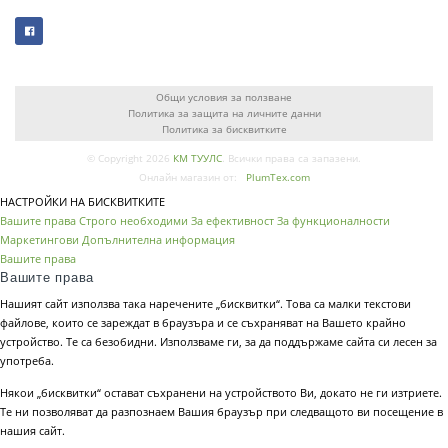
Общи условия за ползване
Политика за защита на личните данни
Политика за бисквитките
© Copyright 2026
КМ ТУУЛС
. Всички права са запазени.
Онлайн магазин от:
PlumTex.com
НАСТРОЙКИ НА БИСКВИТКИТЕ
Вашите права
Строго необходими
За ефективност
За функционалности
Маркетингови
Допълнителна информация
Вашите права
Вашите права
Нашият сайт използва така наречените „бисквитки“. Това са малки текстови
файлове, които се зареждат в браузъра и се съхраняват на Вашето крайно
устройство. Те са безобидни. Използваме ги, за да поддържаме сайта си лесен за
употреба.
Някои „бисквитки“ остават съхранени на устройството Ви, докато не ги изтриете.
Те ни позволяват да разпознаем Вашия браузър при следващото ви посещение в
нашия сайт.