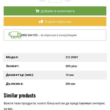
Добави в количката
Бърза поръчка
0882 664 555
– за поръчки и консултация!
Модел:
212 25001
Захват:
SDS-plus
Диаметър (мм):
14 мм
Дължина:
250 мм
Similar products
Вижте тези продукти, които биха могли да представляват интерес
за вас.