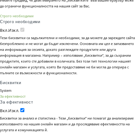
Имайте предвид, че деактивирането на „бисквитките“ във Вашия браузър може
да ограничи функционалността на нашия сайт за Вас.
Строго необходими
Строго необходими
Вкл.
Изкл.
Тези бисквитки са задължителни и необходими, за да можете да зареждате сайта
безпроблемно и не могат да бъдат изключени. Основната им цел е запазването
на информация за сесията, докато разглеждате продуктите или друга
информация в магазина. Например – използваме „бисквитки“, за да съхраним
продуктите, които сте добавили в количката. Без този тип технологии нашият
онлайн магазин и услугата, която Ви предоставяме не би могла да оперира с
пълните си възможности и функционалности.
Бисквитки
System
За ефективност
За ефективност
Вкл.
Изкл.
Бисквитки за анализ и статистика - Тези „бисквитки“ ни помагат да анализираме
използването на нашия онлайн магазин и да проследяваме ефективността на
услугата и комуникацията й.