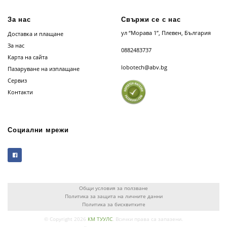
За нас
Свържи се с нас
ул “Морава 1”, Плевен, България
Доставка и плащане
За нас
0882483737
Карта на сайта
lobotech@abv.bg
Пазаруване на изплащане
Сервиз
Контакти
Социални мрежи
Общи условия за ползване
Политика за защита на личните данни
Политика за бисквитките
© Copyright 2026
КМ ТУУЛС
. Всички права са запазени.