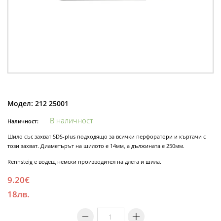
Модел:
212 25001
В наличност
Наличност:
Шило със захват SDS-plus подходящо за всички перфоратори и къртачи с
този захват. Диаметърът на шилото е 14мм, а дължината е 250мм.
Rennsteig е водещ немски производител на длета и шила.
9.20€
18лв.