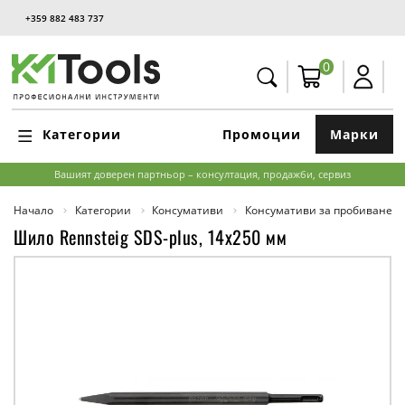
+359 882 483 737
0
Категории
Промоции
Марки
Вашият доверен партньор – консултация, продажби, сервиз
Начало
Категории
Консумативи
Консумативи за пробиване и
Шило Rennsteig SDS-plus, 14x250 мм