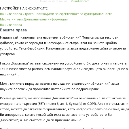
Онлайн магазин от:
PlumTex.com
НАСТРОЙКИ НА БИСКВИТКИТЕ
Вашите права
Строго необходими
За ефективност
За функционалности
Маркетингови
Допълнителна информация
Вашите права
Вашите права
Нашият сайт използва така наречените „бисквитки“. Това са малки текстови
файлове, които се зареждат в браузъра и се съхраняват на Вашето крайно
устройство. Те са безобидни. Използваме ги, за да поддържаме сайта си лесен за
употреба.
Някои „бисквитки“ остават съхранени на устройството Ви, докато не ги изтриете.
Те ни позволяват да разпознаем Вашия браузър при следващото ви посещение в
нашия сайт.
Моля, кликнете върху заглавията на отделните категории „бисквитки“, за да
научите повече и да промените настройките по подразбиране.
Искаме да знаете, че използваме „бисквитките“ на основание чл. 4а от Закона за
електронната търговия (ЗЕТ) и член 6, ал. 1, буква (е) от GDPR. Ако не сте съгласни
с това, можете да откажете съхраняването, като настроите браузъра си така, че да
Ви информира, когато някой сайт иска да запамети на устройството Ви
„бисквитки“, а Вие съответно да ги приемате или не.