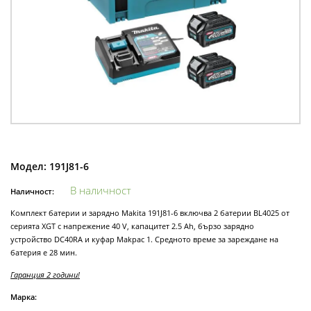
Модел:
191J81-6
В наличност
Наличност:
Комплект батерии и зарядно Makita 191J81-6 включва 2 батерии BL4025 от
серията XGT с напрежение 40 V, капацитет 2.5 Ah, бързо зарядно
устройство DC40RA и куфар Makpac 1. Средното време за зареждане на
батерия е 28 мин.
Гаранция 2 години!
Марка: