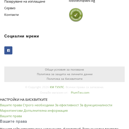
lobotech@abv.bg
Пазаруване на изплащане
Сервиз
Контакти
Социални мрежи
Общи условия за ползване
Политика за защита на личните данни
Политика за бисквитките
© Copyright 2026
КМ ТУУЛС
. Всички права са запазени.
Онлайн магазин от:
PlumTex.com
НАСТРОЙКИ НА БИСКВИТКИТЕ
Вашите права
Строго необходими
За ефективност
За функционалности
Маркетингови
Допълнителна информация
Вашите права
Вашите права
Нашият сайт използва така наречените „бисквитки“. Това са малки текстови