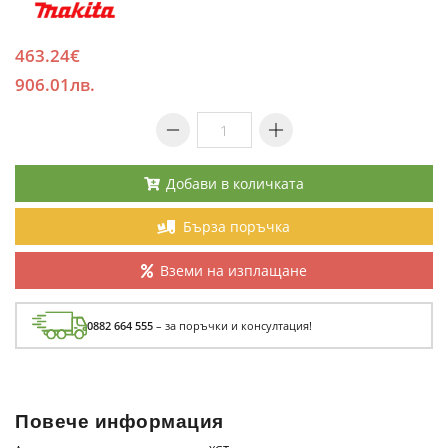
463.24€
906.01лв.
Добави в количката
Бърза поръчка
Вземи на изплащане
0882 664 555
– за поръчки и консултация!
Повече информация