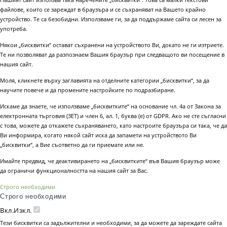
файлове, които се зареждат в браузъра и се съхраняват на Вашето крайно
устройство. Те са безобидни. Използваме ги, за да поддържаме сайта си лесен за
употреба.
Някои „бисквитки“ остават съхранени на устройството Ви, докато не ги изтриете.
Те ни позволяват да разпознаем Вашия браузър при следващото ви посещение в
нашия сайт.
Моля, кликнете върху заглавията на отделните категории „бисквитки“, за да
научите повече и да промените настройките по подразбиране.
Искаме да знаете, че използваме „бисквитките“ на основание чл. 4а от Закона за
електронната търговия (ЗЕТ) и член 6, ал. 1, буква (е) от GDPR. Ако не сте съгласни
с това, можете да откажете съхраняването, като настроите браузъра си така, че да
Ви информира, когато някой сайт иска да запамети на устройството Ви
„бисквитки“, а Вие съответно да ги приемате или не.
Имайте предвид, че деактивирането на „бисквитките“ във Вашия браузър може
да ограничи функционалността на нашия сайт за Вас.
Строго необходими
Строго необходими
Вкл.
Изкл.
Тези бисквитки са задължителни и необходими, за да можете да зареждате сайта