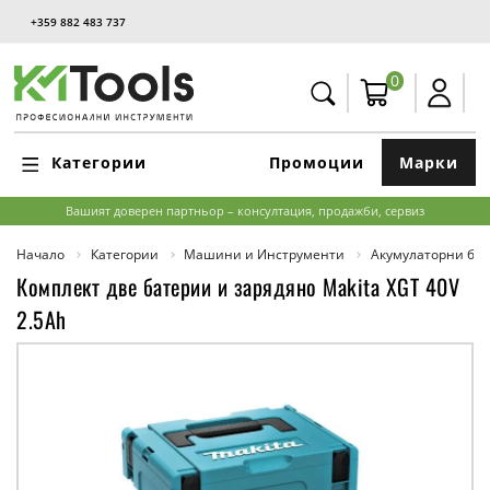
+359 882 483 737
0
Категории
Промоции
Марки
Вашият доверен партньор – консултация, продажби, сервиз
Начало
Категории
Машини и Инструменти
Акумулаторни бат
Комплект две батерии и зарядяно Makita XGT 40V
2.5Ah