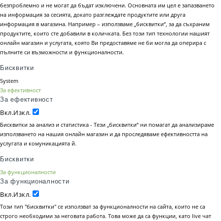
безпроблемно и не могат да бъдат изключени. Основната им цел е запазването
на информация за сесията, докато разглеждате продуктите или друга
информация в магазина. Например – използваме „бисквитки“, за да съхраним
продуктите, които сте добавили в количката. Без този тип технологии нашият
онлайн магазин и услугата, която Ви предоставяме не би могла да оперира с
пълните си възможности и функционалности.
Бисквитки
System
За ефективност
За ефективност
Вкл.
Изкл.
Бисквитки за анализ и статистика - Тези „бисквитки“ ни помагат да анализираме
използването на нашия онлайн магазин и да проследяваме ефективността на
услугата и комуникацията й.
Бисквитки
За функционалности
За функционалности
Вкл.
Изкл.
Този тип "бисквитки" се използват за функционалности на сайта, които не са
строго необходими за неговата работа. Това може да са функции, като live чат