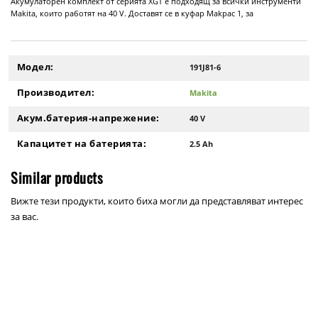
Акумулаторен комплект от серията XGT е подходящ за всички инструменти
Makita, които работят на 40 V. Доставят се в куфар Makpac 1, за
Модел:
191J81-6
Производител:
Makita
Акум.батерия-напрежение:
40 V
Капацитет на батерията:
2.5 Ah
Similar products
Вижте тези продукти, които биха могли да представляват интерес
за вас.