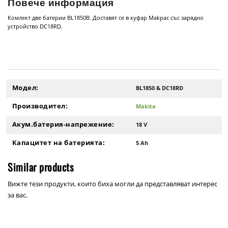
Повече информация
Комлект две батерии BL1850B. Доставят се в куфар Makpac със зарядно
устройство DC18RD.
Модел:
BL1850 & DC18RD
Производител:
Makita
Акум.батерия-напрежение:
18 V
Капацитет на батерията:
5 Ah
Similar products
Вижте тези продукти, които биха могли да представляват интерес
за вас.