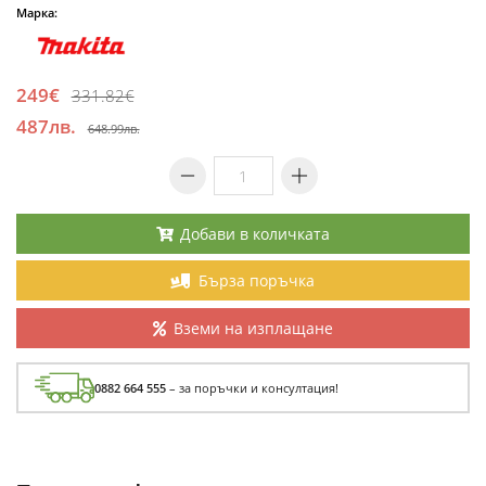
Марка:
249€
331.82€
487лв.
648.99лв.
Добави в количката
Бърза поръчка
Вземи на изплащане
0882 664 555
– за поръчки и консултация!