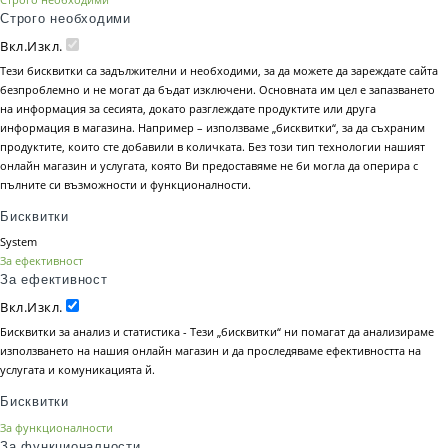
Строго необходими
Вкл.
Изкл.
Тези бисквитки са задължителни и необходими, за да можете да зареждате сайта
безпроблемно и не могат да бъдат изключени. Основната им цел е запазването
на информация за сесията, докато разглеждате продуктите или друга
информация в магазина. Например – използваме „бисквитки“, за да съхраним
продуктите, които сте добавили в количката. Без този тип технологии нашият
онлайн магазин и услугата, която Ви предоставяме не би могла да оперира с
пълните си възможности и функционалности.
Бисквитки
System
За ефективност
За ефективност
Вкл.
Изкл.
Бисквитки за анализ и статистика - Тези „бисквитки“ ни помагат да анализираме
използването на нашия онлайн магазин и да проследяваме ефективността на
услугата и комуникацията й.
Бисквитки
За функционалности
За функционалности