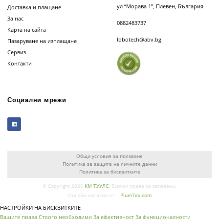
ул “Морава 1”, Плевен, България
Доставка и плащане
За нас
0882483737
Карта на сайта
lobotech@abv.bg
Пазаруване на изплащане
Сервиз
Контакти
Социални мрежи
Общи условия за ползване
Политика за защита на личните данни
Политика за бисквитките
© Copyright 2026
КМ ТУУЛС
. Всички права са запазени.
Онлайн магазин от:
PlumTex.com
НАСТРОЙКИ НА БИСКВИТКИТЕ
Вашите права
Строго необходими
За ефективност
За функционалности