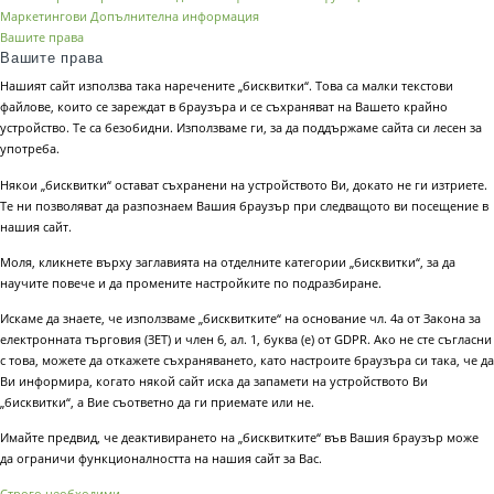
Маркетингови
Допълнителна информация
Вашите права
Вашите права
Нашият сайт използва така наречените „бисквитки“. Това са малки текстови
файлове, които се зареждат в браузъра и се съхраняват на Вашето крайно
устройство. Те са безобидни. Използваме ги, за да поддържаме сайта си лесен за
употреба.
Някои „бисквитки“ остават съхранени на устройството Ви, докато не ги изтриете.
Те ни позволяват да разпознаем Вашия браузър при следващото ви посещение в
нашия сайт.
Моля, кликнете върху заглавията на отделните категории „бисквитки“, за да
научите повече и да промените настройките по подразбиране.
Искаме да знаете, че използваме „бисквитките“ на основание чл. 4а от Закона за
електронната търговия (ЗЕТ) и член 6, ал. 1, буква (е) от GDPR. Ако не сте съгласни
с това, можете да откажете съхраняването, като настроите браузъра си така, че да
Ви информира, когато някой сайт иска да запамети на устройството Ви
„бисквитки“, а Вие съответно да ги приемате или не.
Имайте предвид, че деактивирането на „бисквитките“ във Вашия браузър може
да ограничи функционалността на нашия сайт за Вас.
Строго необходими