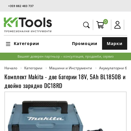
+359 882 483 737
0
Категории
Промоции
Марки
Вашият доверен партньор – консултация, продажби, сервиз
Начало
Категории
Машини и Инструменти
Акумулаторни бат
Комплект Makita - две батерии 18V, 5Ah BL1850B и
двойно зарядно DC18RD