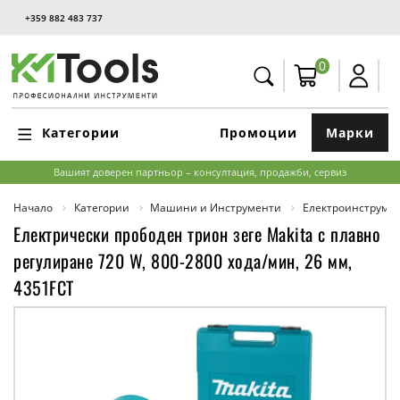
+359 882 483 737
0
Категории
Промоции
Марки
Вашият доверен партньор – консултация, продажби, сервиз
Начало
Категории
Машини и Инструменти
Електроинструме
Електрически прободен трион зеге Makita с плавно
регулиране 720 W, 800-2800 хода/мин, 26 мм,
4351FCT