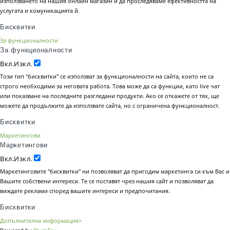
използването на нашия онлайн магазин и да проследяваме ефективността на
услугата и комуникацията й.
Бисквитки
За функционалности
За функционалности
Вкл.
Изкл.
Този тип "бисквитки" се използват за функционалности на сайта, които не са
строго необходими за неговата работа. Това може да са функции, като live чат
или показване на последните разгледани продукти. Ако се откажете от тях, ще
можете да продължите да използвате сайта, но с ограничена функционалност.
Бисквитки
Маркетингови
Маркетингови
Вкл.
Изкл.
Маркетинговите "бисквитки" ни позволяват да пригодим маркетинга си към Вас и
Вашите собствени интереси. Те се поставят чрез нашия сайт и позволяват да
виждате реклами според вашите интереси и предпочитания.
Бисквитки
Допълнителна информация>