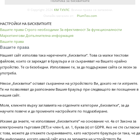
Политика за бисквитките
© Copyright 2026
КМ ТУУЛС
. Всички права са запазени.
Онлайн магазин от:
PlumTex.com
НАСТРОЙКИ НА БИСКВИТКИТЕ
Вашите права
Строго необходими
За ефективност
За функционалности
Маркетингови
Допълнителна информация
Вашите права
Вашите права
Нашият сайт използва така наречените „бисквитки“. Това са малки текстови
файлове, които се зареждат в браузъра и се съхраняват на Вашето крайно
устройство. Те са безобидни. Използваме ги, за да поддържаме сайта си лесен за
употреба.
Някои „бисквитки“ остават съхранени на устройството Ви, докато не ги изтриете.
Те ни позволяват да разпознаем Вашия браузър при следващото ви посещение в
нашия сайт.
Моля, кликнете върху заглавията на отделните категории „бисквитки“, за да
научите повече и да промените настройките по подразбиране.
Искаме да знаете, че използваме „бисквитките“ на основание чл. 4а от Закона за
електронната търговия (ЗЕТ) и член 6, ал. 1, буква (е) от GDPR. Ако не сте съгласни
с това, можете да откажете съхраняването, като настроите браузъра си така, че да
Ви информира, когато някой сайт иска да запамети на устройството Ви