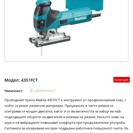
Модел:
4351FCT
промоция
В наличност
Наличност:
Прободният трион Makita 4351FCT е инструмент от професионалния клас, с
който се режат различни материали. Прецизното и чисто рязане се
осигурява от мощен двигател, както и от възможността за избор на най-
подходящите обороти на двигателя и режима на рязане. Ниското ниво на
шум и на вибрациите повишават комфорта при продължителна употреба.
Системата за изсмукване на прах поддържа работната повърхност чиста. На