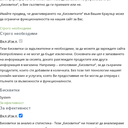
„бисквитки“, а Вие съответно да ги приемате или не.
Имайте предвид, че деактивирането на „бисквитките“ във Вашия браузър може
да ограничи функционалността на нашия сайт за Вас.
Строго необходими
Строго необходими
Вкл.
Изкл.
Тези бисквитки са задължителни и необходими, за да можете да зареждате сайта
безпроблемно и не могат да бъдат изключени. Основната им цел е запазването
на информация за сесията, докато разглеждате продуктите или друга
информация в магазина. Например – използваме „бисквитки“, за да съхраним
продуктите, които сте добавили в количката. Без този тип технологии нашият
онлайн магазин и услугата, която Ви предоставяме не би могла да оперира с
пълните си възможности и функционалности.
Бисквитки
System
За ефективност
За ефективност
Вкл.
Изкл.
Бисквитки за анализ и статистика - Тези „бисквитки“ ни помагат да анализираме