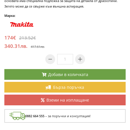
основата има специална подложка за защита на детайла от драскотини.
Зегето може да се свърже към външна аспирация.
Марка:
174€
213.52€
340.31лв.
417.61лв.
Добави в количката
Бърза поръчка
Вземи на изплащане
0882 664 555
– за поръчки и консултация!