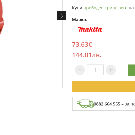
Купи
прободен трион зеге
на 
Марка:
73.63€
144.01лв.
0882 664 555
– за п