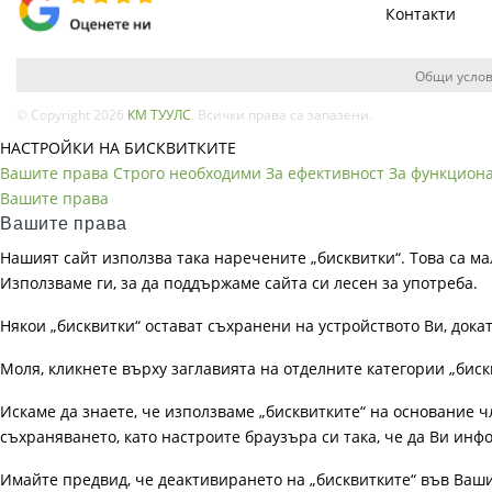
Контакти
Общи услов
© Copyright 2026
КМ ТУУЛС
. Всички права са запазени.
НАСТРОЙКИ НА БИСКВИТКИТЕ
Вашите права
Строго необходими
За ефективност
За функцион
Вашите права
Вашите права
Нашият сайт използва така наречените „бисквитки“. Това са ма
Използваме ги, за да поддържаме сайта си лесен за употреба.
Някои „бисквитки“ остават съхранени на устройството Ви, док
Моля, кликнете върху заглавията на отделните категории „биск
Искаме да знаете, че използваме „бисквитките“ на основание чл. 
съхраняването, като настроите браузъра си така, че да Ви инфо
Имайте предвид, че деактивирането на „бисквитките“ във Ваш