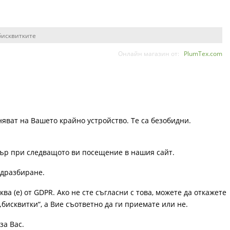
бисквитките
Онлайн магазин от:
PlumTex.com
няват на Вашето крайно устройство. Те са безобидни.
узър при следващото ви посещение в нашия сайт.
одразбиране.
ква (е) от GDPR. Ако не сте съгласни с това, можете да откажете
„бисквитки“, а Вие съответно да ги приемате или не.
за Вас.