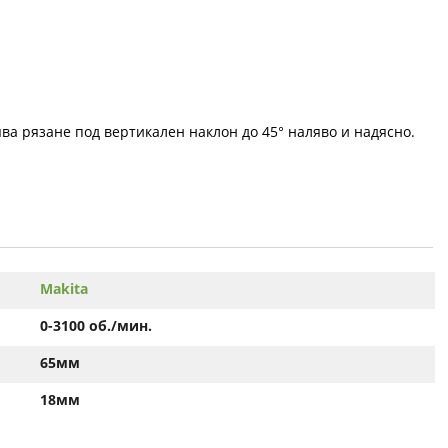
ва рязане под вертикален наклон до 45° наляво и надясно.
Makita
0-3100 об./мин.
65мм
18мм