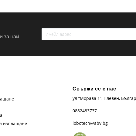
 за най-
Свържи се с нас
ул “Морава 1”, Плевен, Бълга
лащане
0882483737
та
lobotech@abv.bg
на изплащане