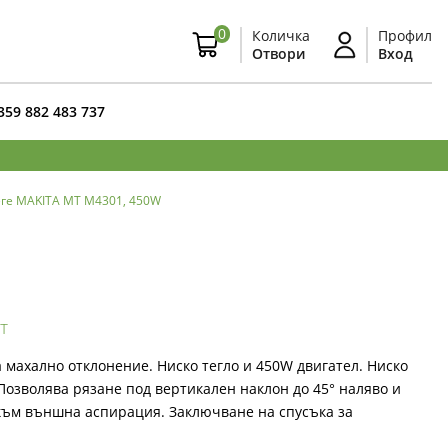
0
Количка
Профил
Отвори
Вход
359 882 483 737
еге MAKITA MT M4301, 450W
т
 махално отклонение. Ниско тегло и 450W двигател. Ниско
Позволява рязане под вертикален наклон до 45° наляво и
към външна аспирация. Заключване на спусъка за