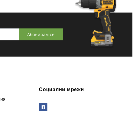
Абонирам се
Социални мрежи
рия