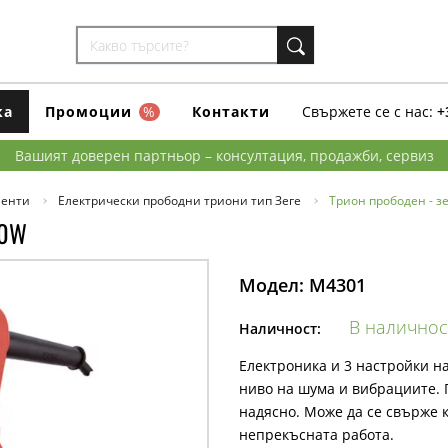
ка
Промоции
%
Контакти
Свържете се с нас:
+
Вашият доверен партньор – консултация, продажби, сервиз
менти
Електрически прободни триони тип Зеге
Трион прободен - з
50W
Модел:
M4301
В наличнос
Наличност:
Електроника и 3 настройки на
ниво на шума и вибрациите. 
надясно. Може да се свърже 
непрекъсната работа.