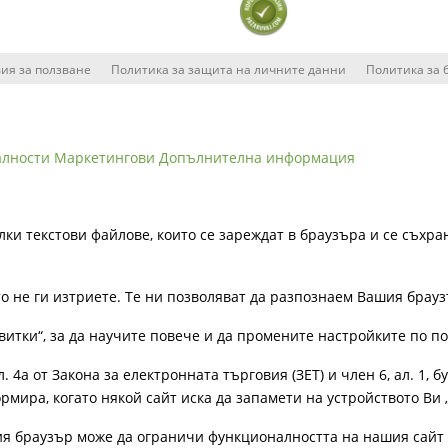
ия за ползване
Политика за защита на личните данни
Политика за 
алности
Маркетингови
Допълнителна информация
лки текстови файлове, които се зареждат в браузъра и се съхра
ато не ги изтриете. Те ни позволяват да разпознаем Вашия бра
витки“, за да научите повече и да промените настройките по п
4а от Закона за електронната търговия (ЗЕТ) и член 6, ал. 1, бу
рмира, когато някой сайт иска да запамети на устройството Ви 
ия браузър може да ограничи функционалността на нашия сайт 