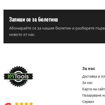
Запиши се за бюлетина
Абонирайте се за нашия бюлетин и разберете първи
новото от нас.
За нас
Доставка и п
За нас
Карта на сай
Пазаруване 
Сервиз