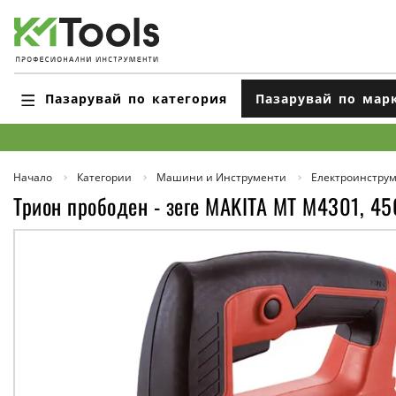
Пазарувай по категория
Пазарувай по мар
Начало
Категории
Машини и Инструменти
Електроинстру
Трион прободен - зеге MAKITA MT M4301, 4