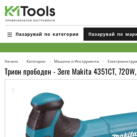
Пазарувай по категория
Пазарувай по мар
Начало
Категории
Машини и Инструменти
Електроинстру
Трион прободен - Зеге Makita 4351CT, 720W,