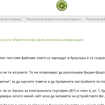
ия за ползване
Политика за защита на личните данни
Политика за 
алности
Маркетингови
Допълнителна информация
лки текстови файлове, които се зареждат в браузъра и се съхра
ато не ги изтриете. Те ни позволяват да разпознаем Вашия бра
витки“, за да научите повече и да промените настройките по п
4а от Закона за електронната търговия (ЗЕТ) и член 6, ал. 1, бу
рмира, когато някой сайт иска да запамети на устройството Ви 