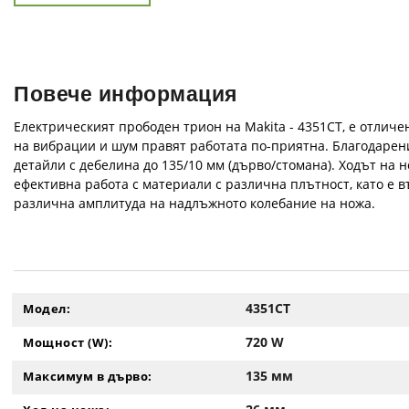
Повече информация
Електрическият прободен трион на Makita - 4351CT, е отличе
на вибрации и шум правят работата по-приятна. Благодарени
детайли с дебелина до 135/10 мм (дърво/стомана). Ходът на н
ефективна работа с материали с различна плътност, като е 
различна амплитуда на надлъжното колебание на ножа.
4351CT
Модел:
720 W
Мощност (W):
135 мм
Максимум в дърво: