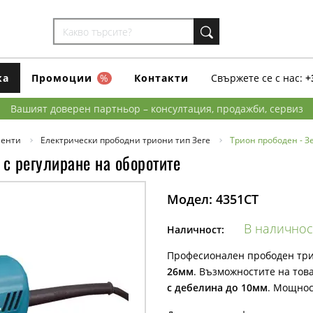
ка
Промоции
%
Контакти
Свържете се с нас:
+
Вашият доверен партньор – консултация, продажби, сервиз
менти
Електрически прободни триони тип Зеге
Трион прободен - Зе
 с регулиране на оборотите
Модел:
4351CT
В наличнос
Наличност:
Професионален прободен трион
26мм
. Възможностите на това
с дебелина до 10мм
. Мощнос