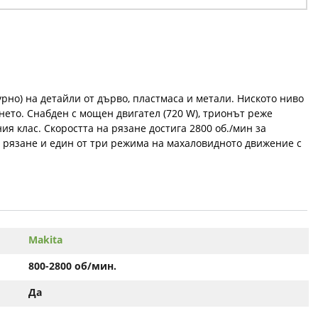
рно) на детайли от дърво, пластмаса и метали. Ниското ниво
нето. Снабден с мощен двигател (720 W), трионът реже
ия клас. Скоростта на рязане достига 2800 об./мин за
а рязане и един от три режима на махаловидното движение с
Makita
800-2800 об/мин.
Да