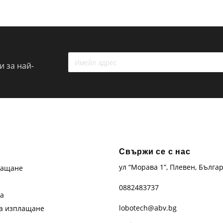
 за най-
Свържи се с нас
ул “Морава 1”, Плевен, Бълга
лащане
0882483737
та
lobotech@abv.bg
на изплащане