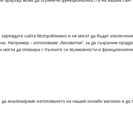
ия браузър може да ограничи функционалността на нашия сайт 
а зареждате сайта безпроблемно и не могат да бъдат изключени
а. Например – използваме „бисквитки“, за да съхраним продукт
би могла да оперира с пълните си възможности и функционално
ат да анализираме използването на нашия онлайн магазин и да 