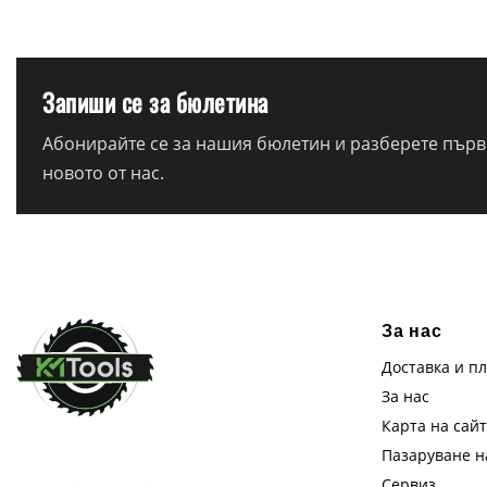
Запиши се за бюлетина
Абонирайте се за нашия бюлетин и разберете първи
новото от нас.
За нас
Доставка и п
За нас
Карта на сай
Пазаруване 
Сервиз