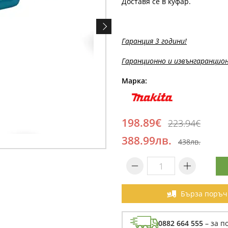
Доставя се в куфар.
Гаранция 3 години!
Гаранционно и извънгаранцион
Марка:
198.89€
223.94€
388.99лв.
438лв.
Бърза поръч
0882 664 555
– за п