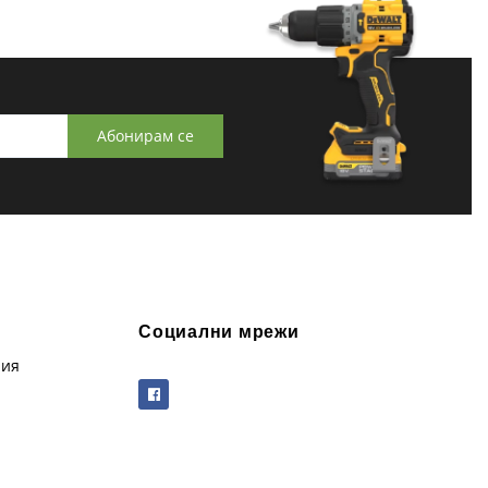
Абонирам се
Социални мрежи
рия