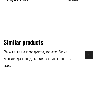
26 мм
Ход на ножа:
Similar products
Вижте тези продукти, които биха
могли да представляват интерес за
вас.