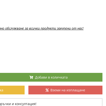
но обслужване за всички продукти закупени от нас!
Добави в количката
ка
Вземи на изплащане
оръчки и консултация!