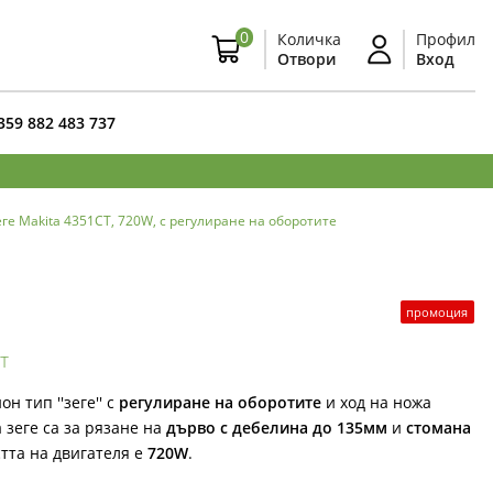
0
Количка
Профил
Отвори
Вход
359 882 483 737
ге Makita 4351CT, 720W, с регулиране на оборотите
промоция
т
 тип ''зеге'' с
регулиране на оборотите
и ход на ножа
 зеге са за рязане на
дърво с дебелина до 135мм
и
стомана
тта на двигателя е
720W
.