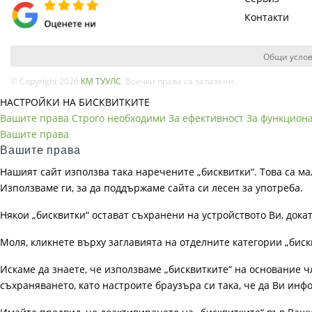
Контакти
Общи услов
© Copyright 2026
КМ ТУУЛС
. Всички права са запазени.
НАСТРОЙКИ НА БИСКВИТКИТЕ
Вашите права
Строго необходими
За ефективност
За функцион
Вашите права
Вашите права
Нашият сайт използва така наречените „бисквитки“. Това са ма
Използваме ги, за да поддържаме сайта си лесен за употреба.
Някои „бисквитки“ остават съхранени на устройството Ви, док
Моля, кликнете върху заглавията на отделните категории „биск
Искаме да знаете, че използваме „бисквитките“ на основание чл. 
съхраняването, като настроите браузъра си така, че да Ви инфо