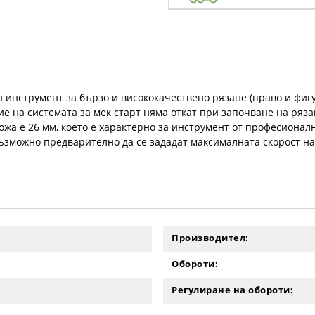
н инструмент за бързо и висококачествено рязане (право и фигу
е на системата за мек старт няма откат при започване на ряза
ожа е 26 мм, което е характерно за инструмент от професионалн
възможно предварително да се зададат максималната скорост н
Производител:
Обороти:
Регулиране на обороти: