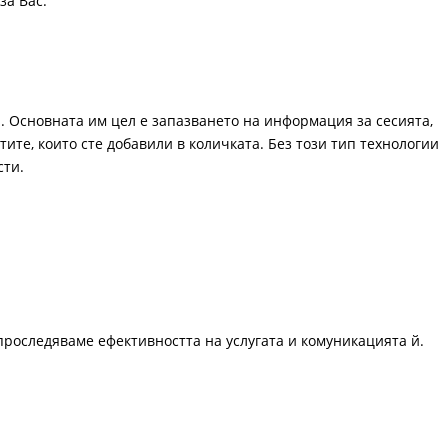
за Вас.
. Основната им цел е запазването на информация за сесията,
ите, които сте добавили в количката. Без този тип технологии
сти.
проследяваме ефективността на услугата и комуникацията й.