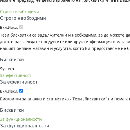
Имайте предвид, че деактивирането на „бисквитките“ във Ваш
Строго необходими
Строго необходими
Вкл.
Изкл.
Тези бисквитки са задължителни и необходими, за да можете д
докато разглеждате продуктите или друга информация в магазин
нашият онлайн магазин и услугата, която Ви предоставяме не 
Бисквитки
System
За ефективност
За ефективност
Вкл.
Изкл.
Бисквитки за анализ и статистика - Тези „бисквитки“ ни помаг
Бисквитки
За функционалности
За функционалности