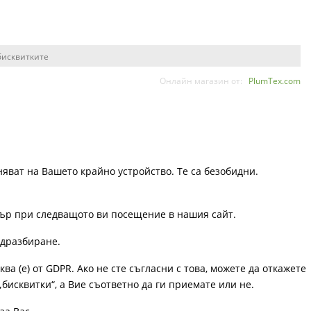
бисквитките
Онлайн магазин от:
PlumTex.com
няват на Вашето крайно устройство. Те са безобидни.
узър при следващото ви посещение в нашия сайт.
одразбиране.
ква (е) от GDPR. Ако не сте съгласни с това, можете да откажете
„бисквитки“, а Вие съответно да ги приемате или не.