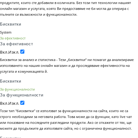
продуктите, които сте добавили в количката. Без този тип технологии нашият
онлайн магазин и услугата, която Ви предоставяме не би могла да оперира с
пълните си възможности и функционалности.
Бисквитки
System
За ефективност
За ефективност
Вкл.
Изкл.
Бисквитки за анализ и статистика - Тези „бисквитки“ ни помагат да анализираме
използването на нашия онлайн магазин и да проследяваме ефективността на
услугата и комуникацията й.
Бисквитки
За функционалности
За функционалности
Вкл.
Изкл.
Този тип "бисквитки" се използват за функционалности на сайта, които не са
строго необходими за неговата работа. Това може да са функции, като live чат
или показване на последните разгледани продукти. Ако се откажете от тях, ще
можете да продължите да използвате сайта, но с ограничена функционалност.