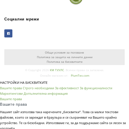
Социални мрежи
Общи условия за ползване
Политика за защита на личните данни
Политика за бисквитките
© Copyright 2026
КМ ТУУЛС
. Всички права са запазени.
Онлайн магазин от:
PlumTex.com
НАСТРОЙКИ НА БИСКВИТКИТЕ
Вашите права
Строго необходими
За ефективност
За функционалности
Маркетингови
Допълнителна информация
Вашите права
Вашите права
Нашият сайт използва така наречените „бисквитки“. Това са малки текстови
файлове, които се зареждат в браузъра и се съхраняват на Вашето крайно
устройство. Те са безобидни. Използваме ги, за да поддържаме сайта си лесен за
употреба.