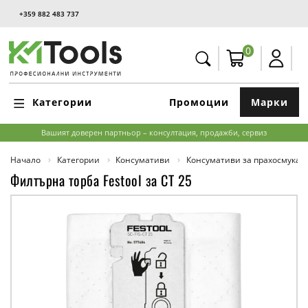
+359 882 483 737
0
Категории
Промоции
Марки
Вашият доверен партньор – консултация, продажби, сервиз
Начало
Категории
Консумативи
Консумативи за прахосмукач
Филтърна торба Festool за CT 25