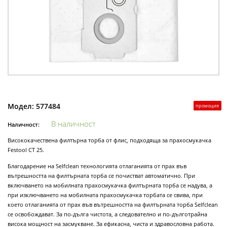
Модел:
577484
промоция
В наличност
Наличност:
Висококачествена филтърна торба от флис, подходяща за прахосмукачка
Festool CT 25.
Благодарение на Selfclean технологията отлаганията от прах във
вътрешността на филтърната торба се почистват автоматично. При
включването на мобилната прахосмукачка филтърната торба се надува, а
при изключването на мобилната прахосмукачка торбата се свива, при
което отлаганията от прах във вътрешността на филтърната торба Selfclean
се освобождават. За по-дълга чистота, а следователно и по-дълготрайна
висока мощност на засмукване. За ефикасна, чиста и здравословна работа.