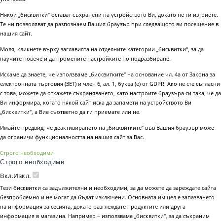
Някои „бисквитки“ остават съхранени на устройството Ви, докато не ги изтриете.
Те ни позволяват да разпознаем Вашия браузър при следващото ви посещение в
нашия сайт.
Моля, кликнете върху заглавията на отделните категории „бисквитки“, за да
научите повече и да промените настройките по подразбиране.
Искаме да знаете, че използваме „бисквитките“ на основание чл. 4а от Закона за
електронната търговия (ЗЕТ) и член 6, ал. 1, буква (е) от GDPR. Ако не сте съгласни
с това, можете да откажете съхраняването, като настроите браузъра си така, че да
Ви информира, когато някой сайт иска да запамети на устройството Ви
„бисквитки“, а Вие съответно да ги приемате или не.
Имайте предвид, че деактивирането на „бисквитките“ във Вашия браузър може
да ограничи функционалността на нашия сайт за Вас.
Строго необходими
Строго необходими
Вкл.
Изкл.
Тези бисквитки са задължителни и необходими, за да можете да зареждате сайта
безпроблемно и не могат да бъдат изключени. Основната им цел е запазването
на информация за сесията, докато разглеждате продуктите или друга
информация в магазина. Например – използваме „бисквитки“, за да съхраним