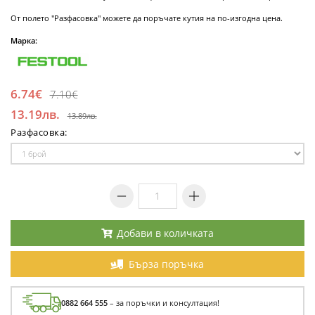
От полето "Разфасовка" можете да поръчате кутия на по-изгодна цена.
Марка:
6.74€
7.10€
13.19лв.
13.89лв.
Разфасовка:
Добави в количката
Бърза поръчка
0882 664 555
– за поръчки и консултация!