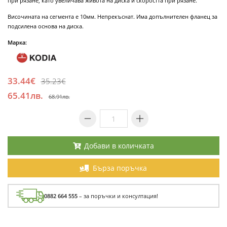
при рязане, като увеличава живота на диска и скоростта при рязане.
Височината на сегмента е 10мм. Непрекъснат. Има допълнителен фланец за
подсилена основа на диска.
Марка:
33.44€
35.23€
65.41лв.
68.91лв.
Добави в количката
Бърза поръчка
0882 664 555
– за поръчки и консултация!