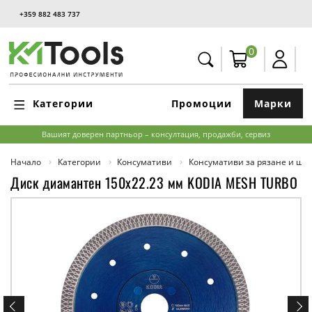
+359 882 483 737
0
Категории
Промоции
Марки
Вашият доверен партньор – консултация, продажби, сервиз
Начало
Категории
Консумативи
Консумативи за рязане и ш
Диск диамантен 150x22.23 мм KODIA MESH TURBO