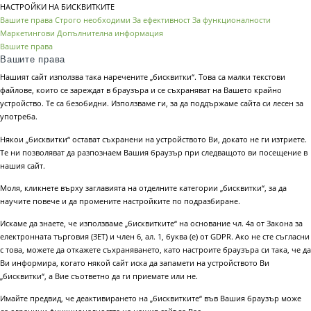
НАСТРОЙКИ НА БИСКВИТКИТЕ
Вашите права
Строго необходими
За ефективност
За функционалности
Маркетингови
Допълнителна информация
Вашите права
Вашите права
Нашият сайт използва така наречените „бисквитки“. Това са малки текстови
файлове, които се зареждат в браузъра и се съхраняват на Вашето крайно
устройство. Те са безобидни. Използваме ги, за да поддържаме сайта си лесен за
употреба.
Някои „бисквитки“ остават съхранени на устройството Ви, докато не ги изтриете.
Те ни позволяват да разпознаем Вашия браузър при следващото ви посещение в
нашия сайт.
Моля, кликнете върху заглавията на отделните категории „бисквитки“, за да
научите повече и да промените настройките по подразбиране.
Искаме да знаете, че използваме „бисквитките“ на основание чл. 4а от Закона за
електронната търговия (ЗЕТ) и член 6, ал. 1, буква (е) от GDPR. Ако не сте съгласни
с това, можете да откажете съхраняването, като настроите браузъра си така, че да
Ви информира, когато някой сайт иска да запамети на устройството Ви
„бисквитки“, а Вие съответно да ги приемате или не.
Имайте предвид, че деактивирането на „бисквитките“ във Вашия браузър може