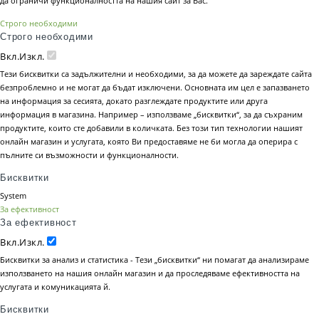
да ограничи функционалността на нашия сайт за Вас.
Строго необходими
Строго необходими
Вкл.
Изкл.
Тези бисквитки са задължителни и необходими, за да можете да зареждате сайта
безпроблемно и не могат да бъдат изключени. Основната им цел е запазването
на информация за сесията, докато разглеждате продуктите или друга
информация в магазина. Например – използваме „бисквитки“, за да съхраним
продуктите, които сте добавили в количката. Без този тип технологии нашият
онлайн магазин и услугата, която Ви предоставяме не би могла да оперира с
пълните си възможности и функционалности.
Бисквитки
System
За ефективност
За ефективност
Вкл.
Изкл.
Бисквитки за анализ и статистика - Тези „бисквитки“ ни помагат да анализираме
използването на нашия онлайн магазин и да проследяваме ефективността на
услугата и комуникацията й.
Бисквитки