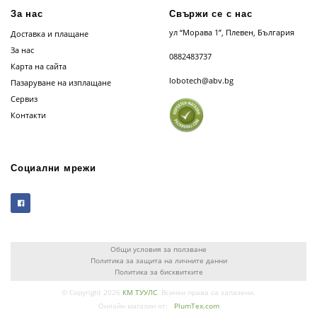
За нас
Свържи се с нас
ул “Морава 1”, Плевен, България
Доставка и плащане
За нас
0882483737
Карта на сайта
lobotech@abv.bg
Пазаруване на изплащане
Сервиз
Контакти
Социални мрежи
Общи условия за ползване
Политика за защита на личните данни
Политика за бисквитките
© Copyright 2026
КМ ТУУЛС
. Всички права са запазени.
Онлайн магазин от:
PlumTex.com