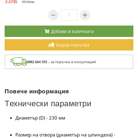
33лв.
39.59лв.
Добави в количката
Бърза поръчка
0882 664 555
– за поръчки и консултация!
Повече информация
Технически параметри
Диаметър (D) -
230 мм
Размер на отвора (диаметър на шпиндела) -