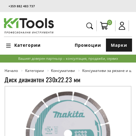
+359 882 483 737
0
Категории
Промоции
Марки
Вашият доверен партньор – консултация, продажби, сервиз
Начало
Категории
Консумативи
Консумативи за рязане и ш
Диск диамантен 230х22.23 мм