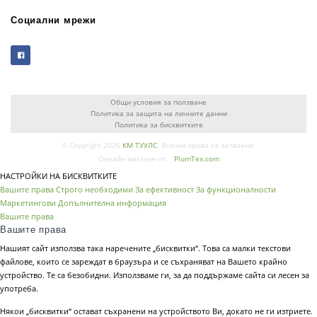
Социални мрежи
Общи условия за ползване
Политика за защита на личните данни
Политика за бисквитките
© Copyright 2026
КМ ТУУЛС
. Всички права са запазени.
Онлайн магазин от:
PlumTex.com
НАСТРОЙКИ НА БИСКВИТКИТЕ
Вашите права
Строго необходими
За ефективност
За функционалности
Маркетингови
Допълнителна информация
Вашите права
Вашите права
Нашият сайт използва така наречените „бисквитки“. Това са малки текстови
файлове, които се зареждат в браузъра и се съхраняват на Вашето крайно
устройство. Те са безобидни. Използваме ги, за да поддържаме сайта си лесен за
употреба.
Някои „бисквитки“ остават съхранени на устройството Ви, докато не ги изтриете.