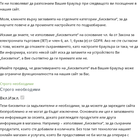
Те ни позволяват да разпознаем Вашия браузър при следващото ви посещение в
нашия сайт.
Моля, кликнете върху заглавията на отделните категории „бисквитки“, за да
научите повече и да промените настройките по подразбиране.
Искаме да знаете, че използваме „бисквитките“ на основание чл. 4а от Закона за
електронната търговия (ЗЕТ) и член 6, ал. 1, буква (е) от GDPR. Ако не сте съгласни
с това, можете да откажете съхраняването, като настроите браузъра си така, че да
Ви информира, когато някой сайт иска да запамети на устройството Ви
„бисквитки“, а Вие съответно да ги приемате или не.
Имайте предвид, че деактивирането на „бисквитките“ във Вашия браузър може
да ограничи функционалността на нашия сайт за Вас.
Строго необходими
Строго необходими
Вкл.
Изкл.
Тези бисквитки са задължителни и необходими, за да можете да зареждате сайта
безпроблемно и не могат да бъдат изключени. Основната им цел е запазването
на информация за сесията, докато разглеждате продуктите или друга
информация в магазина. Например – използваме „бисквитки“, за да съхраним
продуктите, които сте добавили в количката. Без този тип технологии нашият
онлайн магазин и услугата, която Ви предоставяме не би могла да оперира с