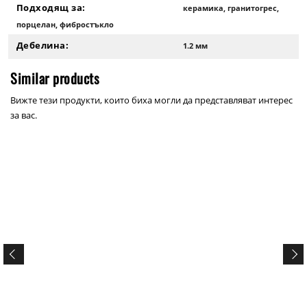
Подходящ за:
керамика, гранитогрес,
порцелан, фибростъкло
Дебелина:
1.2 мм
Similar products
Вижте тези продукти, които биха могли да представляват интерес
за вас.