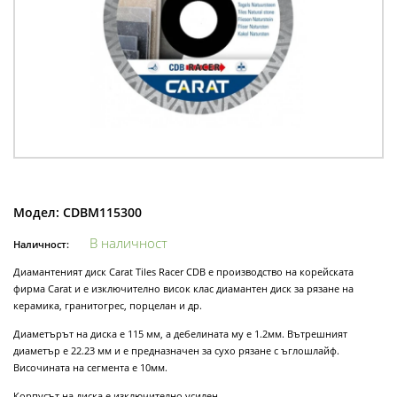
Модел:
CDBM115300
В наличност
Наличност:
Диамантеният диск Carat Tiles Racer CDB е производство на корейската
фирма Carat и е изключително висок клас диамантен диск за рязане на
керамика, гранитогрес, порцелан и др.
Диаметърът на диска е 115 мм, а дебелината му е 1.2мм. Вътрешният
диаметър е 22.23 мм и е предназначен за сухо рязане с ъглошлайф.
Височината на сегмента е 10мм.
Корпусът на диска е изключително усилен.