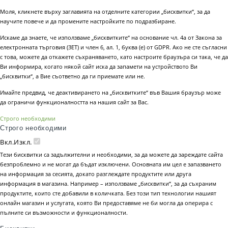
Моля, кликнете върху заглавията на отделните категории „бисквитки“, за да
научите повече и да промените настройките по подразбиране.
Искаме да знаете, че използваме „бисквитките“ на основание чл. 4а от Закона за
електронната търговия (ЗЕТ) и член 6, ал. 1, буква (е) от GDPR. Ако не сте съгласни
с това, можете да откажете съхраняването, като настроите браузъра си така, че да
Ви информира, когато някой сайт иска да запамети на устройството Ви
„бисквитки“, а Вие съответно да ги приемате или не.
Имайте предвид, че деактивирането на „бисквитките“ във Вашия браузър може
да ограничи функционалността на нашия сайт за Вас.
Строго необходими
Строго необходими
Вкл.
Изкл.
Тези бисквитки са задължителни и необходими, за да можете да зареждате сайта
безпроблемно и не могат да бъдат изключени. Основната им цел е запазването
на информация за сесията, докато разглеждате продуктите или друга
информация в магазина. Например – използваме „бисквитки“, за да съхраним
продуктите, които сте добавили в количката. Без този тип технологии нашият
онлайн магазин и услугата, която Ви предоставяме не би могла да оперира с
пълните си възможности и функционалности.