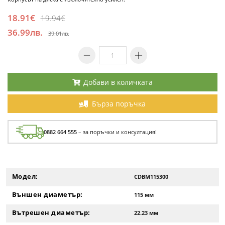
18.91€
19.94€
36.99лв.
39.01лв.
Добави в количката
Бърза поръчка
0882 664 555
– за поръчки и консултация!
Модел:
CDBM115300
Външен диаметър:
115 мм
Вътрешен диаметър:
22.23 мм