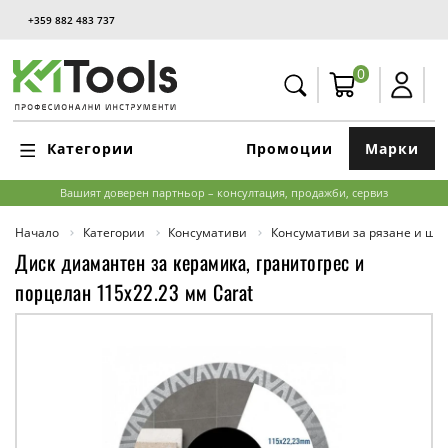
+359 882 483 737
0
Категории
Промоции
Марки
Вашият доверен партньор – консултация, продажби, сервиз
Начало
Категории
Консумативи
Консумативи за рязане и ш
Диск диамантен за керамика, гранитогрес и
порцелан 115x22.23 мм Carat