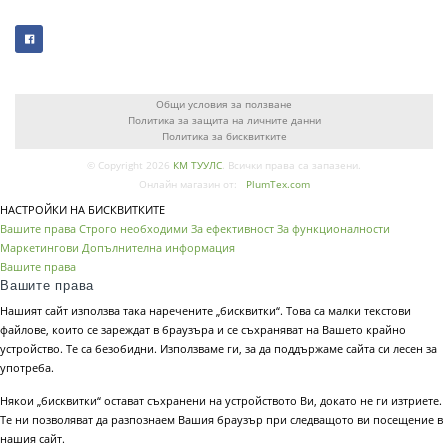
Общи условия за ползване
Политика за защита на личните данни
Политика за бисквитките
© Copyright 2026
КМ ТУУЛС
. Всички права са запазени.
Онлайн магазин от:
PlumTex.com
НАСТРОЙКИ НА БИСКВИТКИТЕ
Вашите права
Строго необходими
За ефективност
За функционалности
Маркетингови
Допълнителна информация
Вашите права
Вашите права
Нашият сайт използва така наречените „бисквитки“. Това са малки текстови
файлове, които се зареждат в браузъра и се съхраняват на Вашето крайно
устройство. Те са безобидни. Използваме ги, за да поддържаме сайта си лесен за
употреба.
Някои „бисквитки“ остават съхранени на устройството Ви, докато не ги изтриете.
Те ни позволяват да разпознаем Вашия браузър при следващото ви посещение в
нашия сайт.