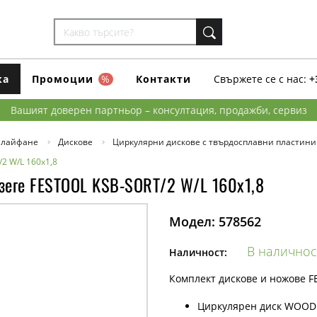
ка
Промоции
%
Контакти
Свържете се с нас:
+
Вашият доверен партньор – консултация, продажби, сервиз
шлайфане
Дискове
Циркулярни дискове с твърдосплавни пластини
2 W/L 160x1,8
 зеге FESTOOL KSB-SORT/2 W/L 160x1,8
Модел:
578562
В наличнос
Наличност:
Комплект дискове и ножове FE
Циркулярен диск WOOD F