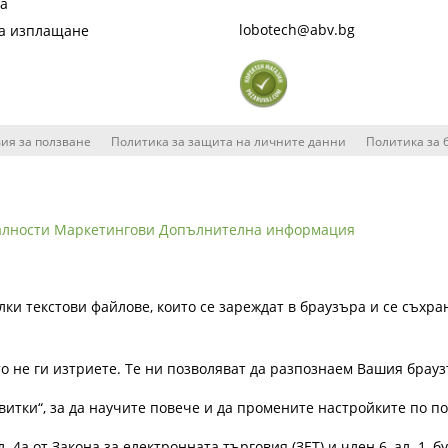
та
lobotech@abv.bg
на изплащане
ия за ползване
Политика за защита на личните данни
Политика за 
алности
Маркетингови
Допълнителна информация
лки текстови файлове, които се зареждат в браузъра и се съхра
ато не ги изтриете. Те ни позволяват да разпознаем Вашия бра
витки“, за да научите повече и да промените настройките по п
4а от Закона за електронната търговия (ЗЕТ) и член 6, ал. 1, бу