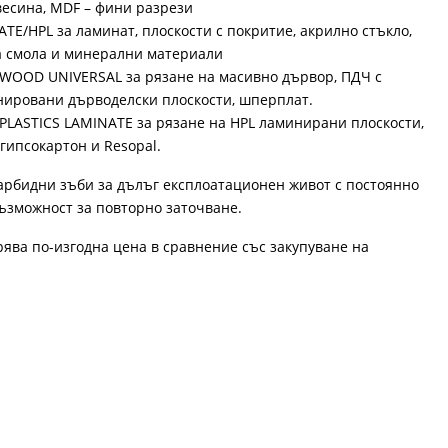
весина, MDF – фини разрези
TE/HPL за ламинат, плоскости с покритие, акрилно стъкло,
а смола и минерални материали
 WOOD UNIVERSAL за рязане на масивно дървор, ПДЧ с
нировани дърводелски плоскости, шперплат.
PLASTICS LAMINATE за рязане на HPL ламинирани плоскости,
гипсокартон и Resopal.
арбидни зъби за дълъг експлоатационен живот с постоянно
възможност за повторно заточване.
рява по-изгодна цена в сравнение със закупуване на