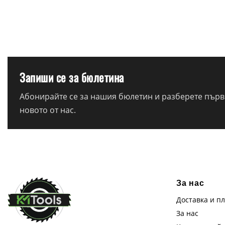
Запиши се за бюлетина
Абонирайте се за нашия бюлетин и разберете първи
новото от нас.
За нас
Доставка и п
За нас