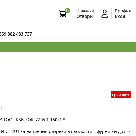
0
Количка
Профил
Отвори
Вход
359 882 483 737
промоция
т
STOOL KSB-SORT/2 W/L 160x1,8 :
INE CUT за напречни разрези в плоскости с фурнир и друго