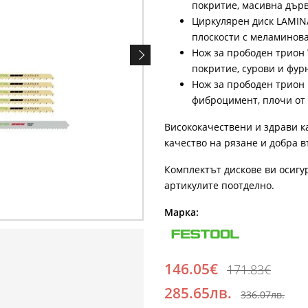
покритие, масивна дър
Циркулярен диск LAMINA
плоскости с меламинов
Нож за прободен трион
покритие, сурови и фур
Нож за прободен трион 
фиброцимент, плочи от 
Висококачествени и здрави к
качество на рязане и добра 
Комплектът дискове ви осигу
артикулите поотделно.
Марка:
146.05€
171.83€
285.65лв.
336.07лв.