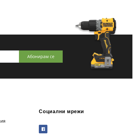
Абонирам се
Социални мрежи
рия