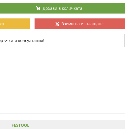
Добави в количката
ка
Вземи на изплащане
оръчки и консултация!
FESTOOL