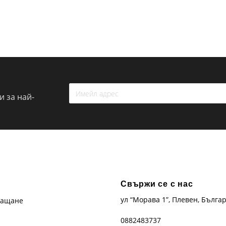
 за най-
Свържи се с нас
ул “Морава 1”, Плевен, Бълга
лащане
0882483737