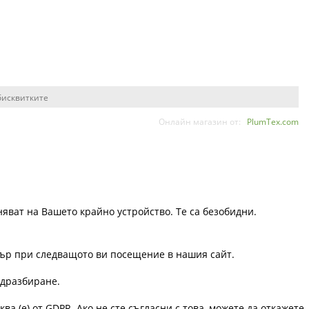
бисквитките
Онлайн магазин от:
PlumTex.com
няват на Вашето крайно устройство. Те са безобидни.
узър при следващото ви посещение в нашия сайт.
одразбиране.
ква (е) от GDPR. Ако не сте съгласни с това, можете да откажете