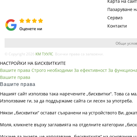
Карта на сай
Пазаруване 
Сервиз
Контакти
Общи услов
© Copyright 2026
КМ ТУУЛС
. Всички права са запазени.
НАСТРОЙКИ НА БИСКВИТКИТЕ
Вашите права
Строго необходими
За ефективност
За функцион
Вашите права
Вашите права
Нашият сайт използва така наречените „бисквитки“. Това са ма
Използваме ги, за да поддържаме сайта си лесен за употреба.
Някои „бисквитки“ остават съхранени на устройството Ви, док
Моля, кликнете върху заглавията на отделните категории „биск
Искаме да знаете, че използваме „бисквитките“ на основание чл. 