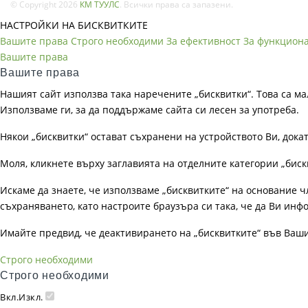
© Copyright 2026
КМ ТУУЛС
. Всички права са запазени.
НАСТРОЙКИ НА БИСКВИТКИТЕ
Вашите права
Строго необходими
За ефективност
За функцион
Вашите права
Вашите права
Нашият сайт използва така наречените „бисквитки“. Това са ма
Използваме ги, за да поддържаме сайта си лесен за употреба.
Някои „бисквитки“ остават съхранени на устройството Ви, док
Моля, кликнете върху заглавията на отделните категории „биск
Искаме да знаете, че използваме „бисквитките“ на основание чл. 
съхраняването, като настроите браузъра си така, че да Ви инфо
Имайте предвид, че деактивирането на „бисквитките“ във Ваш
Строго необходими
Строго необходими
Вкл.
Изкл.