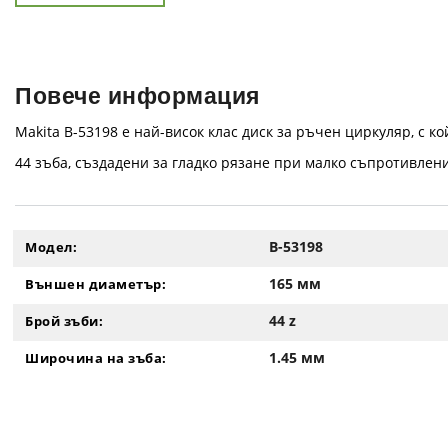
Повече информация
Makita B-53198 е най-висок клас диск за ръчен циркуляр, с 
44 зъба, създадени за гладко рязане при малко съпротивлен
B-53198
Модел:
165 мм
Външен диаметър:
44 z
Брой зъби:
1.45 мм
Широчина на зъба: