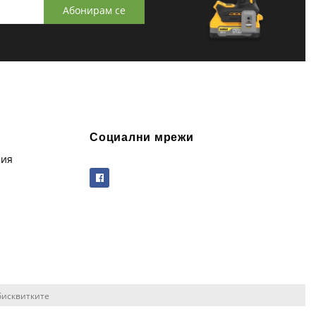
Абонирам се
Социални мрежи
рия
бисквитките