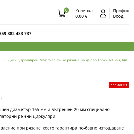
0
Количка
Профил
0.00 €
Вход
359 882 483 737
Диск циркулярен Makita за фино рязане на дърво 165x20x1 мм, 44z
промоция
т
ъншен диаметър 165 мм и вътрешен 20 мм специално
улаторни ръчни циркуляри.
вление при рязане, което гарантира по-бавно изтощаване