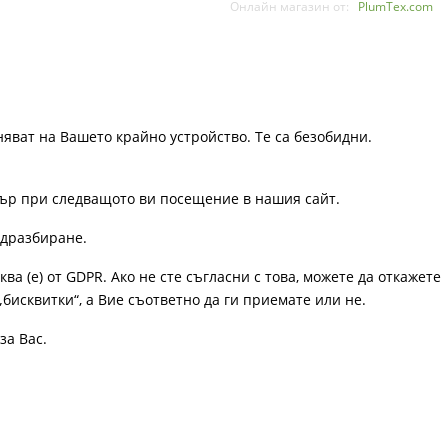
Онлайн магазин от:
PlumTex.com
няват на Вашето крайно устройство. Те са безобидни.
узър при следващото ви посещение в нашия сайт.
одразбиране.
ква (е) от GDPR. Ако не сте съгласни с това, можете да откажете
„бисквитки“, а Вие съответно да ги приемате или не.
за Вас.