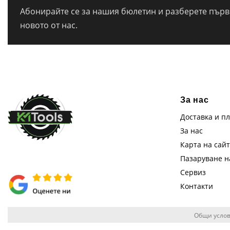
Абонирайте се за нашия бюлетин и разберете първи
новото от нас.
За нас
Доставка и п
За нас
Карта на сай
Пазаруване 
Сервиз
Контакти
Общи услов