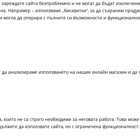
а зареждате сайта безпроблемно и не могат да бъдат изключени
а. Например – използваме „бисквитки“, за да съхраним продукт
би могла да оперира с пълните си възможности и функционално
ат да анализираме използването на нашия онлайн магазин и да 
, които не са строго необходими за неговата работа. Това може 
одължите да използвате сайта, но с ограничена функционалност.