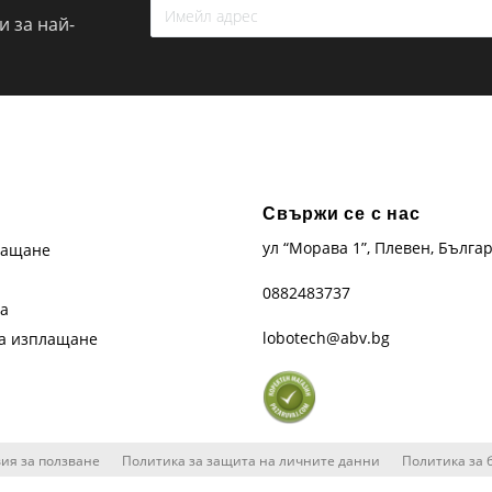
 за най-
Свържи се с нас
ул “Морава 1”, Плевен, Бълга
лащане
0882483737
та
lobotech@abv.bg
на изплащане
ия за ползване
Политика за защита на личните данни
Политика за 