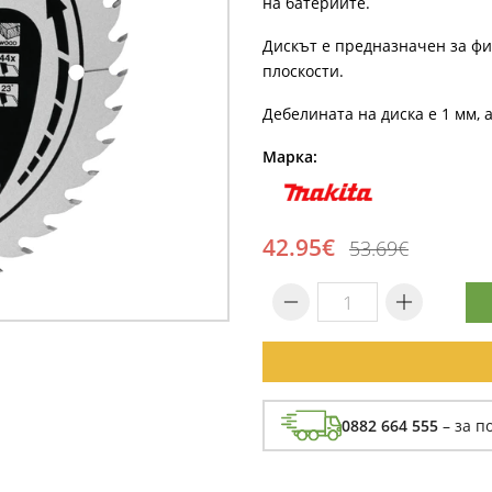
на батериите.
Дискът е предназначен за ф
плоскости.
Дебелината на диска е 1 мм, 
Марка:
42.95€
53.69€
0882 664 555
– за п