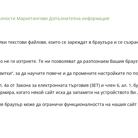
алности
Маркетингови
Допълнителна информация
лки текстови файлове, които се зареждат в браузъра и се съхра
ато не ги изтриете. Те ни позволяват да разпознаем Вашия бра
витки“, за да научите повече и да промените настройките по п
4а от Закона за електронната търговия (ЗЕТ) и член 6, ал. 1, бу
рмира, когато някой сайт иска да запамети на устройството Ви 
ия браузър може да ограничи функционалността на нашия сайт 