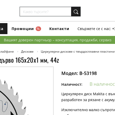
ка
Промоции
%
Контакти
Свържете се с нас:
+
Вашият доверен партньор – консултация, продажби, сервиз
шлайфане
Дискове
Циркулярни дискове с твърдосплавни пластини
дърво 165x20x1 мм, 44z
Модел:
B-53198
В наличнос
Наличност:
Циркулярен диск Makita с в
разработен за рязане с акум
Изключително малко съпроти