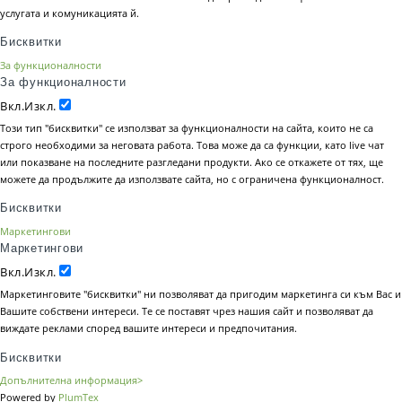
услугата и комуникацията й.
Бисквитки
За функционалности
За функционалности
Вкл.
Изкл.
Този тип "бисквитки" се използват за функционалности на сайта, които не са
строго необходими за неговата работа. Това може да са функции, като live чат
или показване на последните разгледани продукти. Ако се откажете от тях, ще
можете да продължите да използвате сайта, но с ограничена функционалност.
Бисквитки
Маркетингови
Маркетингови
Вкл.
Изкл.
Маркетинговите "бисквитки" ни позволяват да пригодим маркетинга си към Вас и
Вашите собствени интереси. Те се поставят чрез нашия сайт и позволяват да
виждате реклами според вашите интереси и предпочитания.
Бисквитки
Допълнителна информация>
Powered by
PlumTex