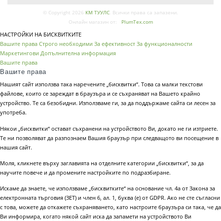
© Copyright 2026
КМ ТУУЛС
. Всички права са запазени.
Онлайн магазин от:
PlumTex.com
НАСТРОЙКИ НА БИСКВИТКИТЕ
Вашите права
Строго необходими
За ефективност
За функционалности
Маркетингови
Допълнителна информация
Вашите права
Вашите права
Нашият сайт използва така наречените „бисквитки“. Това са малки текстови
файлове, които се зареждат в браузъра и се съхраняват на Вашето крайно
устройство. Те са безобидни. Използваме ги, за да поддържаме сайта си лесен за
употреба.
Някои „бисквитки“ остават съхранени на устройството Ви, докато не ги изтриете.
Те ни позволяват да разпознаем Вашия браузър при следващото ви посещение в
нашия сайт.
Моля, кликнете върху заглавията на отделните категории „бисквитки“, за да
научите повече и да промените настройките по подразбиране.
Искаме да знаете, че използваме „бисквитките“ на основание чл. 4а от Закона за
електронната търговия (ЗЕТ) и член 6, ал. 1, буква (е) от GDPR. Ако не сте съгласни
с това, можете да откажете съхраняването, като настроите браузъра си така, че да
Ви информира, когато някой сайт иска да запамети на устройството Ви