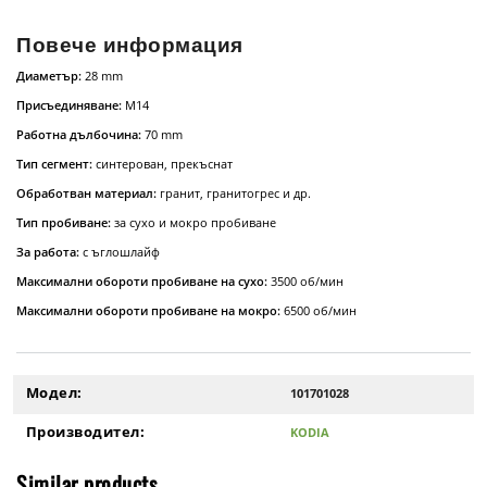
Повече информация
Диаметър:
28 mm
Присъединяване:
М14
Работна дълбочина:
70 mm
Тип сегмент:
синтерован, прекъснат
Обработван материал:
гранит, гранитогрес и др.
Тип пробиване:
за сухо и мокро пробиване
За работа:
с ъглошлайф
Максимални обороти пробиване на сухо:
3500 об/мин
Максимални обороти пробиване на мокро:
6500 об/мин
Модел:
101701028
Производител:
KODIA
Similar products