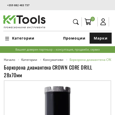
+359 882 483 737
0
Категории
Промоции
Марки
Вашият доверен партньор – консултация, продажби, сервиз
Начало
Категории
Консумативи
Боркорона диамантeна CROW
Боркорона диамантeна CROWN CORE DRILL
28х70мм