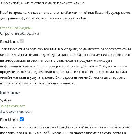
„бисквитки“, а Вие съответно да ги приемате или не.
Имайте предвид, че деактивирането на „бисквитките“ във Вашия браузър може
да ограничи функционалността на нашия сайт за Вас.
Строго необходими
Строго необходими
Вкл.
Изкл.
Тези бисквитки са задължителни и необходими, за да можете да зареждате сайта
безпроблемно и не могат да бъдат изключени. Основната им цел е запазването
на информация за сесията, докато разглеждате продуктите или друга
информация в магазина. Например – използваме „бисквитки“, за да съхраним
продуктите, които сте добавили в количката. Без този тип технологии нашият
онлайн магазин и услугата, която Ви предоставяме не би могла да оперира с
пълните си възможности и функционалности.
Бисквитки
System
За ефективност
За ефективност
Вкл.
Изкл.
Бисквитки за анализ и статистика - Тези „бисквитки“ ни помагат да анализираме
използването на нашия онлайн магазин и да проследяваме ефективността на