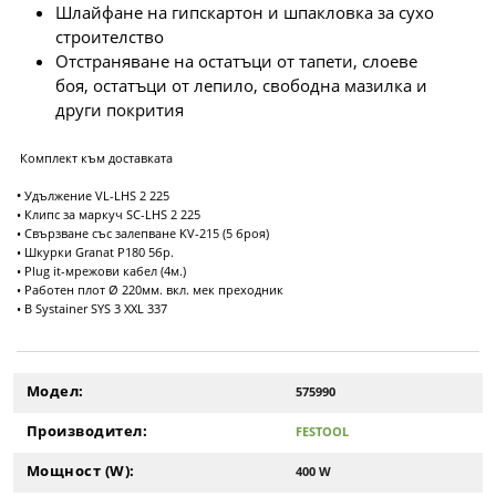
Шлайфане на гипскартон и шпакловка за сухо
строителство
Отстраняване на остатъци от тапети, слоеве
боя, остатъци от лепило, свободна мазилка и
други покрития
Комплект към доставката
•
Удължение VL-LHS 2 225
• Клипс за маркуч SC-LHS 2 225
• Свързване със залепване KV-215 (5 броя)
• Шкурки Granat P180 5бр.
• Plug it-мрежови кабел (4м.)
• Работен плот
Ø
220мм. вкл. мек преходник
• В Systainer SYS 3 XXL 337
Модел:
575990
Производител:
FESTOOL
Мощност (W):
400 W