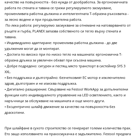
качество на повърхността - без нужда от дообработка. За ергономичната
работа по стената и тавана се грижи регулируемото засмукване,
променливата работна дължина и интелигентната Т-образна ръкохватка -
за лесно водене и при продължителна работа.
По-лека работа: регулируемо засмукване за отнемане на натоварването от
ръцете и гърба, PLANEX запазва собственото си тегло върху стената и
тавана.
• Индивидуално адаптиране: променлива работна дължина - до две
удължения могат да се монтират.
• Достига по-високо при по-ниско тегло на машината: ергономична Т-
образна дръжка за увеличен обхват при скъсена машина.
• Добре подредено: сигурен и пестящ място транспорт в систейнер SYS 3
XXL.
• Без поддръжка и дълготрайно: безчетковият EC мотор е изключително
здрав, дълготраен и не изисква поддръжка.
• Дигитално разширение: Свързване на Festool WorkApp за допълнителни
функции като индивидуалното управление на LED осветлението, както и
наръчници за обслужване на машината и още много други.
• Ексцентрично шлайф движение за качество на повърхността без
драскотини.
При шлайфане в сухото строителство се генерират големи количества прах.
Ето защо използването на прахосмукачка е задължително. Festool предлага