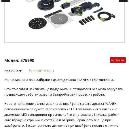
Модел:
575990
промоция
В наличност
Наличност:
Ръчна машина за шлайфане с дълга дръжка PLANEX с LED светлина.
Безчетковата и неизискваща поддръжка EC технология без жило осигурява
превъзходен работен живот и безпроблемен процес на работа.
Новото поколение ръчна машина за шлайфане с дълга дръжка PLANEX
революционизира сухото строителство - с LED светлина и ексцентрично
движение. LED светлинният пръстен, който е по цялата обиколка, работи
като вградена странична светлина и открива неравностите още при
шлайфането. Ексцентричното движение при шлайфане постига отлично