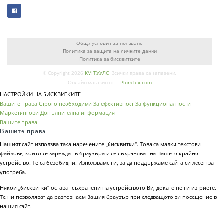
Общи условия за ползване
Политика за защита на личните данни
Политика за бисквитките
© Copyright 2026
КМ ТУУЛС
. Всички права са запазени.
Онлайн магазин от:
PlumTex.com
НАСТРОЙКИ НА БИСКВИТКИТЕ
Вашите права
Строго необходими
За ефективност
За функционалности
Маркетингови
Допълнителна информация
Вашите права
Вашите права
Нашият сайт използва така наречените „бисквитки“. Това са малки текстови
файлове, които се зареждат в браузъра и се съхраняват на Вашето крайно
устройство. Те са безобидни. Използваме ги, за да поддържаме сайта си лесен за
употреба.
Някои „бисквитки“ остават съхранени на устройството Ви, докато не ги изтриете.
Те ни позволяват да разпознаем Вашия браузър при следващото ви посещение в
нашия сайт.