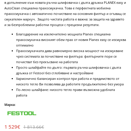
в допълнение към новата ръчна шлифовачка с дълга дръжка PLANEX easy и
AutoClean специална прахосмукачка. Това е перфектната мобилна
прахосмукачка с автоматично почистване на основния филтър и огъващ се
смукателен маркуч. Защото чистата работа е важна: за защита на здравето
и за безпроблемни работни процеси с прецизни резултати.
Благодарение на изключително мощната Planex специална
прахосмукачка високият обем прах от новия Planex easy се изсмуква
оптимално
Прахосмукачката дава равномерно висока мощност на изсмукване
чрез системата за почистване на филтъра: филтърните пори се
почистват без прекъсване на работата
Просто шлайфайте по-дълго: първата ръчна шлифовачка с дълга
дръжка от Festool без сглобяване и настройване
Хармонично балансиран контрол при работа и предимството от
ниското тегло Ви позволява да работите продължително без умора
По-лесно шлайфане: ниското тегло прави възможна удобната
работа
Марка:
1 529€
1 813.66€