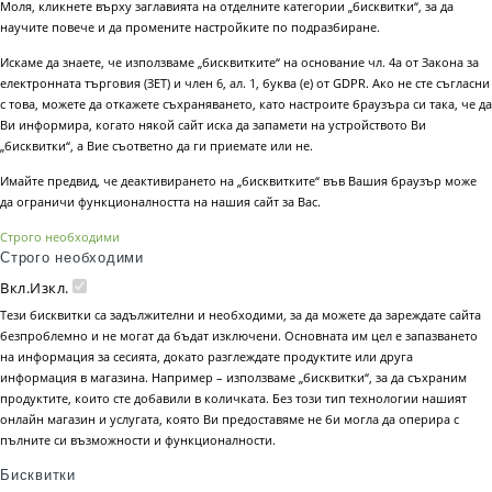
Моля, кликнете върху заглавията на отделните категории „бисквитки“, за да
научите повече и да промените настройките по подразбиране.
Искаме да знаете, че използваме „бисквитките“ на основание чл. 4а от Закона за
електронната търговия (ЗЕТ) и член 6, ал. 1, буква (е) от GDPR. Ако не сте съгласни
с това, можете да откажете съхраняването, като настроите браузъра си така, че да
Ви информира, когато някой сайт иска да запамети на устройството Ви
„бисквитки“, а Вие съответно да ги приемате или не.
Имайте предвид, че деактивирането на „бисквитките“ във Вашия браузър може
да ограничи функционалността на нашия сайт за Вас.
Строго необходими
Строго необходими
Вкл.
Изкл.
Тези бисквитки са задължителни и необходими, за да можете да зареждате сайта
безпроблемно и не могат да бъдат изключени. Основната им цел е запазването
на информация за сесията, докато разглеждате продуктите или друга
информация в магазина. Например – използваме „бисквитки“, за да съхраним
продуктите, които сте добавили в количката. Без този тип технологии нашият
онлайн магазин и услугата, която Ви предоставяме не би могла да оперира с
пълните си възможности и функционалности.
Бисквитки