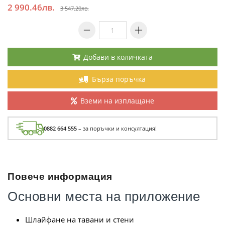
2 990.46лв.
3 547.20лв.
Добави в количката
Бърза поръчка
Вземи на изплащане
0882 664 555
– за поръчки и консултация!
Повече информация
Основни места на приложение
Шлайфане на тавани и стени