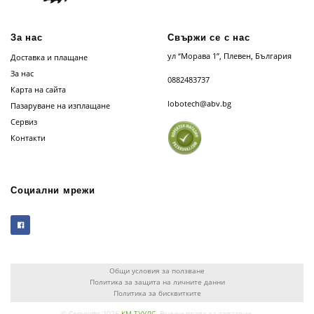
За нас
Свържи се с нас
ул “Морава 1”, Плевен, България
Доставка и плащане
За нас
0882483737
Карта на сайта
lobotech@abv.bg
Пазаруване на изплащане
Сервиз
Контакти
Социални мрежи
Общи условия за ползване
Политика за защита на личните данни
Политика за бисквитките
© Copyright 2026
КМ ТУУЛС
. Всички права са запазени.