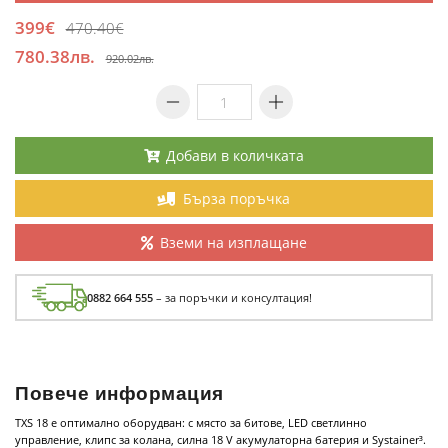
399€
470.40€
780.38лв.
920.02лв.
Добави в количката
Бърза поръчка
Вземи на изплащане
0882 664 555
– за поръчки и консултация!
Повече информация
TXS 18 е оптимално оборудван: с място за битове, LED светлинно
управление, клипс за колана, силна 18 V акумулаторна батерия и Systainer³.