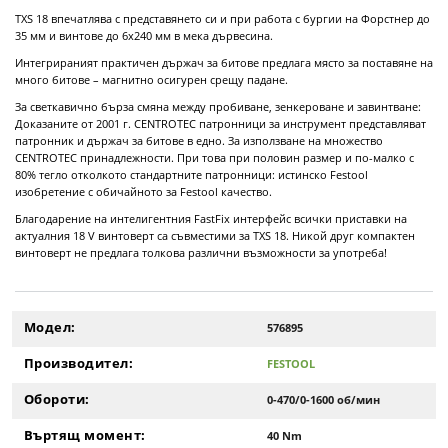
TXS 18 впечатлява с представянето си и при работа с бургии на Форстнер до
35 мм и винтове до 6x240 мм в мека дървесина.
Интегрираният практичен държач за битове предлага място за поставяне на
много битове – магнитно осигурен срещу падане.
За светкавично бърза смяна между пробиване, зенкероване и завинтване:
Доказаните от 2001 г. CENTROTEC патронници за инструмент представляват
патронник и държач за битове в едно. За използване на множество
CENTROTEC принадлежности. При това при половин размер и по-малко с
80% тегло отколкото стандартните патронници: истинско Festool
изобретение с обичайното за Festool качество.
Благодарение на интелигентния FastFix интерфейс всички приставки на
актуалния 18 V винтоверт са съвместими за TXS 18. Никой друг компактен
винтоверт не предлага толкова различни възможности за употреба!
Модел:
576895
Производител:
FESTOOL
Обороти:
0-470/0-1600 об/мин
Въртящ момент:
40 Nm