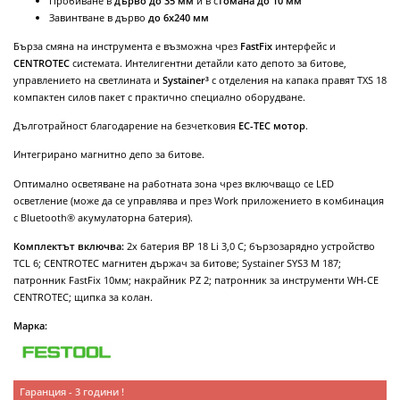
Пробиване в
дърво до 35 мм
и в с
томана до 10 мм
Завинтване в дърво
до 6x240 мм
Бърза смяна на инструмента е възможна чрез
FastFix
интерфейс и
CENTROTEC
системата. Интелигентни детайли като депото за битове,
управлението на светлината и
Systainer³
с отделения на капака правят TXS 18
компактен силов пакет с практично специално оборудване.
Дълготрайност благодарение на безчетковия
ЕС-ТЕС мотор
.
Интегрирано магнитно депо за битове.
Оптимално осветяване на работната зона чрез включващо се LED
осветление (може да се управлява и през Work приложението в комбинация
с Bluetooth® акумулаторна батерия).
Комплектът включва:
2х батерия BP 18 Li 3,0 C; бързозарядно устройство
TCL 6; CENTROTEC магнитен държач за битове; Systainer SYS3 M 187;
патронник FastFix 10мм; накрайник PZ 2; патронник за инструменти WH-CE
CENTROTEC; щипка за колан.
Марка:
Гаранция - 3 години !