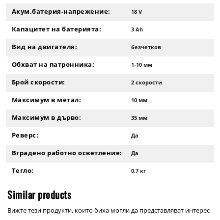
Акум.батерия-напрежение:
18 V
Капацитет на батерията:
3 Ah
Вид на двигателя:
безчетков
Обхват на патронника:
1-10 мм
Брой скорости:
2 скорости
Максимум в метал:
10 мм
Максимум в дърво:
35 мм
Реверс:
Да
Вградено работно осветление:
Да
Тегло:
0.7 кг
Similar products
Вижте тези продукти, които биха могли да представляват интерес