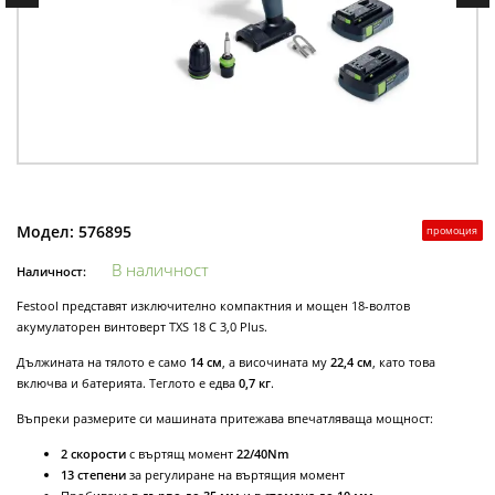
Модел:
576895
промоция
В наличност
Наличност:
Festool представят изключително компактния и мощен 18-волтов
акумулаторен винтоверт TXS 18 C 3,0 Plus.
Дължината на тялото е само
14 см
, а височината му
22,4 см
, като това
включва и батерията. Теглото е едва
0,7 кг
.
Въпреки размерите си машината притежава впечатляваща мощност:
2 скорости
с въртящ момент
22/40Nm
13 степени
за регулиране на въртящия момент