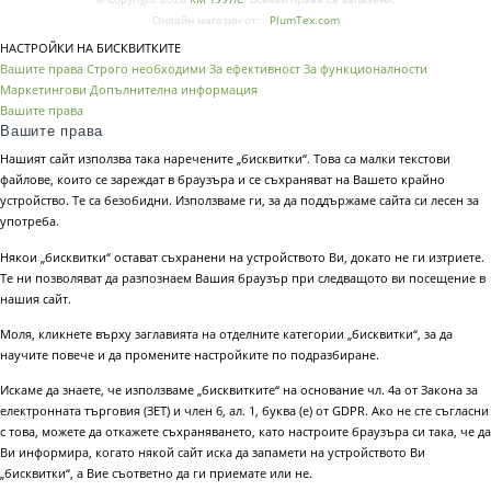
Онлайн магазин от:
PlumTex.com
НАСТРОЙКИ НА БИСКВИТКИТЕ
Вашите права
Строго необходими
За ефективност
За функционалности
Маркетингови
Допълнителна информация
Вашите права
Вашите права
Нашият сайт използва така наречените „бисквитки“. Това са малки текстови
файлове, които се зареждат в браузъра и се съхраняват на Вашето крайно
устройство. Те са безобидни. Използваме ги, за да поддържаме сайта си лесен за
употреба.
Някои „бисквитки“ остават съхранени на устройството Ви, докато не ги изтриете.
Те ни позволяват да разпознаем Вашия браузър при следващото ви посещение в
нашия сайт.
Моля, кликнете върху заглавията на отделните категории „бисквитки“, за да
научите повече и да промените настройките по подразбиране.
Искаме да знаете, че използваме „бисквитките“ на основание чл. 4а от Закона за
електронната търговия (ЗЕТ) и член 6, ал. 1, буква (е) от GDPR. Ако не сте съгласни
с това, можете да откажете съхраняването, като настроите браузъра си така, че да
Ви информира, когато някой сайт иска да запамети на устройството Ви
„бисквитки“, а Вие съответно да ги приемате или не.