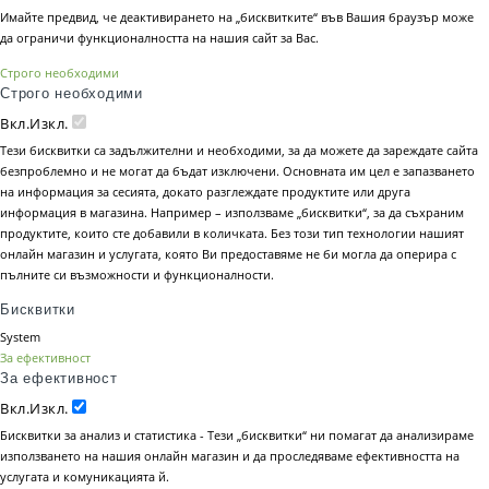
Имайте предвид, че деактивирането на „бисквитките“ във Вашия браузър може
да ограничи функционалността на нашия сайт за Вас.
Строго необходими
Строго необходими
Вкл.
Изкл.
Тези бисквитки са задължителни и необходими, за да можете да зареждате сайта
безпроблемно и не могат да бъдат изключени. Основната им цел е запазването
на информация за сесията, докато разглеждате продуктите или друга
информация в магазина. Например – използваме „бисквитки“, за да съхраним
продуктите, които сте добавили в количката. Без този тип технологии нашият
онлайн магазин и услугата, която Ви предоставяме не би могла да оперира с
пълните си възможности и функционалности.
Бисквитки
System
За ефективност
За ефективност
Вкл.
Изкл.
Бисквитки за анализ и статистика - Тези „бисквитки“ ни помагат да анализираме
използването на нашия онлайн магазин и да проследяваме ефективността на
услугата и комуникацията й.