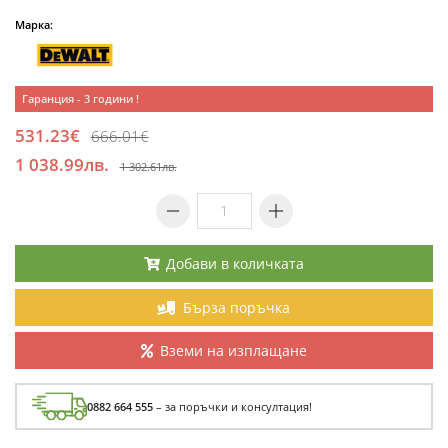
Марка:
Гаранция - 3 години !
531.23€
666.01€
1 038.99лв.
1 302.61лв.
Добави в количката
Бърза поръчка
Вземи на изплащане
0882 664 555
– за поръчки и консултация!