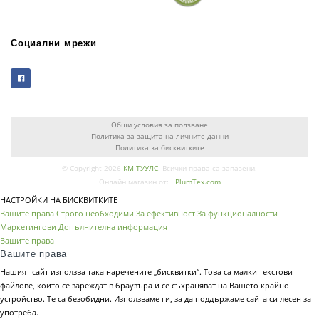
Социални мрежи
Общи условия за ползване
Политика за защита на личните данни
Политика за бисквитките
© Copyright 2026
КМ ТУУЛС
. Всички права са запазени.
Онлайн магазин от:
PlumTex.com
НАСТРОЙКИ НА БИСКВИТКИТЕ
Вашите права
Строго необходими
За ефективност
За функционалности
Маркетингови
Допълнителна информация
Вашите права
Вашите права
Нашият сайт използва така наречените „бисквитки“. Това са малки текстови
файлове, които се зареждат в браузъра и се съхраняват на Вашето крайно
устройство. Те са безобидни. Използваме ги, за да поддържаме сайта си лесен за
употреба.