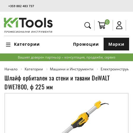
+359 882 483 737
0
Категории
Промоции
Марки
Вашият доверен партньор – консултация, продажби, сервиз
Начало
Категории
Машини и Инструменти
Електроинструме
Шлайф орбитален за стени и тавани DeWALT
DWE7800, ф 225 мм