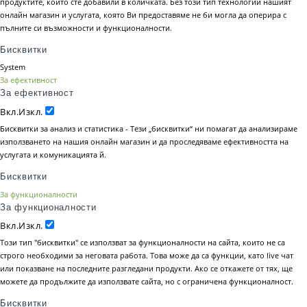
продуктите, които сте добавили в количката. Без този тип технологии нашият
онлайн магазин и услугата, която Ви предоставяме не би могла да оперира с
пълните си възможности и функционалности.
Бисквитки
System
За ефективност
За ефективност
Вкл.
Изкл.
Бисквитки за анализ и статистика - Тези „бисквитки“ ни помагат да анализираме
използването на нашия онлайн магазин и да проследяваме ефективността на
услугата и комуникацията й.
Бисквитки
За функционалности
За функционалности
Вкл.
Изкл.
Този тип "бисквитки" се използват за функционалности на сайта, които не са
строго необходими за неговата работа. Това може да са функции, като live чат
или показване на последните разгледани продукти. Ако се откажете от тях, ще
можете да продължите да използвате сайта, но с ограничена функционалност.
Бисквитки