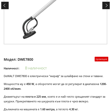
Модел:
DWE7800
промоция
В наличност
Наличност:
DeWALT DWE7800 е електрически "жираф" за шлайфане на стени и тавани.
Мощността му е
450 W
, a оборотите могат да се регулират в диапазона
1200-
2400 об/мин
.
Диаметърът на
плота е 225 мм
, което е и най-често срещаният стандарт за
шкурки. Прикрепването на шкурката към плота е чрез велкро.
Дължината на машината е
1.60 метра
, а теглото
4.30 кг
.