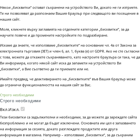
Някои „бисквитки“ остават съхранени на устройството Ви, докато не ги изтриете.
Те ни позволяват да разпознаем Вашия браузър при следващото ви посещение в
нашия сайт.
Моля, кликнете върху заглавията на отделните категории „бисквитки“, за да
научите повече и да промените настройките по подразбиране.
Искаме да знаете, че използваме „бисквитките“ на основание чл. 4а от Закона за
електронната търговия (ЗЕТ) и член 6, ал. 1, буква (е) от GDPR. Ако не сте съгласни
с това, можете да откажете съхраняването, като настроите браузъра си така, че да
Ви информира, когато някой сайт иска да запамети на устройството Ви
„бисквитки“, а Вие съответно да ги приемате или не.
Имайте предвид, че деактивирането на „бисквитките“ във Вашия браузър може
да ограничи функционалността на нашия сайт за Вас.
Строго необходими
Строго необходими
Вкл.
Изкл.
Тези бисквитки са задължителни и необходими, за да можете да зареждате сайта
безпроблемно и не могат да бъдат изключени. Основната им цел е запазването
на информация за сесията, докато разглеждате продуктите или друга
информация в магазина. Например – използваме „бисквитки“, за да съхраним