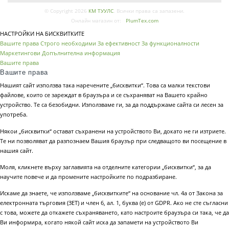
© Copyright 2026
КМ ТУУЛС
. Всички права са запазени.
Онлайн магазин от:
PlumTex.com
НАСТРОЙКИ НА БИСКВИТКИТЕ
Вашите права
Строго необходими
За ефективност
За функционалности
Маркетингови
Допълнителна информация
Вашите права
Вашите права
Нашият сайт използва така наречените „бисквитки“. Това са малки текстови
файлове, които се зареждат в браузъра и се съхраняват на Вашето крайно
устройство. Те са безобидни. Използваме ги, за да поддържаме сайта си лесен за
употреба.
Някои „бисквитки“ остават съхранени на устройството Ви, докато не ги изтриете.
Те ни позволяват да разпознаем Вашия браузър при следващото ви посещение в
нашия сайт.
Моля, кликнете върху заглавията на отделните категории „бисквитки“, за да
научите повече и да промените настройките по подразбиране.
Искаме да знаете, че използваме „бисквитките“ на основание чл. 4а от Закона за
електронната търговия (ЗЕТ) и член 6, ал. 1, буква (е) от GDPR. Ако не сте съгласни
с това, можете да откажете съхраняването, като настроите браузъра си така, че да
Ви информира, когато някой сайт иска да запамети на устройството Ви