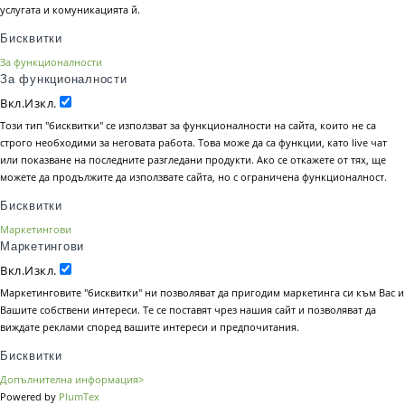
услугата и комуникацията й.
Бисквитки
За функционалности
За функционалности
Вкл.
Изкл.
Този тип "бисквитки" се използват за функционалности на сайта, които не са
строго необходими за неговата работа. Това може да са функции, като live чат
или показване на последните разгледани продукти. Ако се откажете от тях, ще
можете да продължите да използвате сайта, но с ограничена функционалност.
Бисквитки
Маркетингови
Маркетингови
Вкл.
Изкл.
Маркетинговите "бисквитки" ни позволяват да пригодим маркетинга си към Вас и
Вашите собствени интереси. Те се поставят чрез нашия сайт и позволяват да
виждате реклами според вашите интереси и предпочитания.
Бисквитки
Допълнителна информация>
Powered by
PlumTex