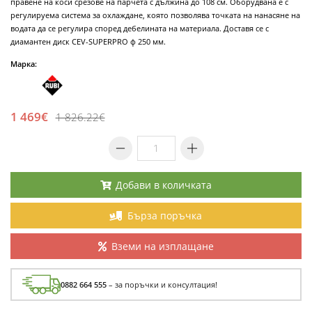
правене на коси срезове на парчета с дължина до 108 см. Оборудвана е с
регулируема система за охлаждане, която позволява точката на нанасяне на
водата да се регулира според дебелината на материала. Доставя се с
диамантен диск CEV-SUPERPRO ф 250 мм.
Марка:
1 469€
1 826.22€
Добави в количката
Бърза поръчка
Вземи на изплащане
0882 664 555
– за поръчки и консултация!