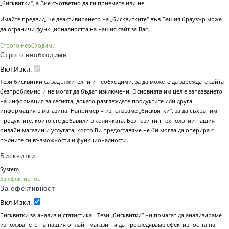
„бисквитки“, а Вие съответно да ги приемате или не.
Имайте предвид, че деактивирането на „бисквитките“ във Вашия браузър може
да ограничи функционалността на нашия сайт за Вас.
Строго необходими
Строго необходими
Вкл.
Изкл.
Тези бисквитки са задължителни и необходими, за да можете да зареждате сайта
безпроблемно и не могат да бъдат изключени. Основната им цел е запазването
на информация за сесията, докато разглеждате продуктите или друга
информация в магазина. Например – използваме „бисквитки“, за да съхраним
продуктите, които сте добавили в количката. Без този тип технологии нашият
онлайн магазин и услугата, която Ви предоставяме не би могла да оперира с
пълните си възможности и функционалности.
Бисквитки
System
За ефективност
За ефективност
Вкл.
Изкл.
Бисквитки за анализ и статистика - Тези „бисквитки“ ни помагат да анализираме
използването на нашия онлайн магазин и да проследяваме ефективността на