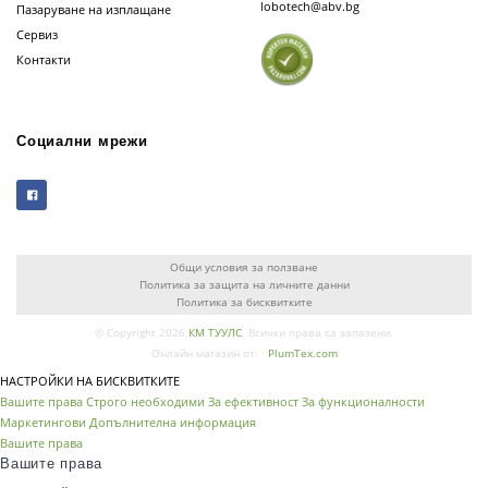
lobotech@abv.bg
Пазаруване на изплащане
Сервиз
Контакти
Социални мрежи
Общи условия за ползване
Политика за защита на личните данни
Политика за бисквитките
© Copyright 2026
КМ ТУУЛС
. Всички права са запазени.
Онлайн магазин от:
PlumTex.com
НАСТРОЙКИ НА БИСКВИТКИТЕ
Вашите права
Строго необходими
За ефективност
За функционалности
Маркетингови
Допълнителна информация
Вашите права
Вашите права