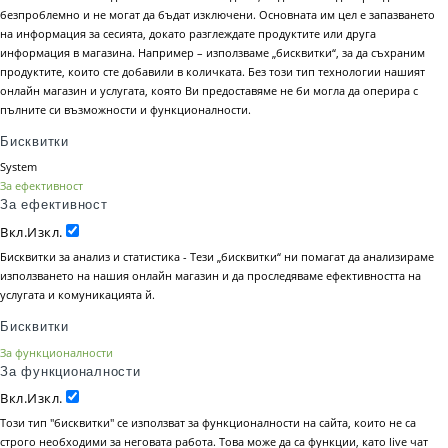
безпроблемно и не могат да бъдат изключени. Основната им цел е запазването
на информация за сесията, докато разглеждате продуктите или друга
информация в магазина. Например – използваме „бисквитки“, за да съхраним
продуктите, които сте добавили в количката. Без този тип технологии нашият
онлайн магазин и услугата, която Ви предоставяме не би могла да оперира с
пълните си възможности и функционалности.
Бисквитки
System
За ефективност
За ефективност
Вкл.
Изкл.
Бисквитки за анализ и статистика - Тези „бисквитки“ ни помагат да анализираме
използването на нашия онлайн магазин и да проследяваме ефективността на
услугата и комуникацията й.
Бисквитки
За функционалности
За функционалности
Вкл.
Изкл.
Този тип "бисквитки" се използват за функционалности на сайта, които не са
строго необходими за неговата работа. Това може да са функции, като live чат