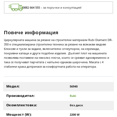
0882 664 555
– за поръчки и консултация!
Повече информация
Циркулярната машина за рязане на строителни материали Rubi Diamant DR-
350 е специализирана строителна техника за рязане на всякакви видове
блокове и тухли за зидане, включително огнеупорни, на керемиди,
покривни капаци и други подобни изделия. Дългият плот на машината
позволява поставяне на няколко плочи, които се срязват едновременно и
така се получават парчетата с напълно еднаква широчина. Масата с 4
стабилни крака допринася за комфортната работа на оператора.
Модел:
56940
Производител:
Rubi
Окомплектовка:
без диск
Мощност (W):
2200 W