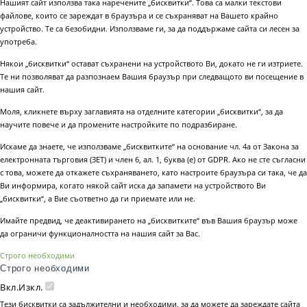
Нашият сайт използва така наречените „бисквитки“. Това са малки текстови
файлове, които се зареждат в браузъра и се съхраняват на Вашето крайно
устройство. Те са безобидни. Използваме ги, за да поддържаме сайта си лесен за
употреба.
Някои „бисквитки“ остават съхранени на устройството Ви, докато не ги изтриете.
Те ни позволяват да разпознаем Вашия браузър при следващото ви посещение в
нашия сайт.
Моля, кликнете върху заглавията на отделните категории „бисквитки“, за да
научите повече и да промените настройките по подразбиране.
Искаме да знаете, че използваме „бисквитките“ на основание чл. 4а от Закона за
електронната търговия (ЗЕТ) и член 6, ал. 1, буква (е) от GDPR. Ако не сте съгласни
с това, можете да откажете съхраняването, като настроите браузъра си така, че да
Ви информира, когато някой сайт иска да запамети на устройството Ви
„бисквитки“, а Вие съответно да ги приемате или не.
Имайте предвид, че деактивирането на „бисквитките“ във Вашия браузър може
да ограничи функционалността на нашия сайт за Вас.
Строго необходими
Строго необходими
Вкл.
Изкл.
Тези бисквитки са задължителни и необходими, за да можете да зареждате сайта