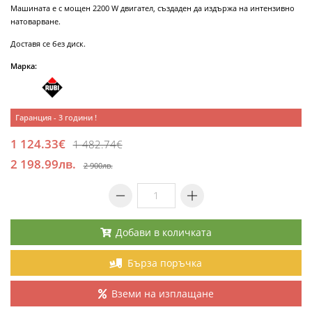
Машината е с мощен 2200 W двигател, създаден да издържа на интензивно
натоварване.
Доставя се без диск.
Марка:
Гаранция - 3 години !
1 124.33€
1 482.74€
2 198.99лв.
2 900лв.
Добави в количката
Бърза поръчка
Вземи на изплащане