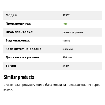
Модел:
17952
Производител:
Rubi
Окомплектовка:
режеща ролка
Вид опаковка:
чанта
Капацитет на рязане:
6-25 мм
Дължина на рязане:
850 мм
Тегло:
24 кг
Similar products
Вижте тези продукти, които биха могли да представляват интерес
за вас.