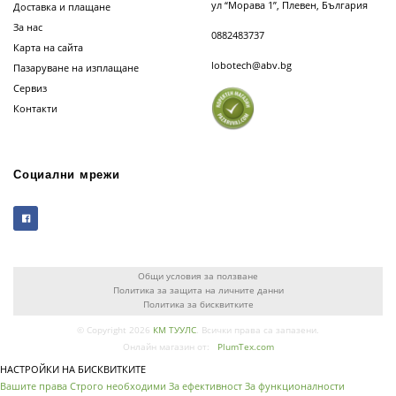
ул “Морава 1”, Плевен, България
Доставка и плащане
За нас
0882483737
Карта на сайта
lobotech@abv.bg
Пазаруване на изплащане
Сервиз
Контакти
Социални мрежи
Общи условия за ползване
Политика за защита на личните данни
Политика за бисквитките
© Copyright 2026
КМ ТУУЛС
. Всички права са запазени.
Онлайн магазин от:
PlumTex.com
НАСТРОЙКИ НА БИСКВИТКИТЕ
Вашите права
Строго необходими
За ефективност
За функционалности