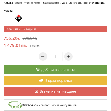
плъзга изключително леко и без каквото и да било странично отклонение.
Марка:
Гаранция - 3+2 години !
756.20€
970.94€
1 479.01лв.
1 899лв.
Добави в количката
Бърза поръчка
Вземи на изплащане
0882 664 555
– за поръчки и консултация!