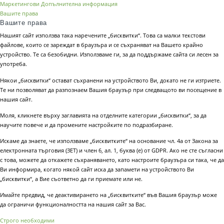
Маркетингови
Допълнителна информация
Вашите права
Вашите права
Нашият сайт използва така наречените „бисквитки“. Това са малки текстови
файлове, които се зареждат в браузъра и се съхраняват на Вашето крайно
устройство. Те са безобидни. Използваме ги, за да поддържаме сайта си лесен за
употреба.
Някои „бисквитки“ остават съхранени на устройството Ви, докато не ги изтриете.
Те ни позволяват да разпознаем Вашия браузър при следващото ви посещение в
нашия сайт.
Моля, кликнете върху заглавията на отделните категории „бисквитки“, за да
научите повече и да промените настройките по подразбиране.
Искаме да знаете, че използваме „бисквитките“ на основание чл. 4а от Закона за
електронната търговия (ЗЕТ) и член 6, ал. 1, буква (е) от GDPR. Ако не сте съгласни
с това, можете да откажете съхраняването, като настроите браузъра си така, че да
Ви информира, когато някой сайт иска да запамети на устройството Ви
„бисквитки“, а Вие съответно да ги приемате или не.
Имайте предвид, че деактивирането на „бисквитките“ във Вашия браузър може
да ограничи функционалността на нашия сайт за Вас.
Строго необходими