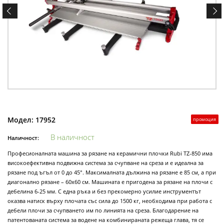
Модел:
17952
промоция
В наличност
Наличност:
Професионалната машина за рязане на керамични плочки Rubi TZ-850 има
високоефективна подвижна система за счупване на среза и е идеална за
рязане под ъгъл от 0 до 45°. Максималната дължина на рязане е 85 см, а при
диагонално рязане – 60х60 см. Машината е пригодена за рязане на плочи с
дебелина 6-25 мм. С една ръка и без прекомерно усилие инструментът
оказва натиск върху плочата със сила до 1500 кг, необходима при работа с
дебели плочи за счупването им по линията на среза. Благодарение на
патентованата система за водене на комбинираната режеща глава, тя се