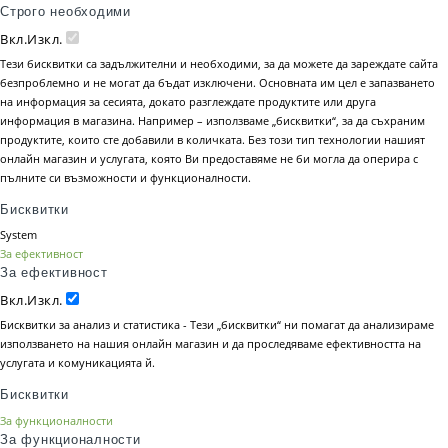
Строго необходими
Вкл.
Изкл.
Тези бисквитки са задължителни и необходими, за да можете да зареждате сайта
безпроблемно и не могат да бъдат изключени. Основната им цел е запазването
на информация за сесията, докато разглеждате продуктите или друга
информация в магазина. Например – използваме „бисквитки“, за да съхраним
продуктите, които сте добавили в количката. Без този тип технологии нашият
онлайн магазин и услугата, която Ви предоставяме не би могла да оперира с
пълните си възможности и функционалности.
Бисквитки
System
За ефективност
За ефективност
Вкл.
Изкл.
Бисквитки за анализ и статистика - Тези „бисквитки“ ни помагат да анализираме
използването на нашия онлайн магазин и да проследяваме ефективността на
услугата и комуникацията й.
Бисквитки
За функционалности
За функционалности