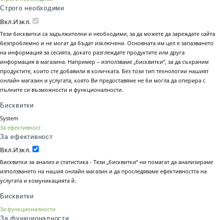
Строго необходими
Вкл.
Изкл.
Тези бисквитки са задължителни и необходими, за да можете да зареждате сайта
безпроблемно и не могат да бъдат изключени. Основната им цел е запазването
на информация за сесията, докато разглеждате продуктите или друга
информация в магазина. Например – използваме „бисквитки“, за да съхраним
продуктите, които сте добавили в количката. Без този тип технологии нашият
онлайн магазин и услугата, която Ви предоставяме не би могла да оперира с
пълните си възможности и функционалности.
Бисквитки
System
За ефективност
За ефективност
Вкл.
Изкл.
Бисквитки за анализ и статистика - Тези „бисквитки“ ни помагат да анализираме
използването на нашия онлайн магазин и да проследяваме ефективността на
услугата и комуникацията й.
Бисквитки
За функционалности
За функционалности