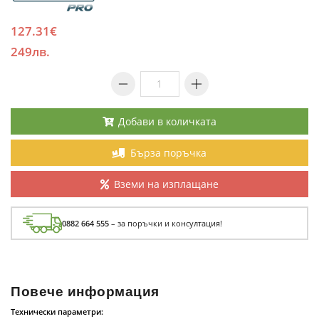
127.31€
249лв.
Добави в количката
Бърза поръчка
Вземи на изплащане
0882 664 555
– за поръчки и консултация!
Повече информация
Технически параметри: