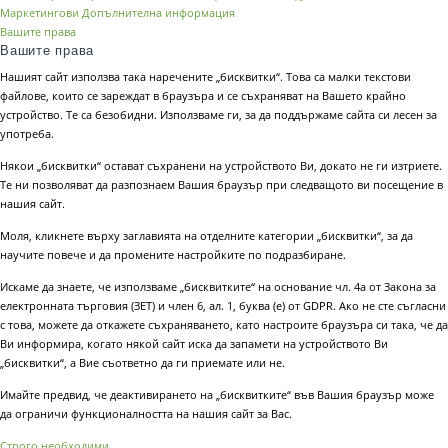
Маркетингови
Допълнителна информация
Вашите права
Вашите права
Нашият сайт използва така наречените „бисквитки“. Това са малки текстови
файлове, които се зареждат в браузъра и се съхраняват на Вашето крайно
устройство. Те са безобидни. Използваме ги, за да поддържаме сайта си лесен за
употреба.
Някои „бисквитки“ остават съхранени на устройството Ви, докато не ги изтриете.
Те ни позволяват да разпознаем Вашия браузър при следващото ви посещение в
нашия сайт.
Моля, кликнете върху заглавията на отделните категории „бисквитки“, за да
научите повече и да промените настройките по подразбиране.
Искаме да знаете, че използваме „бисквитките“ на основание чл. 4а от Закона за
електронната търговия (ЗЕТ) и член 6, ал. 1, буква (е) от GDPR. Ако не сте съгласни
с това, можете да откажете съхраняването, като настроите браузъра си така, че да
Ви информира, когато някой сайт иска да запамети на устройството Ви
„бисквитки“, а Вие съответно да ги приемате или не.
Имайте предвид, че деактивирането на „бисквитките“ във Вашия браузър може
да ограничи функционалността на нашия сайт за Вас.
Строго необходими