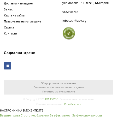
ул “Морава 1”, Плевен, България
Доставка и плащане
За нас
0882483737
Карта на сайта
lobotech@abv.bg
Пазаруване на изплащане
Сервиз
Контакти
Социални мрежи
Общи условия за ползване
Политика за защита на личните данни
Политика за бисквитките
© Copyright 2026
КМ ТУУЛС
. Всички права са запазени.
Онлайн магазин от:
PlumTex.com
НАСТРОЙКИ НА БИСКВИТКИТЕ
Вашите права
Строго необходими
За ефективност
За функционалности