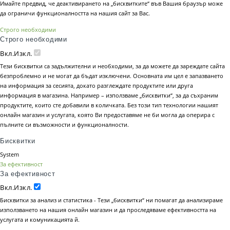
Имайте предвид, че деактивирането на „бисквитките“ във Вашия браузър може
да ограничи функционалността на нашия сайт за Вас.
Строго необходими
Строго необходими
Вкл.
Изкл.
Тези бисквитки са задължителни и необходими, за да можете да зареждате сайта
безпроблемно и не могат да бъдат изключени. Основната им цел е запазването
на информация за сесията, докато разглеждате продуктите или друга
информация в магазина. Например – използваме „бисквитки“, за да съхраним
продуктите, които сте добавили в количката. Без този тип технологии нашият
онлайн магазин и услугата, която Ви предоставяме не би могла да оперира с
пълните си възможности и функционалности.
Бисквитки
System
За ефективност
За ефективност
Вкл.
Изкл.
Бисквитки за анализ и статистика - Тези „бисквитки“ ни помагат да анализираме
използването на нашия онлайн магазин и да проследяваме ефективността на
услугата и комуникацията й.