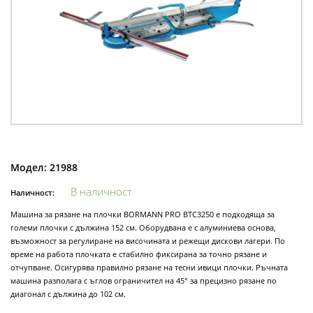
Модел:
21988
В наличност
Наличност:
Машина за рязане на плочки BORMANN PRO BTC3250 е подходяща за
големи плочки с дължина 152 см. Оборудвана е с алуминиева основа,
възможност за регулиране на височината и режещи дискови лагери. По
време на работа плочката е стабилно фиксирана за точно рязане и
отчупване. Осигурява правилно рязане на тесни ивици плочки. Ръчната
машина разполага с ъглов ограничител на 45° за прецизно рязане по
диагонал с дължина до 102 см.