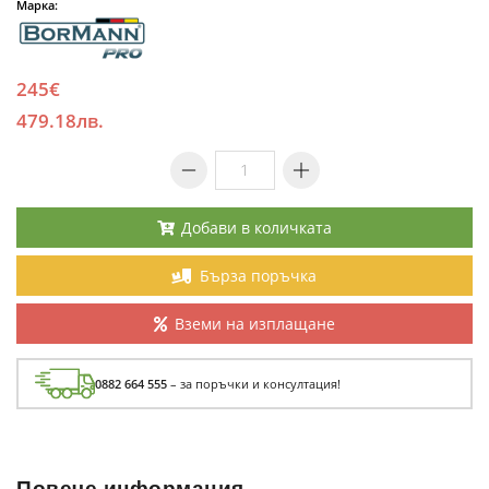
Марка:
245€
479.18лв.
Добави в количката
Бърза поръчка
Вземи на изплащане
0882 664 555
– за поръчки и консултация!
Повече информация