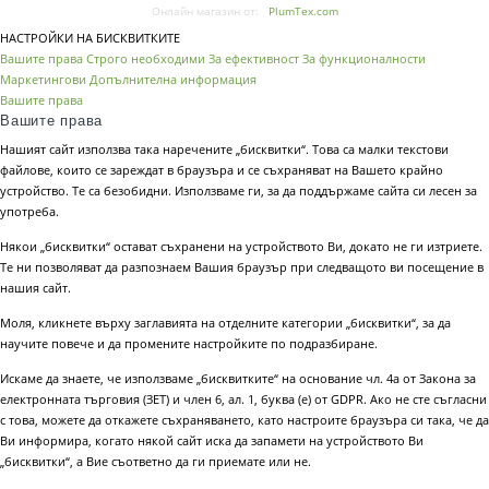
Онлайн магазин от:
PlumTex.com
НАСТРОЙКИ НА БИСКВИТКИТЕ
Вашите права
Строго необходими
За ефективност
За функционалности
Маркетингови
Допълнителна информация
Вашите права
Вашите права
Нашият сайт използва така наречените „бисквитки“. Това са малки текстови
файлове, които се зареждат в браузъра и се съхраняват на Вашето крайно
устройство. Те са безобидни. Използваме ги, за да поддържаме сайта си лесен за
употреба.
Някои „бисквитки“ остават съхранени на устройството Ви, докато не ги изтриете.
Те ни позволяват да разпознаем Вашия браузър при следващото ви посещение в
нашия сайт.
Моля, кликнете върху заглавията на отделните категории „бисквитки“, за да
научите повече и да промените настройките по подразбиране.
Искаме да знаете, че използваме „бисквитките“ на основание чл. 4а от Закона за
електронната търговия (ЗЕТ) и член 6, ал. 1, буква (е) от GDPR. Ако не сте съгласни
с това, можете да откажете съхраняването, като настроите браузъра си така, че да
Ви информира, когато някой сайт иска да запамети на устройството Ви
„бисквитки“, а Вие съответно да ги приемате или не.