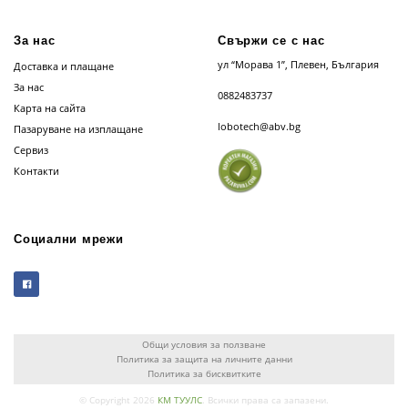
За нас
Свържи се с нас
ул “Морава 1”, Плевен, България
Доставка и плащане
За нас
0882483737
Карта на сайта
lobotech@abv.bg
Пазаруване на изплащане
Сервиз
Контакти
Социални мрежи
Общи условия за ползване
Политика за защита на личните данни
Политика за бисквитките
© Copyright 2026
КМ ТУУЛС
. Всички права са запазени.