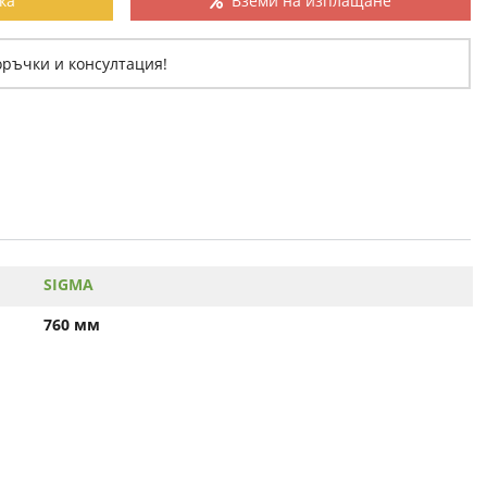
ка
Вземи на изплащане
оръчки и консултация!
SIGMA
760 мм