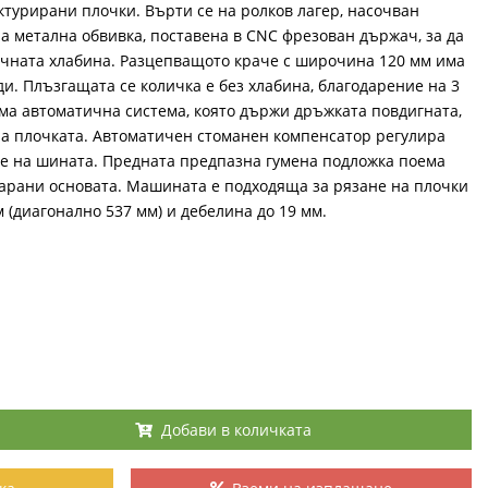
ктурирани плочки. Върти се на ролков лагер, насочван
 метална обвивка, поставена в CNC фрезован държач, за да
ичната хлабина. Разцепващото краче с широчина 120 мм има
и. Плъзгащата се количка е без хлабина, благодарение на 3
ма автоматична система, която държи дръжката повдигната,
 на плочката. Автоматичен стоманен компенсатор регулира
е на шината. Предната предпазна гумена подложка поема
 нарани основата. Машината е подходяща за рязане на плочки
 (диагонално 537 мм) и дебелина до 19 мм.
Добави в количката