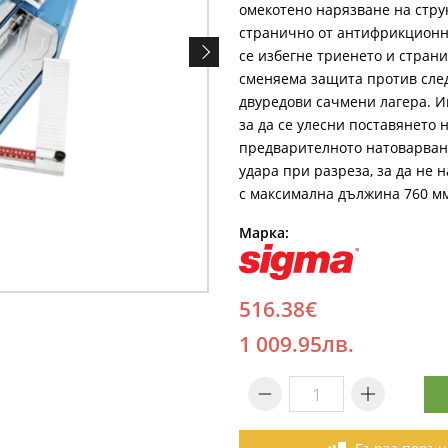
омекотено нарязване на стру
странично от антифрикционна
се избегне триенето и стран
сменяема защита против след
двуредови сачмени лагера. И
за да се улесни поставянето
предварителното натоварван
удара при разреза, за да не
с максимална дължина 760 мм
Марка:
516.38€
1 009.95лв.