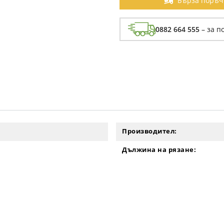
Бърза поръч
0882 664 555
– за п
Производител:
Дължина на рязане: