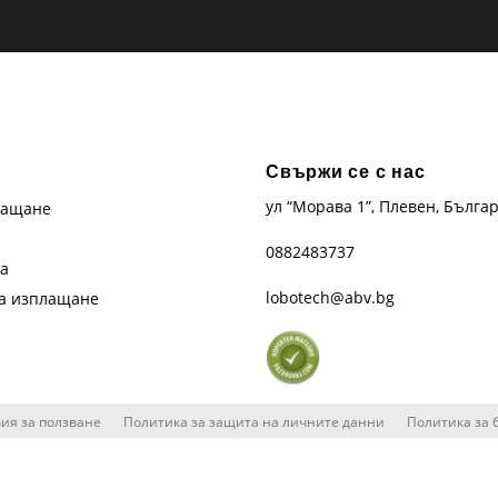
Свържи се с нас
ул “Морава 1”, Плевен, Бълга
лащане
0882483737
та
lobotech@abv.bg
на изплащане
ия за ползване
Политика за защита на личните данни
Политика за 