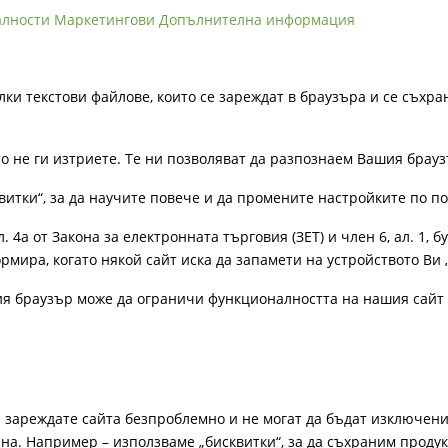
алности
Маркетингови
Допълнителна информация
лки текстови файлове, които се зареждат в браузъра и се съхра
ато не ги изтриете. Те ни позволяват да разпознаем Вашия бра
витки“, за да научите повече и да промените настройките по п
4а от Закона за електронната търговия (ЗЕТ) и член 6, ал. 1, бу
рмира, когато някой сайт иска да запамети на устройството Ви 
ия браузър може да ограничи функционалността на нашия сайт 
а зареждате сайта безпроблемно и не могат да бъдат изключени
а. Например – използваме „бисквитки“, за да съхраним продукт