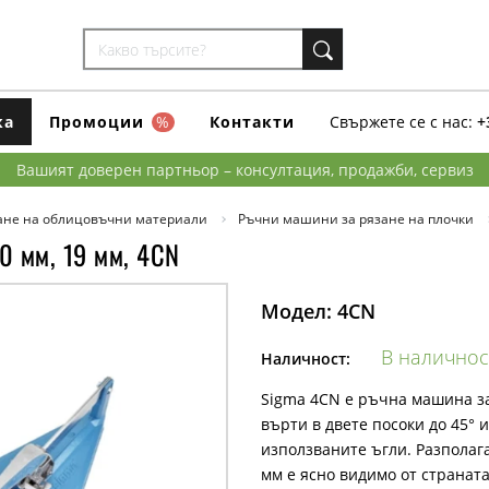
ка
Промоции
%
Контакти
Свържете се с нас:
+
Вашият доверен партньор – консултация, продажби, сервиз
ане на облицовъчни материали
Ръчни машини за рязане на плочки
0 мм, 19 мм, 4CN
Модел:
4CN
В наличнос
Наличност:
Sigma 4CN е ръчна машина за
върти в двете посоки до 45° 
използваните ъгли. Разполаг
мм е ясно видимо от страната