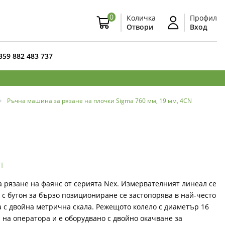
0
Количка
Профил
Отвори
Вход
359 882 483 737
Ръчна машина за рязане на плочки Sigma 760 мм, 19 мм, 4CN
т
 рязане на фаянс от серията Nex. Измервателният линеал се
и с бутон за бързо позициониране се застопорява в най-често
а с двойна метрична скала. Режещото колело с диаметър 16
 на оператора и е оборудвано с двойно окачване за