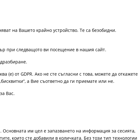
няват на Вашето крайно устройство. Те са безобидни.
узър при следващото ви посещение в нашия сайт.
одразбиране.
ква (е) от GDPR. Ако не сте съгласни с това, можете да откажете
„бисквитки“, а Вие съответно да ги приемате или не.
за Вас.
. Основната им цел е запазването на информация за сесията,
ите, които сте добавили в количката. Без този тип технологии