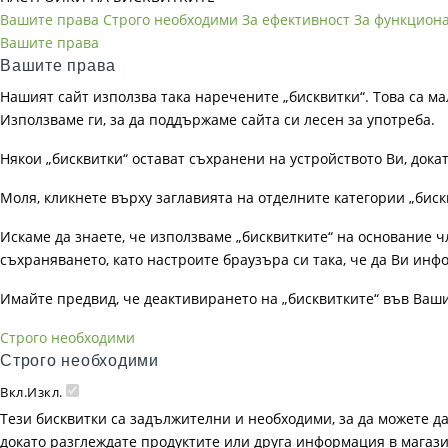
Вашите права
Строго необходими
За ефективност
За функцион
Вашите права
Вашите права
Нашият сайт използва така наречените „бисквитки“. Това са ма
Използваме ги, за да поддържаме сайта си лесен за употреба.
Някои „бисквитки“ остават съхранени на устройството Ви, док
Моля, кликнете върху заглавията на отделните категории „биск
Искаме да знаете, че използваме „бисквитките“ на основание чл. 
съхраняването, като настроите браузъра си така, че да Ви инфо
Имайте предвид, че деактивирането на „бисквитките“ във Ваш
Строго необходими
Строго необходими
Вкл.
Изкл.
Тези бисквитки са задължителни и необходими, за да можете д
докато разглеждате продуктите или друга информация в магазин