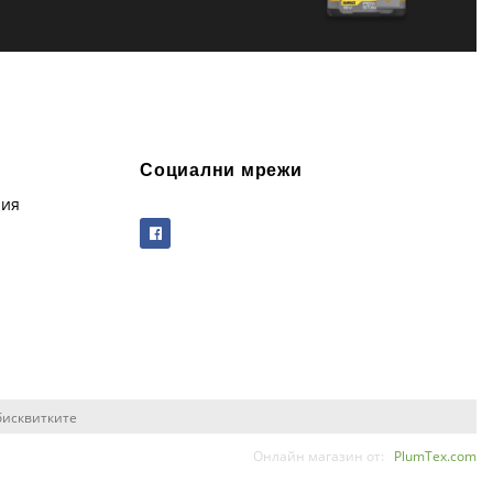
Социални мрежи
рия
бисквитките
Онлайн магазин от:
PlumTex.com