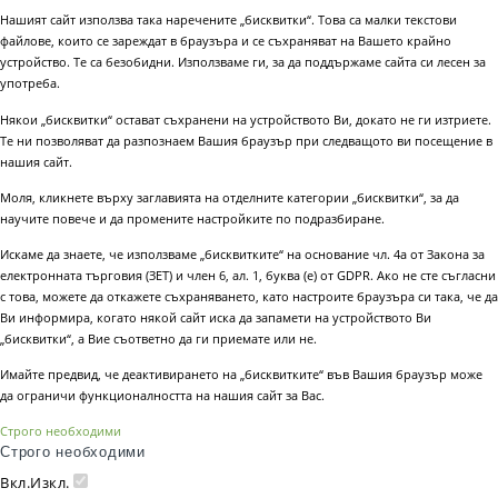
Нашият сайт използва така наречените „бисквитки“. Това са малки текстови
файлове, които се зареждат в браузъра и се съхраняват на Вашето крайно
устройство. Те са безобидни. Използваме ги, за да поддържаме сайта си лесен за
употреба.
Някои „бисквитки“ остават съхранени на устройството Ви, докато не ги изтриете.
Те ни позволяват да разпознаем Вашия браузър при следващото ви посещение в
нашия сайт.
Моля, кликнете върху заглавията на отделните категории „бисквитки“, за да
научите повече и да промените настройките по подразбиране.
Искаме да знаете, че използваме „бисквитките“ на основание чл. 4а от Закона за
електронната търговия (ЗЕТ) и член 6, ал. 1, буква (е) от GDPR. Ако не сте съгласни
с това, можете да откажете съхраняването, като настроите браузъра си така, че да
Ви информира, когато някой сайт иска да запамети на устройството Ви
„бисквитки“, а Вие съответно да ги приемате или не.
Имайте предвид, че деактивирането на „бисквитките“ във Вашия браузър може
да ограничи функционалността на нашия сайт за Вас.
Строго необходими
Строго необходими
Вкл.
Изкл.