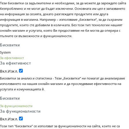
Тези бисквитки са задължителни и необходими, за да можете да зареждате сайта
безпроблемно и не могат да бъдат изключени. Основната им цел е запазването
на информация за сесията, докато разглеждате продуктите или друга
информация в магазина. Например – използваме „бисквитки“, за да съхраним
продуктите, които сте добавили в количката. Без този тип технологии нашият
онлайн магазин и услугата, която Ви предоставяме не би могла да оперира с
пълните си възможности и функционалности.
Бисквитки
System
За ефективност
За ефективност
Вкл.
Изкл.
Бисквитки за анализ и статистика - Тези „бисквитки“ ни помагат да анализираме
използването на нашия онлайн магазин и да проследяваме ефективността на
услугата и комуникацията й.
Бисквитки
За функционалности
За функционалности
Вкл.
Изкл.
Този тип "бисквитки" се използват за функционалности на сайта, които не са