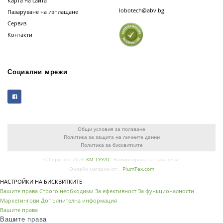
Карта на сайта
lobotech@abv.bg
Пазаруване на изплащане
Сервиз
Контакти
Социални мрежи
Общи условия за ползване
Политика за защита на личните данни
Политика за бисквитките
© Copyright 2026
КМ ТУУЛС
. Всички права са запазени.
Онлайн магазин от:
PlumTex.com
НАСТРОЙКИ НА БИСКВИТКИТЕ
Вашите права
Строго необходими
За ефективност
За функционалности
Маркетингови
Допълнителна информация
Вашите права
Вашите права