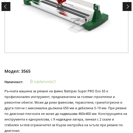
Модел:
3565
В наличност
Наличност:
Ръчната машина за рязане на фаянс Battipav Super PRO Evo 65 e
професионален инструмент, предназначена за големи строителни и
ремонтни обекти. Може да реже фаянсови, теракотени, гранитогресни и
други плочи с максимална дължина 650 мм и дебелина 5-19 мм. При рязане
по диагонал плочката не може да надвишава 460х460 мм. Конструкцията на
инструмента е еднорелсова, с 9 надеждни лагера, линеал с 2 скали и
стабилен ъглов ограничител за бърза настройка на ъгъла при рязане по
диагонал.