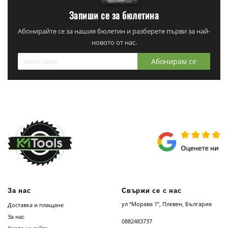
Запиши се за бюлетина
Абонирайте се за нашия бюлетин и разберете първи за най-
новото от нас.
Абонирам се
За нас
Свържи се с нас
ул “Морава 1”, Плевен, България
Доставка и плащане
За нас
0882483737