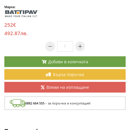
Марка:
252€
492.87лв.
Добави в количката
Бърза поръчка
Вземи на изплащане
0882 664 555
– за поръчки и консултация!