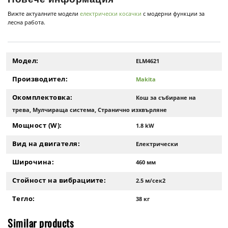
Вижте актуалните модели
електрически косачки
с модерни функции за
лесна работа.
Модел:
ELM4621
Производител:
Makita
Окомплектовка:
Кош за събиране на
трева, Мулчираща система, Странично изхвърляне
Мощност (W):
1.8 kW
Вид на двигателя:
Електрически
Широчина:
460 мм
Стойност на вибрациите:
2.5 м/сек2
Тегло:
38 кг
Similar products