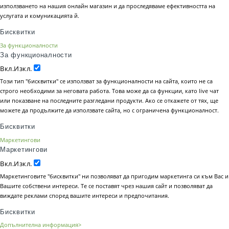
използването на нашия онлайн магазин и да проследяваме ефективността на
услугата и комуникацията й.
Бисквитки
За функционалности
За функционалности
Вкл.
Изкл.
Този тип "бисквитки" се използват за функционалности на сайта, които не са
строго необходими за неговата работа. Това може да са функции, като live чат
или показване на последните разгледани продукти. Ако се откажете от тях, ще
можете да продължите да използвате сайта, но с ограничена функционалност.
Бисквитки
Маркетингови
Маркетингови
Вкл.
Изкл.
Маркетинговите "бисквитки" ни позволяват да пригодим маркетинга си към Вас и
Вашите собствени интереси. Те се поставят чрез нашия сайт и позволяват да
виждате реклами според вашите интереси и предпочитания.
Бисквитки
Допълнителна информация>