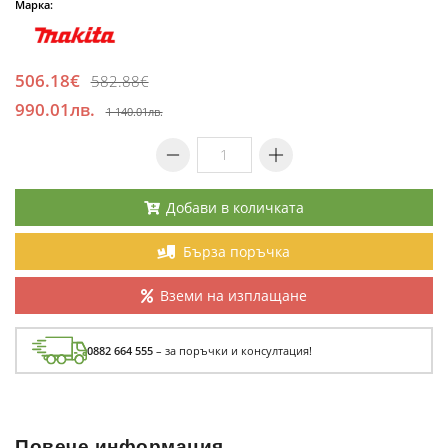
Марка:
506.18€
582.88€
990.01лв.
1 140.01лв.
Добави в количката
Бърза поръчка
Вземи на изплащане
0882 664 555
– за поръчки и консултация!
Повече информация