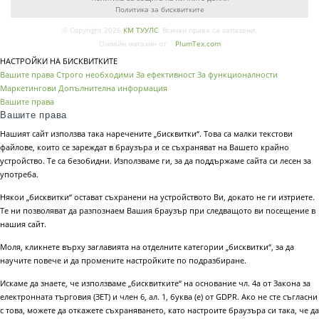
Политика за бисквитките
© Copyright 2026
КМ ТУУЛС
. Всички права са запазени.
Онлайн магазин от:
PlumTex.com
НАСТРОЙКИ НА БИСКВИТКИТЕ
Вашите права
Строго необходими
За ефективност
За функционалности
Маркетингови
Допълнителна информация
Вашите права
Вашите права
Нашият сайт използва така наречените „бисквитки“. Това са малки текстови
файлове, които се зареждат в браузъра и се съхраняват на Вашето крайно
устройство. Те са безобидни. Използваме ги, за да поддържаме сайта си лесен за
употреба.
Някои „бисквитки“ остават съхранени на устройството Ви, докато не ги изтриете.
Те ни позволяват да разпознаем Вашия браузър при следващото ви посещение в
нашия сайт.
Моля, кликнете върху заглавията на отделните категории „бисквитки“, за да
научите повече и да промените настройките по подразбиране.
Искаме да знаете, че използваме „бисквитките“ на основание чл. 4а от Закона за
електронната търговия (ЗЕТ) и член 6, ал. 1, буква (е) от GDPR. Ако не сте съгласни
с това, можете да откажете съхраняването, като настроите браузъра си така, че да