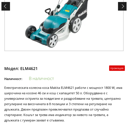
Модел:
ELM4621
промоция
В наличност
Наличност:
Електрическата колесна коса Makita ELM4621 работи с мощност 1800 W, има
широчина на косене 46 см и кош с капацитет 50 л. Оборудвана е с
универсални остриета за повдигане и раздробяване на тревата, централно
регулиране на височината в 8 позиции и 3 степени на регулиране на
дръжката. Двоен предпазен превключвател предпазва от случайно
стартиране. Кошът за трева има индикатор за нивото на тревата, а
дръжката с гумиран захват е сгъваема.