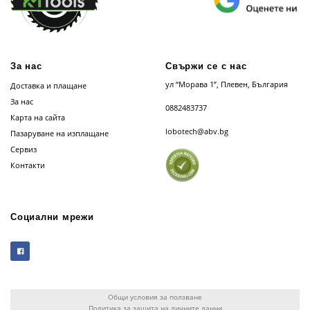
За нас
Свържи се с нас
ул “Морава 1”, Плевен, България
Доставка и плащане
За нас
0882483737
Карта на сайта
lobotech@abv.bg
Пазаруване на изплащане
Сервиз
Контакти
Социални мрежи
Общи условия за ползване
Политика за защита на личните данни