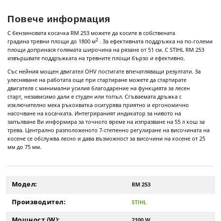
Повече информация
С бензиновата косачка RM 253 можете да косите в собствената
2
градина тревни площи до 1800 м
. За ефективната поддръжка на по-големи
площи допринася голямата широчина на рязане от 51 см. С STIHL RM 253
извършвате поддръжката на тревните площи бързо и ефективно.
Със нейния мощен двигател OHV постигате впечатляващи резултати. За
улесняване на работата още при стартиране можете да стартирате
двигателя с минимални усилия благодарение на функцията за лесен
старт, независимо дали е студен или топъл. Сгъваемата дръжка с
изключително мека ръкохватка осигурява приятно и ергономично
насочване на косачката. Интегрираният индикатор за нивото на
запълване Ви информира за точното време на изпразване на 55 л кош за
трева. Централно разположеното 7-степенно регулиране на височината на
косене се обслужва лесно и дава възможност за височини на косене от 25
мм до 75 мм.
Модел:
RM 253
Производител:
STIHL
Мощност (W):
2100 W