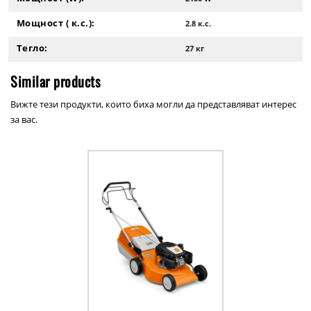
Мощност ( к.с.):
2.8 к.с.
Тегло:
27 кг
Similar products
Вижте тези продукти, които биха могли да представляват интерес
за вас.