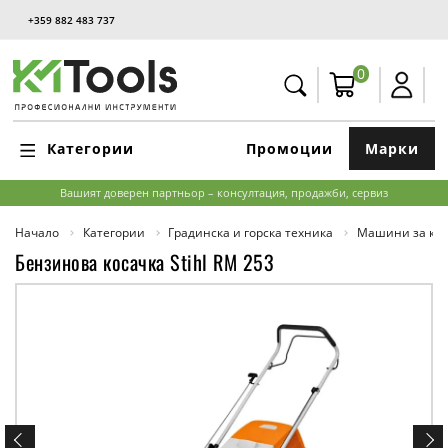
+359 882 483 737
0
Категории
Промоции
Марки
Вашият доверен партньор – консултация, продажби, сервиз
Начало
Категории
Градинска и горска техника
Машини за кос
Бензинова косачка Stihl RM 253