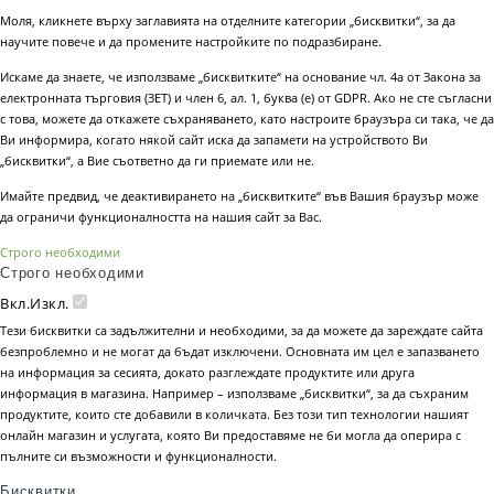
Моля, кликнете върху заглавията на отделните категории „бисквитки“, за да
научите повече и да промените настройките по подразбиране.
Искаме да знаете, че използваме „бисквитките“ на основание чл. 4а от Закона за
електронната търговия (ЗЕТ) и член 6, ал. 1, буква (е) от GDPR. Ако не сте съгласни
с това, можете да откажете съхраняването, като настроите браузъра си така, че да
Ви информира, когато някой сайт иска да запамети на устройството Ви
„бисквитки“, а Вие съответно да ги приемате или не.
Имайте предвид, че деактивирането на „бисквитките“ във Вашия браузър може
да ограничи функционалността на нашия сайт за Вас.
Строго необходими
Строго необходими
Вкл.
Изкл.
Тези бисквитки са задължителни и необходими, за да можете да зареждате сайта
безпроблемно и не могат да бъдат изключени. Основната им цел е запазването
на информация за сесията, докато разглеждате продуктите или друга
информация в магазина. Например – използваме „бисквитки“, за да съхраним
продуктите, които сте добавили в количката. Без този тип технологии нашият
онлайн магазин и услугата, която Ви предоставяме не би могла да оперира с
пълните си възможности и функционалности.
Бисквитки