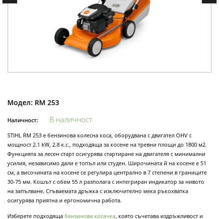
Модел:
RM 253
В наличност
Наличност:
STIHL RM 253 е бензинова колесна коса, оборудвана с двигател OHV с
мощност 2.1 kW, 2.8 к.с., подходяща за косене на тревни площи до 1800 м2.
Функцията за лесен старт осигурява стартиране на двигателя с минимални
усилия, независимо дали е топъл или студен. Широчината й на косене е 51
см, а височината на косене се регулира централно в 7 степени в границите
30-75 мм. Кошът с обем 55 л разполага с интегриран индикатор за нивото
на запълване. Сгъваемата дръжка с изключително мека ръкохватка
осигурява приятна и ергономична работа.
Изберете подходяща
бензинова косачка
, която съчетава издръжливост и