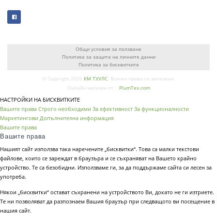
Общи условия за ползване
Политика за защита на личните данни
Политика за бисквитките
© Copyright 2026
КМ ТУУЛС
. Всички права са запазени.
Онлайн магазин от:
PlumTex.com
НАСТРОЙКИ НА БИСКВИТКИТЕ
Вашите права
Строго необходими
За ефективност
За функционалности
Маркетингови
Допълнителна информация
Вашите права
Вашите права
Нашият сайт използва така наречените „бисквитки“. Това са малки текстови
файлове, които се зареждат в браузъра и се съхраняват на Вашето крайно
устройство. Те са безобидни. Използваме ги, за да поддържаме сайта си лесен за
употреба.
Някои „бисквитки“ остават съхранени на устройството Ви, докато не ги изтриете.
Те ни позволяват да разпознаем Вашия браузър при следващото ви посещение в
нашия сайт.