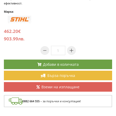
ефективност.
Марка:
462.20€
903.99лв.
Добави в количката
Бърза поръчка
Вземи на изплащане
0882 664 555
– за поръчки и консултация!