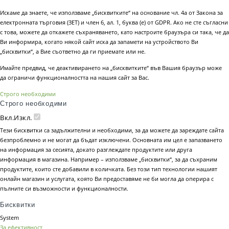
Искаме да знаете, че използваме „бисквитките“ на основание чл. 4а от Закона за
електронната търговия (ЗЕТ) и член 6, ал. 1, буква (е) от GDPR. Ако не сте съгласни
с това, можете да откажете съхраняването, като настроите браузъра си така, че да
Ви информира, когато някой сайт иска да запамети на устройството Ви
„бисквитки“, а Вие съответно да ги приемате или не.
Имайте предвид, че деактивирането на „бисквитките“ във Вашия браузър може
да ограничи функционалността на нашия сайт за Вас.
Строго необходими
Строго необходими
Вкл.
Изкл.
Тези бисквитки са задължителни и необходими, за да можете да зареждате сайта
безпроблемно и не могат да бъдат изключени. Основната им цел е запазването
на информация за сесията, докато разглеждате продуктите или друга
информация в магазина. Например – използваме „бисквитки“, за да съхраним
продуктите, които сте добавили в количката. Без този тип технологии нашият
онлайн магазин и услугата, която Ви предоставяме не би могла да оперира с
пълните си възможности и функционалности.
Бисквитки
System
За ефективност