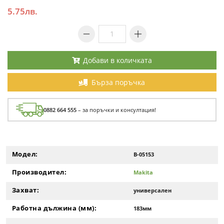
5.75лв.
Добави в количката
Бърза поръчка
0882 664 555
– за поръчки и консултация!
Модел:
B-05153
Производител:
Makita
Захват:
универсален
Работна дължина (мм):
183мм