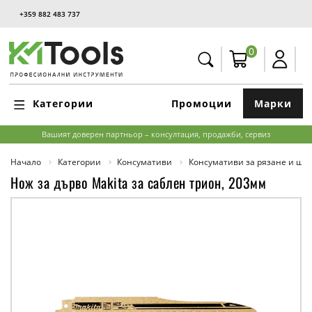
+359 882 483 737
0
Категории
Промоции
Марки
Вашият доверен партньор – консултация, продажби, сервиз
Начало
Категории
Консумативи
Консумативи за рязане и ш
Нож за дърво Makita за саблен трион, 203мм