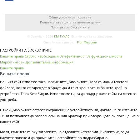
Общи условия за ползване
Политика за защита на личните данни
Политика за бисквитките
© Copyright 2026
КМ ТУУЛС
. Всички права са запазени.
Онлайн магазин от:
PlumTex.com
НАСТРОЙКИ НА БИСКВИТКИТЕ
Вашите права
Строго необходими
За ефективност
За функционалности
Маркетингови
Допълнителна информация
Вашите права
Вашите права
Нашият сайт използва така наречените „бисквитки“. Това са малки текстови
файлове, които се зареждат в браузъра и се съхраняват на Вашето крайно
устройство. Те са безобидни. Използваме ги, за да поддържаме сайта си лесен за
употреба.
Някои „бисквитки“ остават съхранени на устройството Ви, докато не ги изтриете.
Те ни позволяват да разпознаем Вашия браузър при следващото ви посещение в
нашия сайт.
Моля, кликнете върху заглавията на отделните категории „бисквитки“, за да
научите повече и да промените настройките по подразбиране.