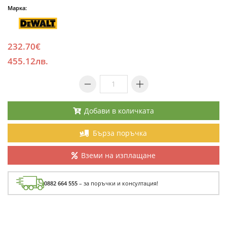
Марка:
232.70€
455.12лв.
Добави в количката
Бърза поръчка
Вземи на изплащане
0882 664 555
– за поръчки и консултация!