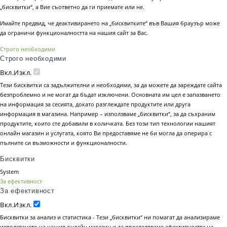
„бисквитки“, а Вие съответно да ги приемате или не.
Имайте предвид, че деактивирането на „бисквитките“ във Вашия браузър може
да ограничи функционалността на нашия сайт за Вас.
Строго необходими
Строго необходими
Вкл.
Изкл.
Тези бисквитки са задължителни и необходими, за да можете да зареждате сайта
безпроблемно и не могат да бъдат изключени. Основната им цел е запазването
на информация за сесията, докато разглеждате продуктите или друга
информация в магазина. Например – използваме „бисквитки“, за да съхраним
продуктите, които сте добавили в количката. Без този тип технологии нашият
онлайн магазин и услугата, която Ви предоставяме не би могла да оперира с
пълните си възможности и функционалности.
Бисквитки
System
За ефективност
За ефективност
Вкл.
Изкл.
Бисквитки за анализ и статистика - Тези „бисквитки“ ни помагат да анализираме
използването на нашия онлайн магазин и да проследяваме ефективността на