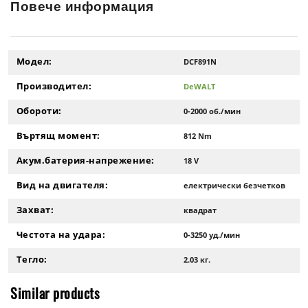
Повече информация
Модел:
DCF891N
Производител:
DeWALT
Обороти:
0-2000 об./мин
Въртящ момент:
812 Nm
Акум.батерия-напрежение:
18 V
Вид на двигателя:
електрически безчетков
Захват:
квадрат
Честота на удара:
0-3250 уд./мин
Тегло:
2.03 кг.
Similar products