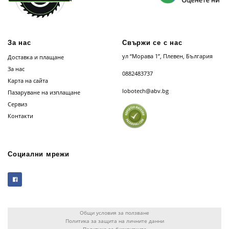
За нас
Свържи се с нас
ул “Морава 1”, Плевен, България
Доставка и плащане
За нас
0882483737
Карта на сайта
lobotech@abv.bg
Пазаруване на изплащане
Сервиз
Контакти
Социални мрежи
Общи условия за ползване
Политика за защита на личните данни