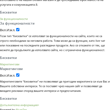
услугата и комуникацията й.
Бисквитки
За функционалности
За функционалности
Вкл.
Изкл.
Този тип "бисквитки" се използват за функционалности на сайта, които не са
строго необходими за неговата работа. Това може да са функции, като live чат
или показване на последните разгледани продукти. Ако се откажете от тях, ще
можете да продължите да използвате сайта, но с ограничена функционалност.
Бисквитки
Маркетингови
Маркетингови
Вкл.
Изкл.
Маркетинговите "бисквитки" ни позволяват да пригодим маркетинга си към Вас и
Вашите собствени интереси. Те се поставят чрез нашия сайт и позволяват да
виждате реклами според вашите интереси и предпочитания.
Бисквитки
Допълнителна информация>
Powered by
PlumTex