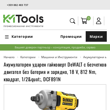
+359 882 483 737
0
Категории
Промоции
Марки
Вашият доверен партньор – консултация, продажби, сервиз
Начало
Категории
Машини и Инструменти
Акумулаторни м
Акумулаторен ударен гайковерт DeWALT с безчетков
двигател без батерия и зарядно, 18 V, 812 Nm,
квадрат, 1/2&quot;, DCF891N