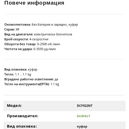
Повече информация
Окомплектовка:
без батерия и зарядно, куфар
Серия:
XR
Вид на двигателя:
електрически безчетков
Брой скорости:
4-скоростни
Обороти без товар:
0-2500 об./мин
Честота на удара:
0-3550 уд./мин
Вид опаковка:
куфар
Тегло:
1.1，1.1 kg
Вградено работно осветление:
да
Тегло на инструмента(EPTA):
1.1 kg
Модел:
DCF922NT
Производител:
DeWALT
Вид опаковка:
куфар