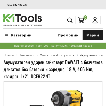
+359 882 483 737
0
Категории
Промоции
Марки
Вашият доверен партньор – консултация, продажби, сервиз
Начало
Категории
Машини и Инструменти
Акумулаторни м
Акумулаторен ударен гайковерт DeWALT с безчетков
двигател без батерия и зарядно, 18 V, 406 Nm,
квадрат, 1/2", DCF922NT