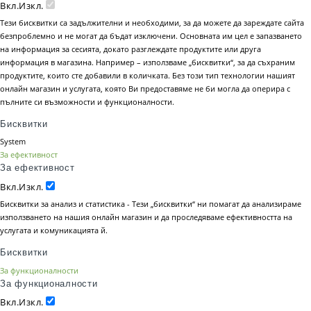
Вкл.
Изкл.
Тези бисквитки са задължителни и необходими, за да можете да зареждате сайта
безпроблемно и не могат да бъдат изключени. Основната им цел е запазването
на информация за сесията, докато разглеждате продуктите или друга
информация в магазина. Например – използваме „бисквитки“, за да съхраним
продуктите, които сте добавили в количката. Без този тип технологии нашият
онлайн магазин и услугата, която Ви предоставяме не би могла да оперира с
пълните си възможности и функционалности.
Бисквитки
System
За ефективност
За ефективност
Вкл.
Изкл.
Бисквитки за анализ и статистика - Тези „бисквитки“ ни помагат да анализираме
използването на нашия онлайн магазин и да проследяваме ефективността на
услугата и комуникацията й.
Бисквитки
За функционалности
За функционалности
Вкл.
Изкл.