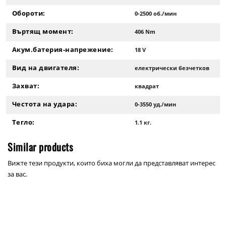
Обороти:
0-2500 об./мин
Въртящ момент:
406 Nm
Акум.батерия-напрежение:
18 V
Вид на двигателя:
електрически безчетков
Захват:
квадрат
Честота на удара:
0-3550 уд./мин
Тегло:
1.1 кг.
Similar products
Вижте тези продукти, които биха могли да представляват интерес
за вас.