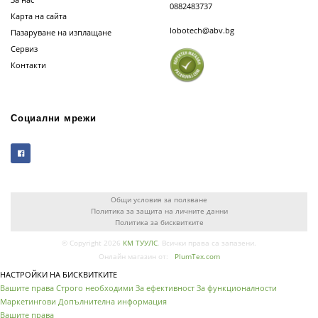
0882483737
Карта на сайта
lobotech@abv.bg
Пазаруване на изплащане
Сервиз
Контакти
Социални мрежи
Общи условия за ползване
Политика за защита на личните данни
Политика за бисквитките
© Copyright 2026
КМ ТУУЛС
. Всички права са запазени.
Онлайн магазин от:
PlumTex.com
НАСТРОЙКИ НА БИСКВИТКИТЕ
Вашите права
Строго необходими
За ефективност
За функционалности
Маркетингови
Допълнителна информация
Вашите права