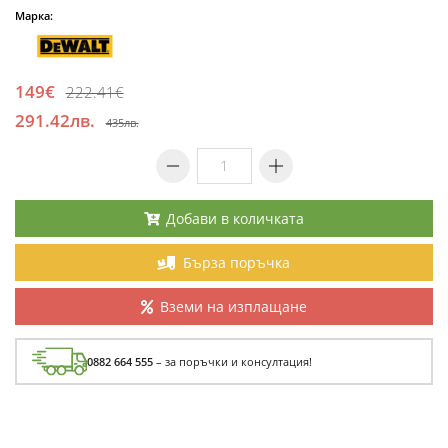
Марка:
149€
222.41€
291.42лв.
435лв.
Добави в количката
Бърза поръчка
Вземи на изплащане
0882 664 555
– за поръчки и консултация!