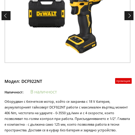
Модел:
DCF922NT
промоция
В наличност
Наличност:
Оборудван с безчетков мотор, който се захранва с 18 V батерия,
акумулаторният гайковерт DCF922NT работи с максимален въртящ момент
406 Nm, честотата на ударите - 0-3550 уд./мин и с 4 скорости, които
позволяват по-голям контрол при работа. Присъединяването е 1/2". Главата
е компактна - с дължина само 125 мм, което позволява работа в тесни
пространства. Доставя се в куфар без батерия и зарядно устройство.