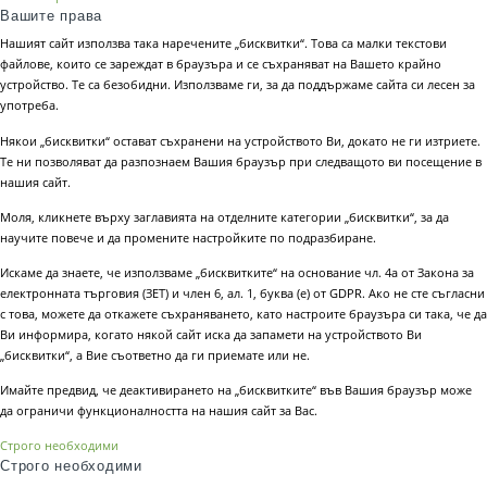
Вашите права
Нашият сайт използва така наречените „бисквитки“. Това са малки текстови
файлове, които се зареждат в браузъра и се съхраняват на Вашето крайно
устройство. Те са безобидни. Използваме ги, за да поддържаме сайта си лесен за
употреба.
Някои „бисквитки“ остават съхранени на устройството Ви, докато не ги изтриете.
Те ни позволяват да разпознаем Вашия браузър при следващото ви посещение в
нашия сайт.
Моля, кликнете върху заглавията на отделните категории „бисквитки“, за да
научите повече и да промените настройките по подразбиране.
Искаме да знаете, че използваме „бисквитките“ на основание чл. 4а от Закона за
електронната търговия (ЗЕТ) и член 6, ал. 1, буква (е) от GDPR. Ако не сте съгласни
с това, можете да откажете съхраняването, като настроите браузъра си така, че да
Ви информира, когато някой сайт иска да запамети на устройството Ви
„бисквитки“, а Вие съответно да ги приемате или не.
Имайте предвид, че деактивирането на „бисквитките“ във Вашия браузър може
да ограничи функционалността на нашия сайт за Вас.
Строго необходими
Строго необходими