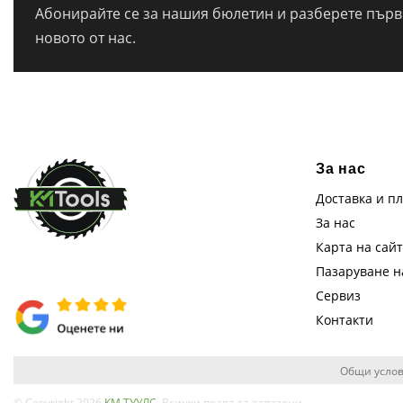
Абонирайте се за нашия бюлетин и разберете първи
новото от нас.
За нас
Доставка и п
За нас
Карта на сай
Пазаруване 
Сервиз
Контакти
Общи услов
© Copyright 2026
КМ ТУУЛС
. Всички права са запазени.