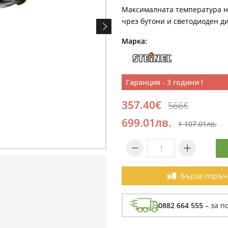
Максималната температура н
чрез бутони и светодиоден д
Марка:
Гаранция - 3 години !
357.40€
566€
699.01лв.
1 107.01лв.
Бърза поръч
0882 664 555
– за п