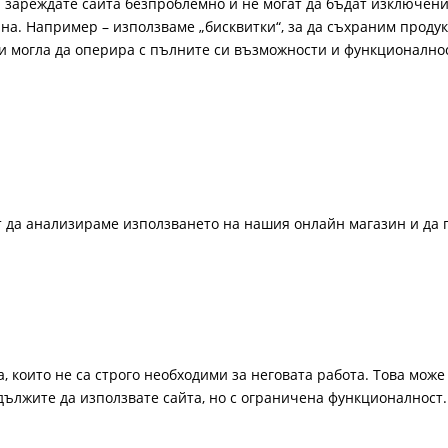
а зареждате сайта безпроблемно и не могат да бъдат изключени
а. Например – използваме „бисквитки“, за да съхраним продукт
би могла да оперира с пълните си възможности и функционално
ат да анализираме използването на нашия онлайн магазин и да 
, които не са строго необходими за неговата работа. Това може 
одължите да използвате сайта, но с ограничена функционалност.