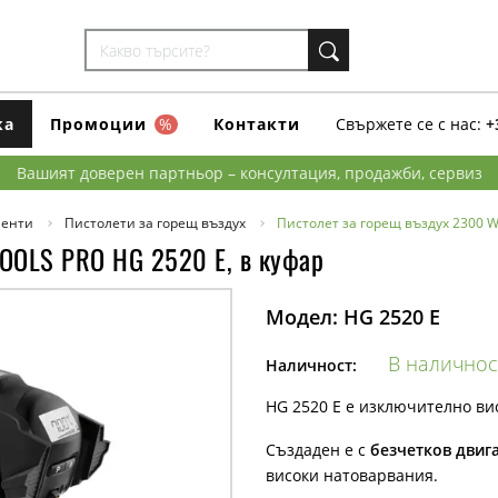
ка
Промоции
%
Контакти
Свържете се с нас:
+
Вашият доверен партньор – консултация, продажби, сервиз
менти
Пистолети за горещ въздух
Пистолет за горещ въздух 2300 W
TOOLS PRO HG 2520 E, в куфар
Модел:
HG 2520 E
В наличнос
Наличност:
HG 2520 E е изключително вис
Създаден е с
безчетков двиг
високи натоварвания.