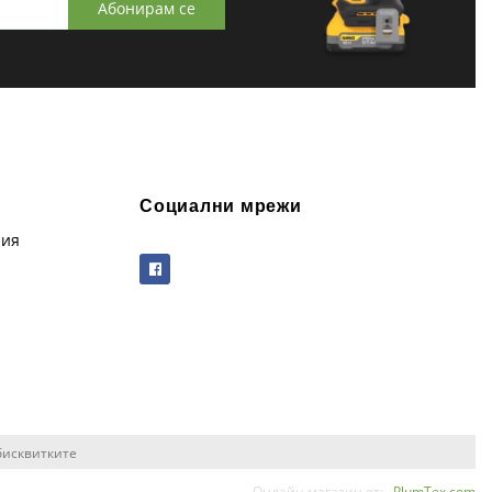
Абонирам се
Социални мрежи
рия
бисквитките
Онлайн магазин от:
PlumTex.com