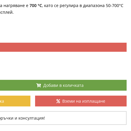
а нагряване е
700 °C
, като се регулира в диапазона 50-700°С
исплей.
Добави в количката
ка
Вземи на изплащане
оръчки и консултация!