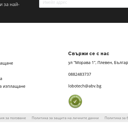
 за най-
Свържи се с нас
ул “Морава 1”, Плевен, Бълга
лащане
0882483737
та
lobotech@abv.bg
на изплащане
ия за ползване
Политика за защита на личните данни
Политика за 