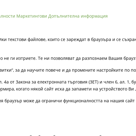
алности
Маркетингови
Допълнителна информация
лки текстови файлове, които се зареждат в браузъра и се съхра
ато не ги изтриете. Те ни позволяват да разпознаем Вашия бра
витки“, за да научите повече и да промените настройките по п
4а от Закона за електронната търговия (ЗЕТ) и член 6, ал. 1, бу
рмира, когато някой сайт иска да запамети на устройството Ви 
ия браузър може да ограничи функционалността на нашия сайт 