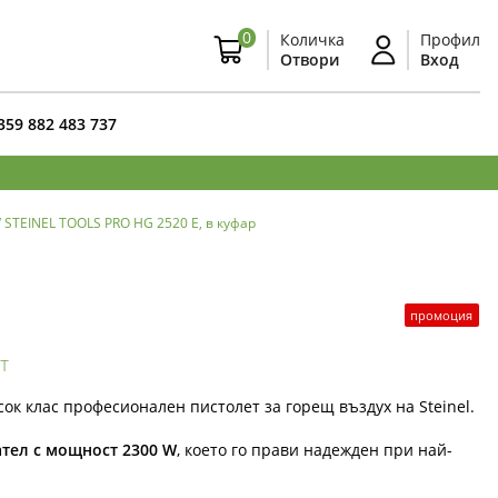
0
Количка
Профил
Отвори
Вход
359 882 483 737
 STEINEL TOOLS PRO HG 2520 E, в куфар
промоция
т
ок клас професионален пистолет за горещ въздух на Steinel.
ател с мощност 2300 W
, което го прави надежден при най-